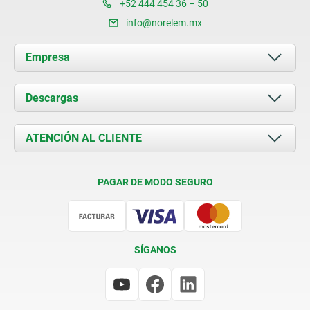
+52 444 454 36 – 50
info@norelem.mx
Empresa
Acerca de nosotros
Descargas
Novedades
Documents
ATENCIÓN AL CLIENTE
Contacto
Condiciones de entrega
PAGAR DE MODO SEGURO
Certificación
SÍGANOS