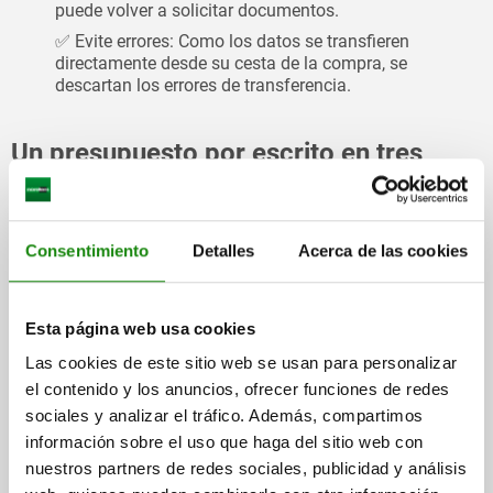
puede volver a solicitar documentos.
✅ Evite errores: Como los datos se transfieren
directamente desde su cesta de la compra, se
descartan los errores de transferencia.
Un presupuesto por escrito en tres
pasos
El proceso está diseñado de forma tan intuitiva que se
integra perfectamente en su proceso de compra habitual:
Consentimiento
Detalles
Acerca de las cookies
Seleccionar los productos:
Inicie sesión y coloque los
artículos deseados en la cantidad requerida en la cesta de
la compra.
Esta página web usa cookies
Solicitar presupuesto:
Solo tiene que hacer clic en el
botón
"Solicitar presupuesto"
de la cesta de la compra. Su
Las cookies de este sitio web se usan para personalizar
solicitud se tramitará inmediatamente.
el contenido y los anuncios, ofrecer funciones de redes
Recibir el documento:
Le enviaremos la cotización
sociales y analizar el tráfico. Además, compartimos
definitiva directamente a la dirección de correo electrónico
información sobre el uso que haga del sitio web con
almacenada en su cuenta online.
nuestros partners de redes sociales, publicidad y análisis
Gestionar los presupuestos de forma