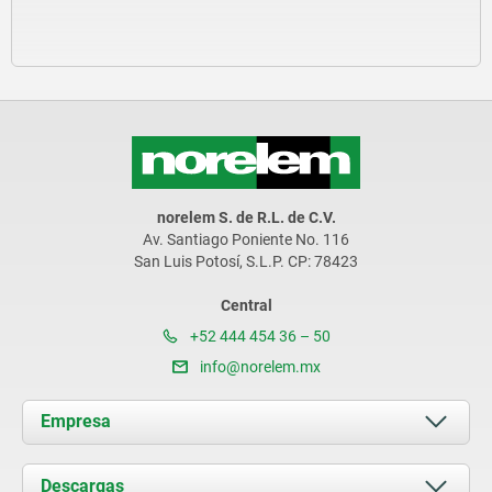
norelem S. de R.L. de C.V.
Av. Santiago Poniente No. 116
San Luis Potosí, S.L.P. CP: 78423
Central
+52 444 454 36 – 50
info@norelem.mx
Empresa
Acerca de nosotros
Descargas