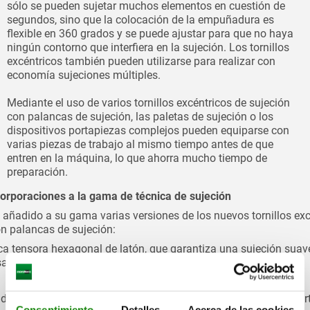
sólo se pueden sujetar muchos elementos en cuestión de
segundos, sino que la colocación de la empuñadura es
flexible en 360 grados y se puede ajustar para que no haya
ningún contorno que interfiera en la sujeción. Los tornillos
excéntricos también pueden utilizarse para realizar con
economía sujeciones múltiples.
Mediante el uso de varios tornillos excéntricos de sujeción
con palancas de sujeción, las paletas de sujeción o los
dispositivos portapiezas complejos pueden equiparse con
varias piezas de trabajo al mismo tiempo antes de que
entren en la máquina, lo que ahorra mucho tiempo de
preparación.
orporaciones a la gama de técnica de sujeción
 añadido a su gama varias versiones de los nuevos tornillos exc
on palancas de sujeción:
ca tensora hexagonal de latón, que garantiza una sujeción suav
, a la vez que firme y segura de las piezas de trabajo
dela dentada para la sujeción de piezas brutas, por ejemplo cor
Consentimiento
Detalles
Acerca de las cookies