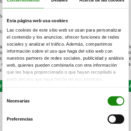
iezas de fundición y piezas forjadas
ños de rosca de M6 a M16
Esta página web usa cookies
Las cookies de este sitio web se usan para personalizar
zas de sujeción de 1,2 a 2,8 kN (según versión)
el contenido y los anuncios, ofrecer funciones de redes
sociales y analizar el tráfico. Además, compartimos
ales ámbitos de aplicación de los tornillos excéntricos de sujec
información sobre el uso que haga del sitio web con
ontaje y láser con tiempos de ciclo cortos y cargas medias, co
nuestros partners de redes sociales, publicidad y análisis
s de montaje, calibres de prueba, estaciones de trabajo manual
 de módulos. Los productos también pueden utilizarse en placa
web, quienes pueden combinarla con otra información
s portapiezas para operaciones de fresado, por ejemplo.
que les haya proporcionado o que hayan recopilado a
partir del uso que haya hecho de sus servicios.
0 - TORNILLOS EXCÉNTRICOS DE SUJECIÓN CON PALANCA DE SU
Selección
Necesarias
de
consentimiento
Preferencias