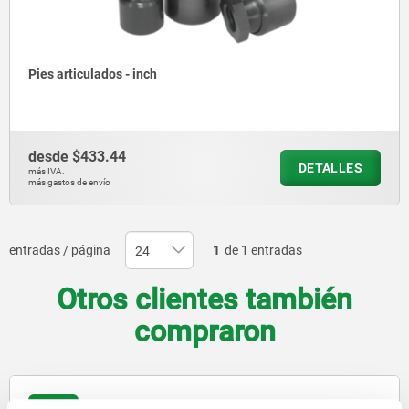
Pies articulados - inch
desde
$433.44
DETALLES
más IVA.
más gastos de envío
entradas / página
1
de 1 entradas
Otros clientes también
compraron
27951