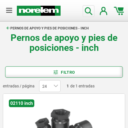
text.skipToContent
text.skipToNavigation
PERNOS DE APOYO Y PIES DE POSICIONES - INCH
Pernos de apoyo y pies de
posiciones - inch
FILTRO
entradas / página
1
de 1 entradas
02110 inch