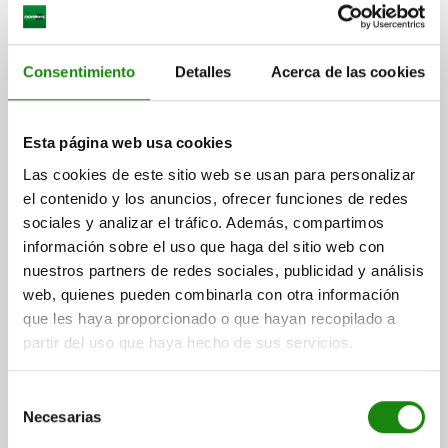
Consentimiento
Detalles
Acerca de las cookies
Esta página web usa cookies
Interruptores de seguridad de bisagra versión alargada
Las cookies de este sitio web se usan para personalizar
el contenido y los anuncios, ofrecer funciones de redes
sociales y analizar el tráfico. Además, compartimos
información sobre el uso que haga del sitio web con
nuestros partners de redes sociales, publicidad y análisis
desde
$1,326.81
DETALLES
web, quienes pueden combinarla con otra información
más IVA.
más gastos de envío
que les haya proporcionado o que hayan recopilado a
partir del uso que haya hecho de sus servicios.
Selección
Necesarias
de
consentimiento