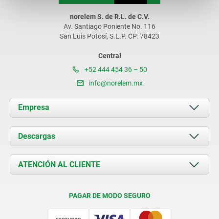
norelem S. de R.L. de C.V.
Av. Santiago Poniente No. 116
San Luis Potosí, S.L.P. CP: 78423
Central
+52 444 454 36 – 50
info@norelem.mx
Empresa
Acerca de nosotros
Descargas
Novedades
Documents
ATENCIÓN AL CLIENTE
Contacto
Condiciones de entrega
PAGAR DE MODO SEGURO
Certificación