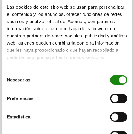
Las cookies de este sitio web se usan para personalizar
el contenido y los anuncios, ofrecer funciones de redes
sociales y analizar el tráfico. Además, compartimos
información sobre el uso que haga del sitio web con
4 Familias de productos
nuestros partners de redes sociales, publicidad y análisis
web, quienes pueden combinarla con otra información
que les haya proporcionado o que hayan recopilado a
partir del uso que haya hecho de sus servicios.
29000 inch
Selección
Necesarias
de
consentimiento
Preferencias
Sistema de conexión de tubos - inch
Estadística