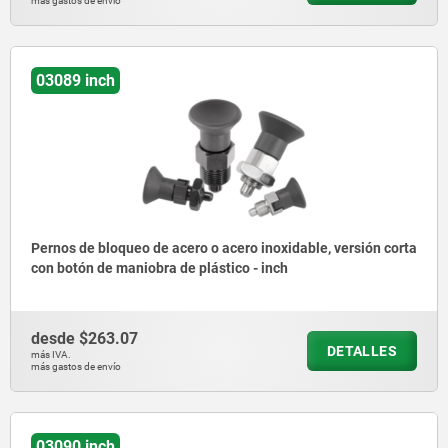
más gastos de envío
03089 inch
Pernos de bloqueo de acero o acero inoxidable, versión corta
con botón de maniobra de plástico - inch
desde
$263.07
DETALLES
más IVA.
más gastos de envío
03090 inch