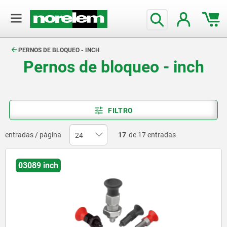
text.skipToContent
text.skipToNavigation
PERNOS DE BLOQUEO - INCH
Pernos de bloqueo - inch
FILTRO
entradas / página
17
de 17 entradas
03089 inch