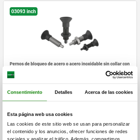
03093 inch
Pernos de bloqueo de acero o acero inoxidable sin collar con
botón de maniobra de plástico y clavija de bloqueo
extendida - inch
desde
$211.01
Consentimiento
Detalles
Acerca de las cookies
DETALLES
más IVA.
más gastos de envío
Esta página web usa cookies
Las cookies de este sitio web se usan para personalizar
03093 inch
el contenido y los anuncios, ofrecer funciones de redes
sociales y analizar el tráfico. Además, compartimos