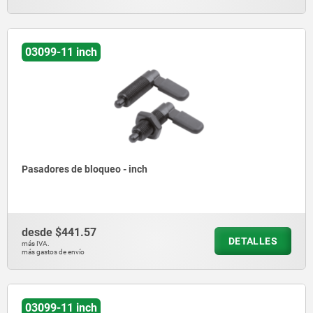
03099-11 inch
Pasadores de bloqueo - inch
desde
$441.57
DETALLES
más IVA.
más gastos de envío
03099-11 inch