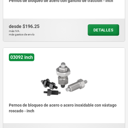
Pernos de bloqueo de acero con gancho de tracción - inch
desde
$196.25
DETALLES
más IVA.
más gastos de envío
03092 inch
Pernos de bloqueo de acero o acero inoxidable con vástago
roscado - inch