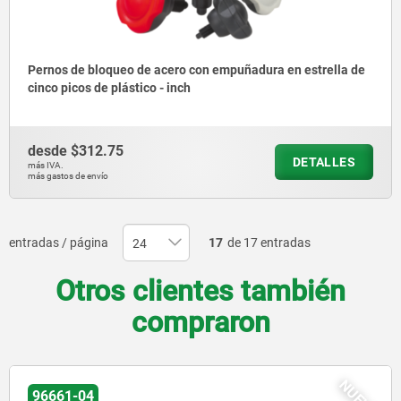
Pernos de bloqueo de acero con empuñadura en estrella de
cinco picos de plástico - inch
desde
$312.75
DETALLES
más IVA.
más gastos de envío
entradas / página
17
de 17 entradas
Otros clientes también
compraron
NUEVO
96661-04