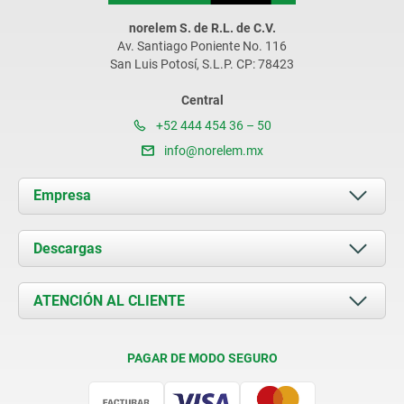
norelem S. de R.L. de C.V.
Av. Santiago Poniente No. 116
San Luis Potosí, S.L.P. CP: 78423
Central
+52 444 454 36 – 50
info@norelem.mx
Empresa
Acerca de nosotros
Descargas
Novedades
Documents
ATENCIÓN AL CLIENTE
Contacto
Condiciones de entrega
PAGAR DE MODO SEGURO
Certificación