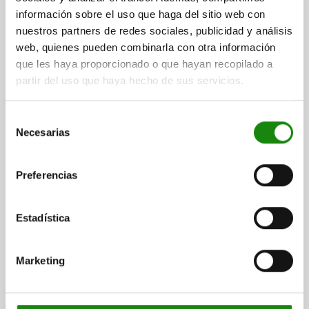
información sobre el uso que haga del sitio web con
nuestros partners de redes sociales, publicidad y análisis
web, quienes pueden combinarla con otra información
que les haya proporcionado o que hayan recopilado a
partir del uso que haya hecho de sus servicios.
Doigt d'indexage en inox sans embase avec bouton de
manœuvre en inox - inch
Selección
Necesarias
de
desde
$480.10
consentimiento
DETALLES
más IVA.
más gastos de envío
Preferencias
Estadística
03096 inch
Marketing