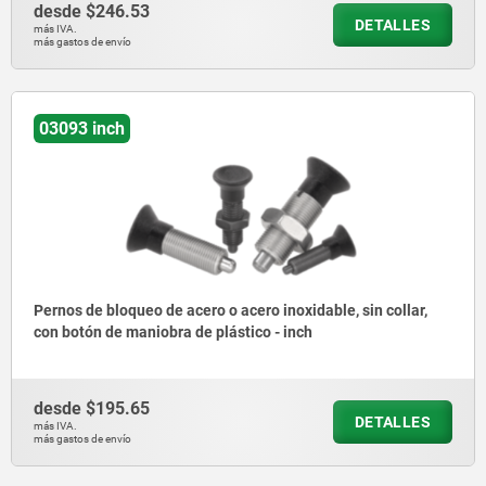
desde
$246.53
DETALLES
más IVA.
más gastos de envío
03093 inch
Pernos de bloqueo de acero o acero inoxidable, sin collar,
con botón de maniobra de plástico - inch
desde
$195.65
DETALLES
más IVA.
más gastos de envío