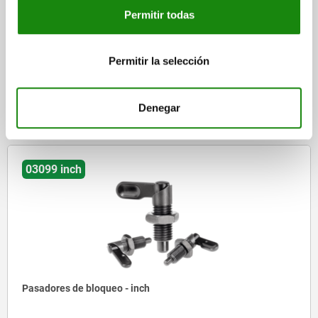
Permitir todas
Pernos de bloqueo de acero o acero inoxidable, sin collar,
con vástago roscado - inch
Permitir la selección
desde
$203.18
DETALLES
más IVA.
Denegar
más gastos de envío
03099 inch
Pasadores de bloqueo - inch