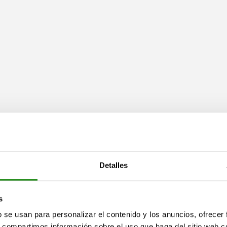
Detalles
s
b se usan para personalizar el contenido y los anuncios, ofrecer
s, compartimos información sobre el uso que haga del sitio web 