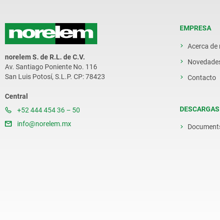
EMPRESA
Acerca de
norelem S. de R.L. de C.V.
Novedade
Av. Santiago Poniente No. 116
San Luis Potosí, S.L.P. CP: 78423
Contacto
Central
DESCARGAS
+52 444 454 36 – 50
info@norelem.mx
Document