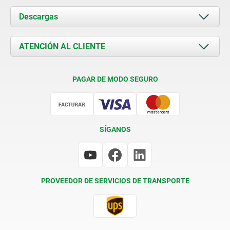
Acerca de nosotros
Descargas
Novedades
Documents
ATENCIÓN AL CLIENTE
Contacto
Condiciones de entrega
PAGAR DE MODO SEGURO
Certificación
SÍGANOS
PROVEEDOR DE SERVICIOS DE TRANSPORTE