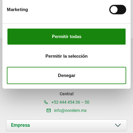
Marketing
Suscríbase ahora al boletín de norelem
Sea el primero en recibir noticias sobre nuestros productos
y notificaciones de nuestra tienda en línea.
Permitir todas
Permitir la selección
norelem S. de R.L. de C.V.
Denegar
Av. Santiago Poniente No. 116
San Luis Potosí, S.L.P. CP: 78423
Central
+52 444 454 36 – 50
info@norelem.mx
Empresa