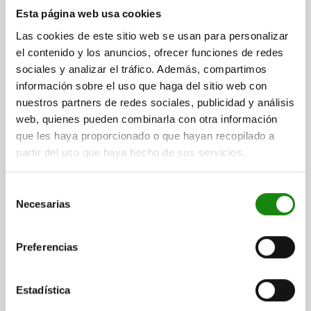
Esta página web usa cookies
desde
$2,235.83
DETALLES
más IVA.
Las cookies de este sitio web se usan para personalizar
más gastos de envío
el contenido y los anuncios, ofrecer funciones de redes
sociales y analizar el tráfico. Además, compartimos
información sobre el uso que haga del sitio web con
nuestros partners de redes sociales, publicidad y análisis
web, quienes pueden combinarla con otra información
que les haya proporcionado o que hayan recopilado a
partir del uso que haya hecho de sus servicios.
Selección
Necesarias
de
consentimiento
Preferencias
Estadística