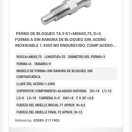
PERNO DE BLOQUEO TA.9 D1=M06X0,75, D=3,
FORMA:A SIN RANURA DE BLOQUEO SIN, ACERO
INOXIDABLE 1.4305 NO ENDURECIDO, COMP:ACERO
INOXIDABLE 1.4305 ACABADO NATURAL
ROSCA=M6X0,75
LONGITUD=33
DIÁMETRO DEL PERNO=3
FORMA=A
TAMAÑO=9
MODELO DE FORMA=SIN RANURA DE BLOQUEO, SIN
CONTRATUERCA
LLAVE DEL ACERO=1.4305
SUPERFICIE COMPONENTE=ACABADO NATURAL
D2=14
L1=12
L2=5
L3=10
CARRERA S=5
SW1=8
F X 30°=0,8
FUERZA DEL MUELLE INICIAL F1 APROX. N=4,5
FUERZA DEL MUELLE FINAL F2 APROX. N=12
Referencia:
03089-2111903