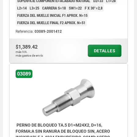
SUPERFICIE COMPONENTE=ACABADO NATURAL
D2=33
L1=28
L2=14
L3=25
CARRERA S=18
SW1=22
F X 30°=2,8
FUERZA DEL MUELLE INICIAL F1 APROX. N=15
FUERZA DEL MUELLE FINAL F2 APROX. N=51
Referencia:
03089-2001412
$1,389.42
DETALLES
más IVA.
más gastos de envío
03089
PERNO DE BLOQUEO TA.5 D1=M24X2, D=16,
FORMA:A SIN RANURA DE BLOQUEO SIN, ACERO