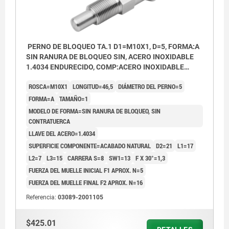
PERNO DE BLOQUEO TA.1 D1=M10X1, D=5, FORMA:A
SIN RANURA DE BLOQUEO SIN, ACERO INOXIDABLE
1.4034 ENDURECIDO, COMP:ACERO INOXIDABLE
1.4305 ACABADO NATURAL
ROSCA=M10X1
LONGITUD=46,5
DIÁMETRO DEL PERNO=5
FORMA=A
TAMAÑO=1
MODELO DE FORMA=SIN RANURA DE BLOQUEO, SIN
CONTRATUERCA
LLAVE DEL ACERO=1.4034
SUPERFICIE COMPONENTE=ACABADO NATURAL
D2=21
L1=17
L2=7
L3=15
CARRERA S=8
SW1=13
F X 30°=1,3
FUERZA DEL MUELLE INICIAL F1 APROX. N=5
FUERZA DEL MUELLE FINAL F2 APROX. N=16
Referencia:
03089-2001105
$425.01