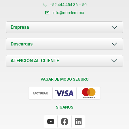
+52 444 454 36 – 50
info@norelem.mx
Empresa
Acerca de nosotros
Descargas
Novedades
Documents
ATENCIÓN AL CLIENTE
Contacto
Condiciones de entrega
PAGAR DE MODO SEGURO
Certificación
SÍGANOS