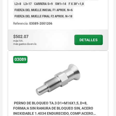
L2=8
L3=17
CARRERA S=9
SW1=14
F X 30°=1,8
FUERZA DEL MUELLE INICIAL F1 APROX. N=6
FUERZA DEL MUELLE FINAL F2 APROX. N=18
Referencia:
03089-2001206
$502.07
DETALLES
más IVA.
más gastos de envío
03089
PERNO DE BLOQUEO TA.3 D1=M16X1,5, D=8,
FORMA:A SIN RANURA DE BLOQUEO SIN, ACERO
INOXIDABLE 1.4034 ENDURECIDO, COMP:ACERO