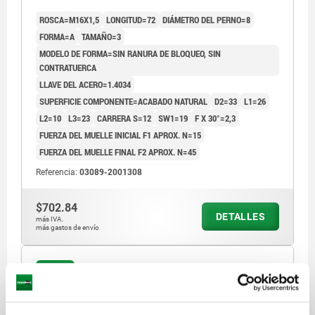
INOXIDABLE 1.4305 ACABADO NATURAL
ROSCA=M16X1,5
LONGITUD=72
DIÁMETRO DEL PERNO=8
FORMA=A
TAMAÑO=3
MODELO DE FORMA=SIN RANURA DE BLOQUEO, SIN
CONTRATUERCA
LLAVE DEL ACERO=1.4034
SUPERFICIE COMPONENTE=ACABADO NATURAL
D2=33
L1=26
L2=10
L3=23
CARRERA S=12
SW1=19
F X 30°=2,3
FUERZA DEL MUELLE INICIAL F1 APROX. N=15
FUERZA DEL MUELLE FINAL F2 APROX. N=45
Referencia:
03089-2001308
$702.84
DETALLES
más IVA.
más gastos de envío
03089