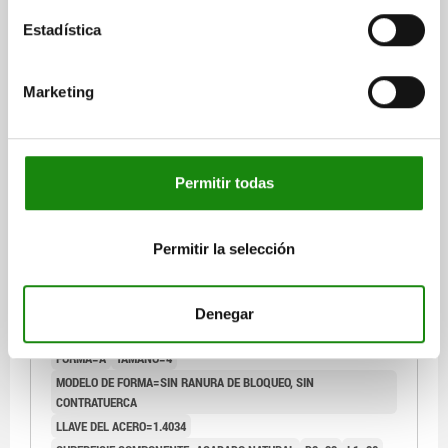
$835.28
DETALLES
más IVA.
Estadística
más gastos de envío
03089
Marketing
Permitir todas
Permitir la selección
PERNO DE BLOQUEO TA.4 D1=M20X1,5, D=12,
FORMA:A SIN RANURA DE BLOQUEO SIN, ACERO
INOXIDABLE 1.4034 ENDURECIDO, COMP:ACERO
Denegar
INOXIDABLE 1.4305 ACABADO NATURAL
ROSCA=M20X1,5
LONGITUD=84
DIÁMETRO DEL PERNO=12
FORMA=A
TAMAÑO=4
MODELO DE FORMA=SIN RANURA DE BLOQUEO, SIN
CONTRATUERCA
LLAVE DEL ACERO=1.4034