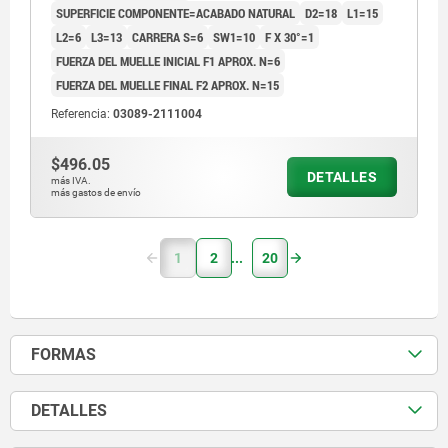
SUPERFICIE COMPONENTE=ACABADO NATURAL
D2=18
L1=15
L2=6
L3=13
CARRERA S=6
SW1=10
F X 30°=1
FUERZA DEL MUELLE INICIAL F1 APROX. N=6
FUERZA DEL MUELLE FINAL F2 APROX. N=15
Referencia:
03089-2111004
$496.05
DETALLES
más IVA.
más gastos de envío
1
2
20
FORMAS
DETALLES