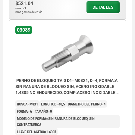
$521.04
DETALLES
más IVA.
más gastos de envío
03089
PERNO DE BLOQUEO TA.0 D1=M08X1, D=4, FORMA:A
SIN RANURA DE BLOQUEO SIN, ACERO INOXIDABLE
1.4305 NO ENDURECIDO, COMP:ACERO INOXIDABLE
1.4305 ACABADO NATURAL
ROSCA=M8X1
LONGITUD=40,5
DIÁMETRO DEL PERNO=4
FORMA=A
TAMAÑO=0
MODELO DE FORMA=SIN RANURA DE BLOQUEO, SIN
CONTRATUERCA
LLAVE DEL ACERO=1.4305