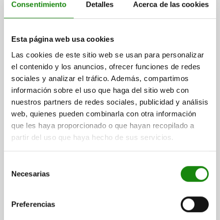
Consentimiento
Detalles
Acerca de las cookies
Esta página web usa cookies
PERNO DE BLOQUEO TA.4 D1=M20X1,5, D=10,
Las cookies de este sitio web se usan para personalizar
FORMA:A SIN RANURA DE BLOQUEO SIN, ACERO
el contenido y los anuncios, ofrecer funciones de redes
INOXIDABLE 1.4034 ENDURECIDO, COMP:ACERO
sociales y analizar el tráfico. Además, compartimos
INOXIDABLE 1.4305 ACABADO NATURAL
ROSCA=M20X1,5
LONGITUD=79
DIÁMETRO DEL PERNO=10
información sobre el uso que haga del sitio web con
FORMA=A
TAMAÑO=4
nuestros partners de redes sociales, publicidad y análisis
MODELO DE FORMA=SIN RANURA DE BLOQUEO, SIN
web, quienes pueden combinarla con otra información
CONTRATUERCA
que les haya proporcionado o que hayan recopilado a
LLAVE DEL ACERO=1.4034
partir del uso que haya hecho de sus servicios.
SUPERFICIE COMPONENTE=ACABADO NATURAL
D2=33
L1=28
L2=12
L3=25
CARRERA S=15
SW1=22
F X 30°=2,8
Selección
FUERZA DEL MUELLE INICIAL F1 APROX. N=15
Necesarias
de
FUERZA DEL MUELLE FINAL F2 APROX. N=43
consentimiento
Referencia:
03089-2001410
Preferencias