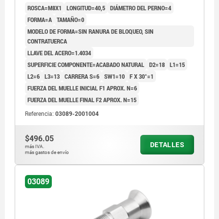
ROSCA=M8X1
LONGITUD=40,5
DIÁMETRO DEL PERNO=4
FORMA=A
TAMAÑO=0
MODELO DE FORMA=SIN RANURA DE BLOQUEO, SIN
CONTRATUERCA
LLAVE DEL ACERO=1.4034
SUPERFICIE COMPONENTE=ACABADO NATURAL
D2=18
L1=15
L2=6
L3=13
CARRERA S=6
SW1=10
F X 30°=1
FUERZA DEL MUELLE INICIAL F1 APROX. N=6
FUERZA DEL MUELLE FINAL F2 APROX. N=15
Referencia:
03089-2001004
$496.05
DETALLES
más IVA.
más gastos de envío
03089