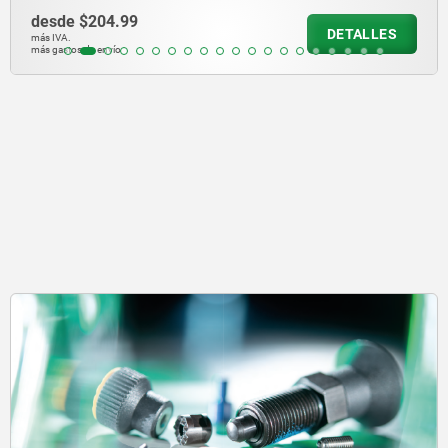
desde
$150.81
DETALLES
más IVA.
más gastos de envío