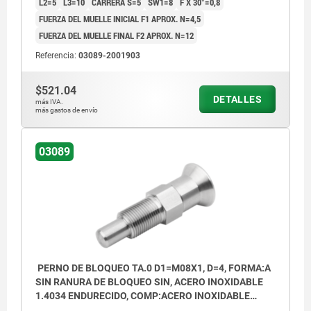
L2=5
L3=10
CARRERA S=5
SW1=8
F X 30°=0,8
Forma A: sin ranura de bloqueo, sin
FUERZA DEL MUELLE INICIAL F1 APROX. N=4,5
contratuerca
FUERZA DEL MUELLE FINAL F2 APROX. N=12
Forma B: sin ranura de bloqueo, con
Referencia:
03089-2001903
contratuerca
$521.04
DETALLES
Forma C: con ranura de bloqueo, sin
más IVA.
más gastos de envío
contratuerca
Forma D: con ranura de bloqueo, con
03089
contratuerca
PERNO DE BLOQUEO TA.0 D1=M08X1, D=4, FORMA:A
SIN RANURA DE BLOQUEO SIN, ACERO INOXIDABLE
1.4034 ENDURECIDO, COMP:ACERO INOXIDABLE
1.4305 ACABADO NATURAL