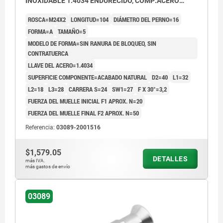
INOXIDABLE 1.4034 ENDURECIDO, COMP:ACERO
INOXIDABLE 1.4305 ACABADO NATURAL
ROSCA=M24X2
LONGITUD=104
DIÁMETRO DEL PERNO=16
FORMA=A
TAMAÑO=5
MODELO DE FORMA=SIN RANURA DE BLOQUEO, SIN
CONTRATUERCA
LLAVE DEL ACERO=1.4034
SUPERFICIE COMPONENTE=ACABADO NATURAL
D2=40
L1=32
L2=18
L3=28
CARRERA S=24
SW1=27
F X 30°=3,2
FUERZA DEL MUELLE INICIAL F1 APROX. N=20
FUERZA DEL MUELLE FINAL F2 APROX. N=50
Referencia:
03089-2001516
$1,579.05
DETALLES
más IVA.
más gastos de envío
03089