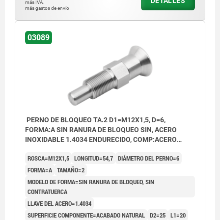
DETALLES
más IVA.
más gastos de envío
03089
PERNO DE BLOQUEO TA.2 D1=M12X1,5, D=6,
FORMA:A SIN RANURA DE BLOQUEO SIN, ACERO
INOXIDABLE 1.4034 ENDURECIDO, COMP:ACERO
INOXIDABLE 1.4305 ACABADO NATURAL
ROSCA=M12X1,5
LONGITUD=54,7
DIÁMETRO DEL PERNO=6
FORMA=A
TAMAÑO=2
MODELO DE FORMA=SIN RANURA DE BLOQUEO, SIN
CONTRATUERCA
LLAVE DEL ACERO=1.4034
SUPERFICIE COMPONENTE=ACABADO NATURAL
D2=25
L1=20