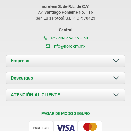
norelem S. de R.L. de C.V.
Av. Santiago Poniente No. 116
San Luis Potosí, S.L.P. CP: 78423
Central
+52 444 454 36 – 50
info@norelem.mx
Empresa
Acerca de nosotros
Descargas
Novedades
Documents
ATENCIÓN AL CLIENTE
Contacto
Condiciones de entrega
PAGAR DE MODO SEGURO
Certificación