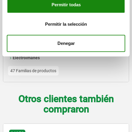
Permitir todas
Imanes de barra, imanes reforzados
Permitir la selección
Imanes planos, imanes reforzados planos
Imanes engomados
Tubos de imán
Denegar
Imanes para tablero de anuncios
Otros imanes
Electroimanes
47 Familias de productos
Otros clientes también
compraron