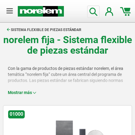
text.skipToContent
text.skipToNavigation
SISTEMA FLEXIBLE DE PIEZAS ESTÁNDAR
norelem fija
- Sistema flexible
de piezas estándar
Con la gama de productos de piezas estándar norelem, el área
temática “norelem fija“ cubre un área central del programa de
productos. Las piezas estándar se fabrican siguiendo normas
estrictas en cuanto a dimensiones, materiales y tolerancias. Se
utilizan en todos los ámbitos de la ingeniería mecánica y de
Mostrar más
instalaciones, reducen los pasos de la construcción, fomentan
la interoperabilidad entre componentes y reducen los costes, ya
que están preconstruidos y se fabrican en grandes cantidades
01000
con la máxima calidad.
La gama de productos de piezas estándar se divide en nueve
áreas de productos. El área de productos 01000 contiene