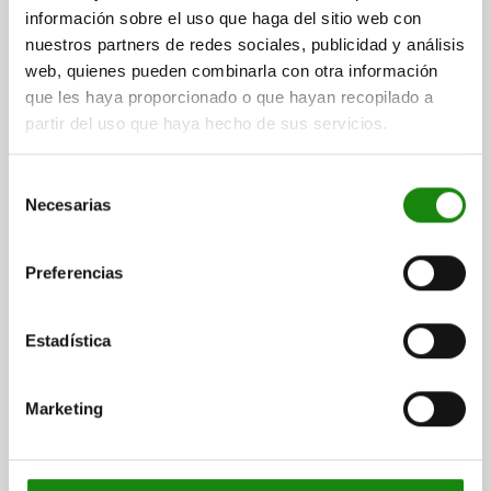
08000
información sobre el uso que haga del sitio web con
nuestros partners de redes sociales, publicidad y análisis
web, quienes pueden combinarla con otra información
que les haya proporcionado o que hayan recopilado a
partir del uso que haya hecho de sus servicios.
Dispositivos de taladrar
Selección
Casquillos de taladrar
Necesarias
de
consentimiento
Preferencias
24 Familias de productos
Estadística
09000
Marketing