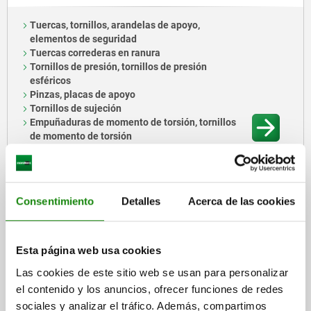
Tuercas, tornillos, arandelas de apoyo,
elementos de seguridad
Tuercas correderas en ranura
Tornillos de presión, tornillos de presión
esféricos
Pinzas, placas de apoyo
Tornillos de sujeción
Empuñaduras de momento de torsión, tornillos
de momento de torsión
Insertos roscados
Puntos de anclaje
Ganchos de carga
Anillos de sujeción, anillos de regulación
Consentimiento
Detalles
Acerca de las cookies
Abrazaderas DIN 3015
Abrazaderas
287 Familias de productos
Esta página web usa cookies
Las cookies de este sitio web se usan para personalizar
el contenido y los anuncios, ofrecer funciones de redes
sociales y analizar el tráfico. Además, compartimos