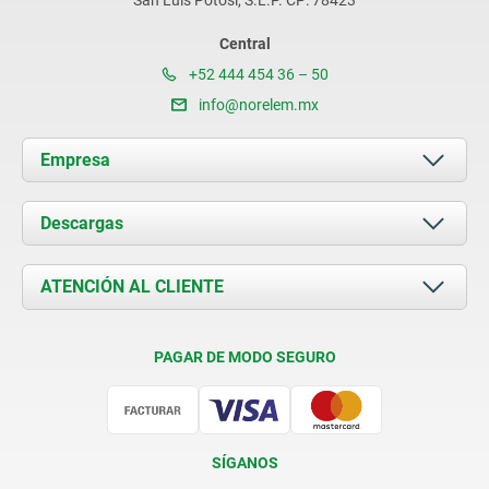
San Luis Potosí, S.L.P. CP: 78423
Central
+52 444 454 36 – 50
info@norelem.mx
Empresa
Acerca de nosotros
Descargas
Novedades
Documents
ATENCIÓN AL CLIENTE
Contacto
Condiciones de entrega
PAGAR DE MODO SEGURO
Certificación
SÍGANOS