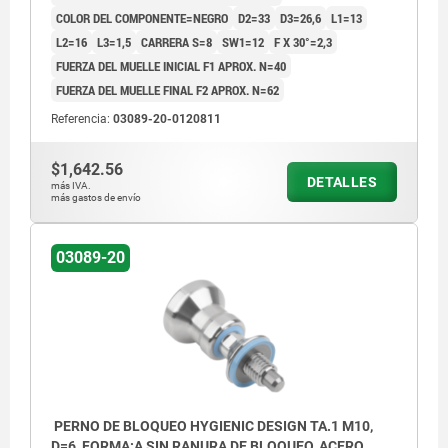
COLOR DEL COMPONENTE=NEGRO
D2=33
D3=26,6
L1=13
L2=16
L3=1,5
CARRERA S=8
SW1=12
F X 30°=2,3
FUERZA DEL MUELLE INICIAL F1 APROX. N=40
FUERZA DEL MUELLE FINAL F2 APROX. N=62
Referencia:
03089-20-0120811
$1,642.56
DETALLES
más IVA.
más gastos de envío
03089-20
PERNO DE BLOQUEO HYGIENIC DESIGN TA.1 M10,
D=6, FORMA:A SIN RANURA DE BLOQUEO, ACERO