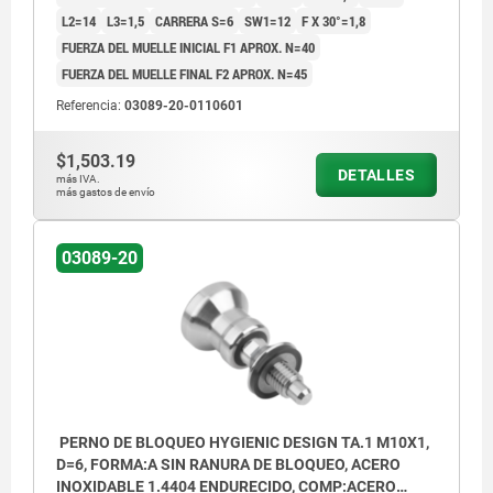
L2=14
L3=1,5
CARRERA S=6
SW1=12
F X 30°=1,8
Forma A: sin ranura de bloqueo, sin
FUERZA DEL MUELLE INICIAL F1 APROX. N=40
contratuerca
FUERZA DEL MUELLE FINAL F2 APROX. N=45
Forma C: con ranura de bloqueo, sin
Referencia:
03089-20-0110601
contratuerca
$1,503.19
DETALLES
más IVA.
más gastos de envío
03089-20
PERNO DE BLOQUEO HYGIENIC DESIGN TA.1 M10X1,
D=6, FORMA:A SIN RANURA DE BLOQUEO, ACERO
INOXIDABLE 1.4404 ENDURECIDO, COMP:ACERO