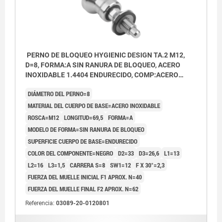
PERNO DE BLOQUEO HYGIENIC DESIGN TA.2 M12,
D=8, FORMA:A SIN RANURA DE BLOQUEO, ACERO
INOXIDABLE 1.4404 ENDURECIDO, COMP:ACERO
INOXIDABLE NEGRO
DIÁMETRO DEL PERNO=8
MATERIAL DEL CUERPO DE BASE=ACERO INOXIDABLE
ROSCA=M12
LONGITUD=69,5
FORMA=A
MODELO DE FORMA=SIN RANURA DE BLOQUEO
SUPERFICIE CUERPO DE BASE=ENDURECIDO
COLOR DEL COMPONENTE=NEGRO
D2=33
D3=26,6
L1=13
L2=16
L3=1,5
CARRERA S=8
SW1=12
F X 30°=2,3
FUERZA DEL MUELLE INICIAL F1 APROX. N=40
FUERZA DEL MUELLE FINAL F2 APROX. N=62
Referencia:
03089-20-0120801