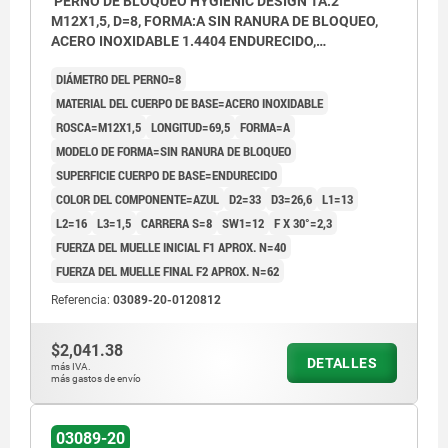
PERNO DE BLOQUEO HYGIENIC DESIGN TA.2
M12X1,5, D=8, FORMA:A SIN RANURA DE BLOQUEO,
ACERO INOXIDABLE 1.4404 ENDURECIDO,
COMP:ACERO INOXIDABLE AZUL
DIÁMETRO DEL PERNO=8
MATERIAL DEL CUERPO DE BASE=ACERO INOXIDABLE
ROSCA=M12X1,5
LONGITUD=69,5
FORMA=A
MODELO DE FORMA=SIN RANURA DE BLOQUEO
SUPERFICIE CUERPO DE BASE=ENDURECIDO
COLOR DEL COMPONENTE=AZUL
D2=33
D3=26,6
L1=13
L2=16
L3=1,5
CARRERA S=8
SW1=12
F X 30°=2,3
FUERZA DEL MUELLE INICIAL F1 APROX. N=40
FUERZA DEL MUELLE FINAL F2 APROX. N=62
Referencia:
03089-20-0120812
$2,041.38
DETALLES
más IVA.
más gastos de envío
03089-20