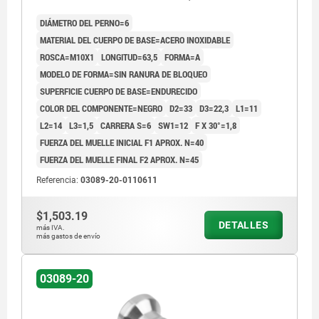
INOXIDABLE NEGRO
DIÁMETRO DEL PERNO=6
MATERIAL DEL CUERPO DE BASE=ACERO INOXIDABLE
ROSCA=M10X1
LONGITUD=63,5
FORMA=A
MODELO DE FORMA=SIN RANURA DE BLOQUEO
SUPERFICIE CUERPO DE BASE=ENDURECIDO
COLOR DEL COMPONENTE=NEGRO
D2=33
D3=22,3
L1=11
L2=14
L3=1,5
CARRERA S=6
SW1=12
F X 30°=1,8
FUERZA DEL MUELLE INICIAL F1 APROX. N=40
FUERZA DEL MUELLE FINAL F2 APROX. N=45
Referencia:
03089-20-0110611
$1,503.19
DETALLES
más IVA.
más gastos de envío
03089-20