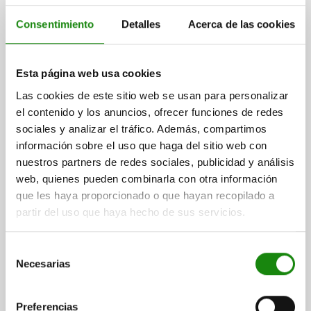
Consentimiento
Detalles
Acerca de las cookies
Esta página web usa cookies
PERNO DE BLOQUEO HYGIENIC DESIGN TA.1 M10X1,
Las cookies de este sitio web se usan para personalizar
D=6, FORMA:A SIN RANURA DE BLOQUEO, ACERO
el contenido y los anuncios, ofrecer funciones de redes
INOXIDABLE 1.4404 ENDURECIDO, COMP:ACERO
sociales y analizar el tráfico. Además, compartimos
INOXIDABLE AZUL
información sobre el uso que haga del sitio web con
DIÁMETRO DEL PERNO=6
nuestros partners de redes sociales, publicidad y análisis
MATERIAL DEL CUERPO DE BASE=ACERO INOXIDABLE
web, quienes pueden combinarla con otra información
ROSCA=M10X1
LONGITUD=63,5
FORMA=A
que les haya proporcionado o que hayan recopilado a
MODELO DE FORMA=SIN RANURA DE BLOQUEO
partir del uso que haya hecho de sus servicios.
SUPERFICIE CUERPO DE BASE=ENDURECIDO
COLOR DEL COMPONENTE=AZUL
D2=33
D3=22,3
L1=11
L2=14
L3=1,5
CARRERA S=6
SW1=12
F X 30°=1,8
Selección
Necesarias
FUERZA DEL MUELLE INICIAL F1 APROX. N=40
de
FUERZA DEL MUELLE FINAL F2 APROX. N=45
consentimiento
Referencia:
03089-20-0110612
Preferencias