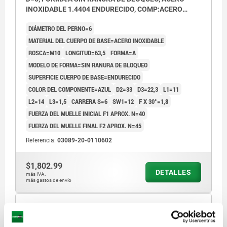
INOXIDABLE 1.4404 ENDURECIDO, COMP:ACERO
INOXIDABLE AZUL
DIÁMETRO DEL PERNO=6
MATERIAL DEL CUERPO DE BASE=ACERO INOXIDABLE
ROSCA=M10
LONGITUD=63,5
FORMA=A
MODELO DE FORMA=SIN RANURA DE BLOQUEO
SUPERFICIE CUERPO DE BASE=ENDURECIDO
COLOR DEL COMPONENTE=AZUL
D2=33
D3=22,3
L1=11
L2=14
L3=1,5
CARRERA S=6
SW1=12
F X 30°=1,8
FUERZA DEL MUELLE INICIAL F1 APROX. N=40
FUERZA DEL MUELLE FINAL F2 APROX. N=45
Referencia:
03089-20-0110602
$1,802.99
DETALLES
más IVA.
más gastos de envío
03089-20