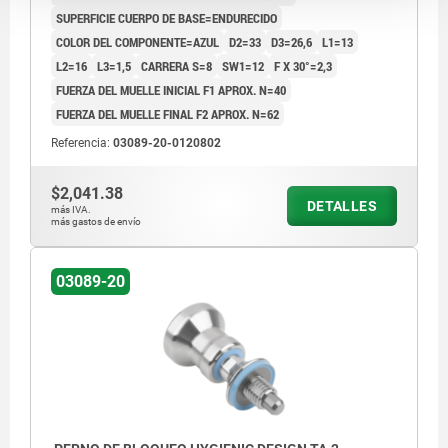
SUPERFICIE CUERPO DE BASE=ENDURECIDO
COLOR DEL COMPONENTE=AZUL
D2=33
D3=26,6
L1=13
L2=16
L3=1,5
CARRERA S=8
SW1=12
F X 30°=2,3
FUERZA DEL MUELLE INICIAL F1 APROX. N=40
FUERZA DEL MUELLE FINAL F2 APROX. N=62
Referencia:
03089-20-0120802
$2,041.38
DETALLES
más IVA.
más gastos de envío
03089-20