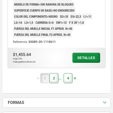
MODELO DE FORMA=SIN RANURA DE BLOQUEO
SUPERFICIE CUERPO DE BASE=NO ENDURECIDO
COLOR DEL COMPONENTE=NEGRO
D2=33
D3=22,3
L1=11
L2=14
L3=1,5
CARRERA S=6
SW1=12
F X 30°=1,8
FUERZA DEL MUELLE INICIAL F1 APROX. N=40
FUERZA DEL MUELLE FINAL F2 APROX. N=45
Referencia:
03089-20-1110611
$1,455.64
DETALLES
más IVA.
más gastos de envío
1
2
4
FORMAS