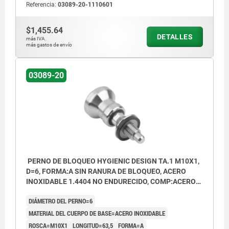
Referencia:
03089-20-1110601
$1,455.64
DETALLES
más IVA.
más gastos de envío
03089-20
PERNO DE BLOQUEO HYGIENIC DESIGN TA.1 M10X1,
D=6, FORMA:A SIN RANURA DE BLOQUEO, ACERO
INOXIDABLE 1.4404 NO ENDURECIDO, COMP:ACERO
INOXIDABLE NEGRO
DIÁMETRO DEL PERNO=6
MATERIAL DEL CUERPO DE BASE=ACERO INOXIDABLE
ROSCA=M10X1
LONGITUD=63,5
FORMA=A