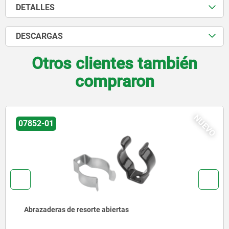
DETALLES
DESCARGAS
Otros clientes también
compraron
NUEVO
95045 inch
Rodillos guía de chapa de acero versión compac
inch