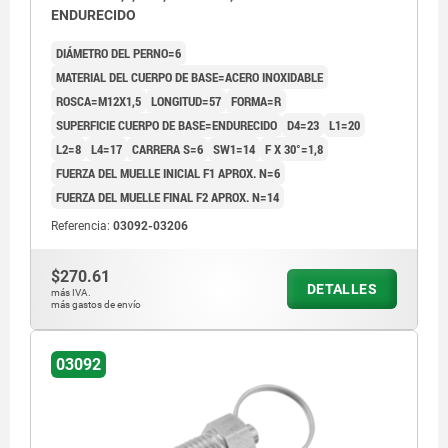
ENDURECIDO
DIÁMETRO DEL PERNO=6
MATERIAL DEL CUERPO DE BASE=ACERO INOXIDABLE
ROSCA=M12X1,5
LONGITUD=57
FORMA=R
SUPERFICIE CUERPO DE BASE=ENDURECIDO
D4=23
L1=20
L2=8
L4=17
CARRERA S=6
SW1=14
F X 30°=1,8
FUERZA DEL MUELLE INICIAL F1 APROX. N=6
FUERZA DEL MUELLE FINAL F2 APROX. N=14
Referencia:
03092-03206
$270.61
DETALLES
más IVA.
más gastos de envío
03092