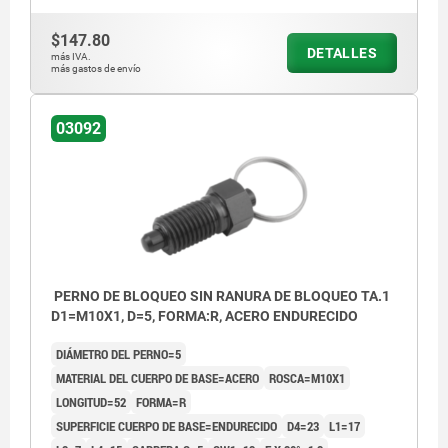
contratuerca
$147.80
DETALLES
Forma S: sin ranura de bloqueo, con
más IVA.
más gastos de envío
contratuerca
Forma V: con ranura de bloqueo, sin
03092
contratuerca
Forma W: con ranura de bloqueo, con
contratuerca
PERNO DE BLOQUEO SIN RANURA DE BLOQUEO TA.1
D1=M10X1, D=5, FORMA:R, ACERO ENDURECIDO
DIÁMETRO DEL PERNO=5
MATERIAL DEL CUERPO DE BASE=ACERO
ROSCA=M10X1
LONGITUD=52
FORMA=R
SUPERFICIE CUERPO DE BASE=ENDURECIDO
D4=23
L1=17