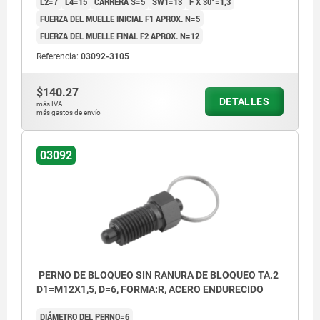
L2=7
L4=15
CARRERA S=5
SW1=13
F X 30°=1,3
FUERZA DEL MUELLE INICIAL F1 APROX. N=5
FUERZA DEL MUELLE FINAL F2 APROX. N=12
Referencia:
03092-3105
$140.27
DETALLES
más IVA.
más gastos de envío
03092
PERNO DE BLOQUEO SIN RANURA DE BLOQUEO TA.2
D1=M12X1,5, D=6, FORMA:R, ACERO ENDURECIDO
DIÁMETRO DEL PERNO=6