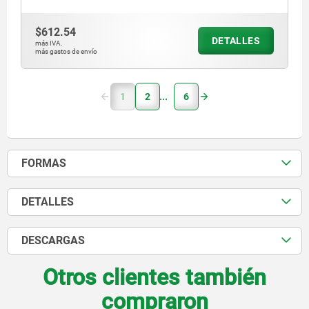
$612.54
DETALLES
más IVA.
más gastos de envío
1
2
6
FORMAS
DETALLES
DESCARGAS
Otros clientes también
compraron