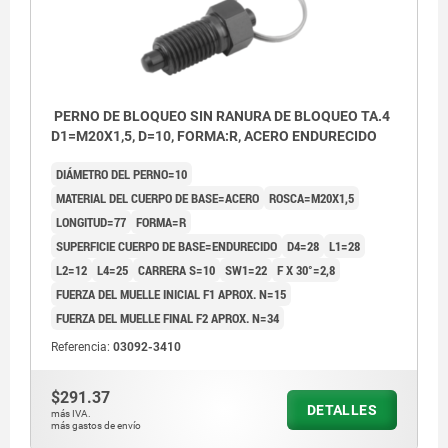
PERNO DE BLOQUEO SIN RANURA DE BLOQUEO TA.4
D1=M20X1,5, D=10, FORMA:R, ACERO ENDURECIDO
DIÁMETRO DEL PERNO=10
MATERIAL DEL CUERPO DE BASE=ACERO
ROSCA=M20X1,5
LONGITUD=77
FORMA=R
SUPERFICIE CUERPO DE BASE=ENDURECIDO
D4=28
L1=28
L2=12
L4=25
CARRERA S=10
SW1=22
F X 30°=2,8
FUERZA DEL MUELLE INICIAL F1 APROX. N=15
FUERZA DEL MUELLE FINAL F2 APROX. N=34
Referencia:
03092-3410
$291.37
DETALLES
más IVA.
más gastos de envío