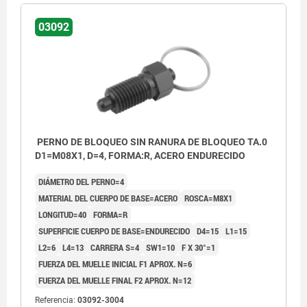
03092
PERNO DE BLOQUEO SIN RANURA DE BLOQUEO TA.0
D1=M08X1, D=4, FORMA:R, ACERO ENDURECIDO
DIÁMETRO DEL PERNO=4
MATERIAL DEL CUERPO DE BASE=ACERO
ROSCA=M8X1
LONGITUD=40
FORMA=R
SUPERFICIE CUERPO DE BASE=ENDURECIDO
D4=15
L1=15
L2=6
L4=13
CARRERA S=4
SW1=10
F X 30°=1
FUERZA DEL MUELLE INICIAL F1 APROX. N=6
FUERZA DEL MUELLE FINAL F2 APROX. N=12
Forma R: sin ranura de bloqueo, sin
Referencia:
03092-3004