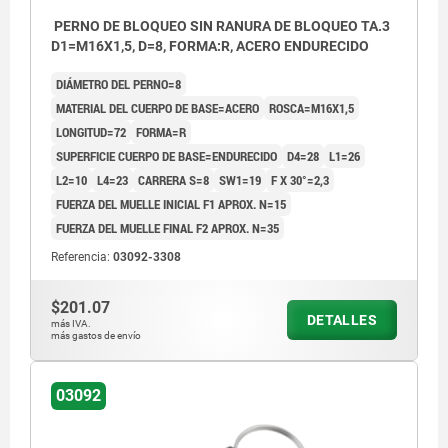
PERNO DE BLOQUEO SIN RANURA DE BLOQUEO TA.3
D1=M16X1,5, D=8, FORMA:R, ACERO ENDURECIDO
DIÁMETRO DEL PERNO=8
MATERIAL DEL CUERPO DE BASE=ACERO
ROSCA=M16X1,5
LONGITUD=72
FORMA=R
SUPERFICIE CUERPO DE BASE=ENDURECIDO
D4=28
L1=26
L2=10
L4=23
CARRERA S=8
SW1=19
F X 30°=2,3
FUERZA DEL MUELLE INICIAL F1 APROX. N=15
FUERZA DEL MUELLE FINAL F2 APROX. N=35
Referencia:
03092-3308
$201.07
DETALLES
más IVA.
más gastos de envío
03092