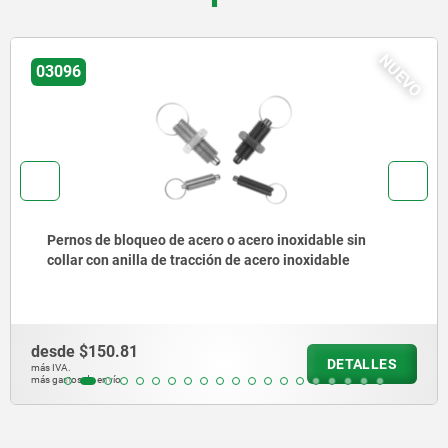
NUEVO
21161-11
Sujeción de aluminio para mesa redonda de
posicionamiento, con palanca de sujeción
desde
$1,828.27
DETALLES
más IVA.
más gastos de envío