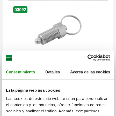
03092
PERNO DE BLOQUEO SIN RANURA DE BLOQUEO TA.0
D1=M08X1, D=4, FORMA:R, ACERO INOXIDABLE
ENDURECIDO
Consentimiento
Detalles
Acerca de las cookies
DIÁMETRO DEL PERNO=4
MATERIAL DEL CUERPO DE BASE=ACERO INOXIDABLE
ROSCA=M8X1
LONGITUD=40
FORMA=R
Esta página web usa cookies
SUPERFICIE CUERPO DE BASE=ENDURECIDO
D4=15
L1=15
L2=6
L4=13
CARRERA S=4
SW1=10
F X 30°=1
Las cookies de este sitio web se usan para personalizar
FUERZA DEL MUELLE INICIAL F1 APROX. N=6
el contenido y los anuncios, ofrecer funciones de redes
FUERZA DEL MUELLE FINAL F2 APROX. N=12
sociales y analizar el tráfico. Además, compartimos