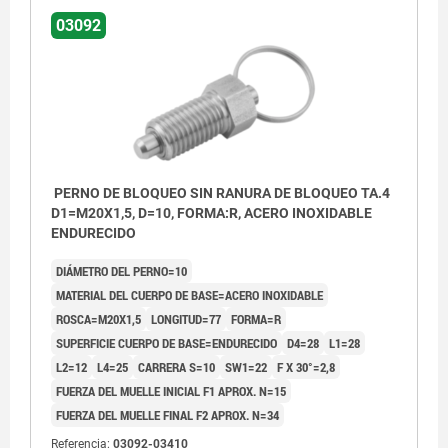
03092
PERNO DE BLOQUEO SIN RANURA DE BLOQUEO TA.4
D1=M20X1,5, D=10, FORMA:R, ACERO INOXIDABLE
ENDURECIDO
DIÁMETRO DEL PERNO=10
MATERIAL DEL CUERPO DE BASE=ACERO INOXIDABLE
ROSCA=M20X1,5
LONGITUD=77
FORMA=R
SUPERFICIE CUERPO DE BASE=ENDURECIDO
D4=28
L1=28
L2=12
L4=25
CARRERA S=10
SW1=22
F X 30°=2,8
FUERZA DEL MUELLE INICIAL F1 APROX. N=15
FUERZA DEL MUELLE FINAL F2 APROX. N=34
Referencia:
03092-03410