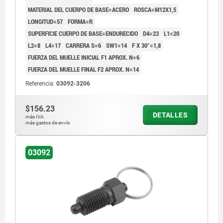
MATERIAL DEL CUERPO DE BASE=ACERO
ROSCA=M12X1,5
LONGITUD=57
FORMA=R
SUPERFICIE CUERPO DE BASE=ENDURECIDO
D4=23
L1=20
L2=8
L4=17
CARRERA S=6
SW1=14
F X 30°=1,8
FUERZA DEL MUELLE INICIAL F1 APROX. N=6
FUERZA DEL MUELLE FINAL F2 APROX. N=14
Referencia:
03092-3206
$156.23
DETALLES
más IVA.
más gastos de envío
03092