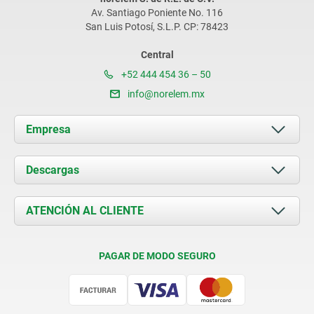
Av. Santiago Poniente No. 116
San Luis Potosí, S.L.P. CP: 78423
Central
+52 444 454 36 – 50
info@norelem.mx
Empresa
Acerca de nosotros
Descargas
Novedades
Documents
ATENCIÓN AL CLIENTE
Contacto
Condiciones de entrega
PAGAR DE MODO SEGURO
Certificación