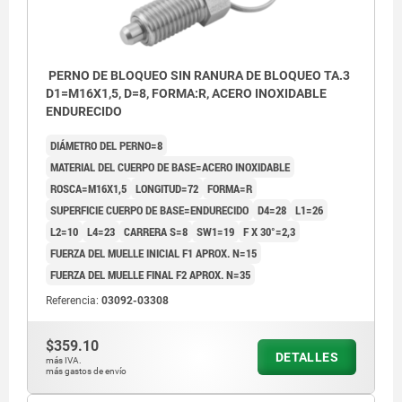
PERNO DE BLOQUEO SIN RANURA DE BLOQUEO TA.3
D1=M16X1,5, D=8, FORMA:R, ACERO INOXIDABLE
ENDURECIDO
DIÁMETRO DEL PERNO=8
MATERIAL DEL CUERPO DE BASE=ACERO INOXIDABLE
ROSCA=M16X1,5
LONGITUD=72
FORMA=R
SUPERFICIE CUERPO DE BASE=ENDURECIDO
D4=28
L1=26
L2=10
L4=23
CARRERA S=8
SW1=19
F X 30°=2,3
FUERZA DEL MUELLE INICIAL F1 APROX. N=15
FUERZA DEL MUELLE FINAL F2 APROX. N=35
Referencia:
03092-03308
$359.10
DETALLES
más IVA.
más gastos de envío