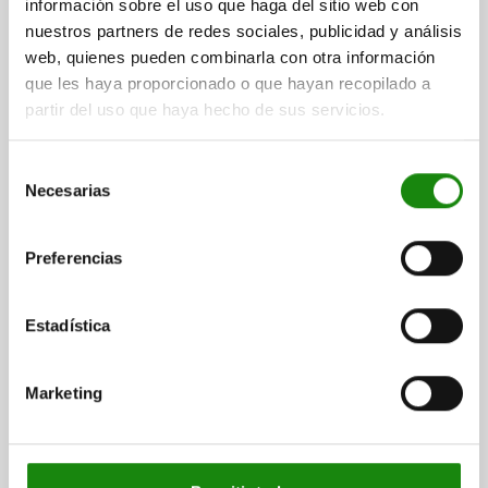
información sobre el uso que haga del sitio web con
Referencia:
03092-03004
nuestros partners de redes sociales, publicidad y análisis
web, quienes pueden combinarla con otra información
$240.51
DETALLES
que les haya proporcionado o que hayan recopilado a
más IVA.
más gastos de envío
partir del uso que haya hecho de sus servicios.
03092
Selección
Necesarias
de
consentimiento
Preferencias
Estadística
PERNO DE BLOQUEO SIN RANURA DE BLOQUEO TA.1
D1=M10X1, D=5, FORMA:R, ACERO INOXIDABLE
ENDURECIDO
Marketing
DIÁMETRO DEL PERNO=5
MATERIAL DEL CUERPO DE BASE=ACERO INOXIDABLE
ROSCA=M10X1
LONGITUD=52
FORMA=R