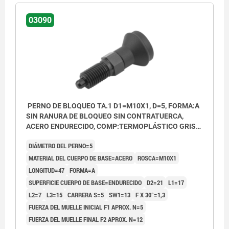
03090
PERNO DE BLOQUEO TA.1 D1=M10X1, D=5, FORMA:A
SIN RANURA DE BLOQUEO SIN CONTRATUERCA,
ACERO ENDURECIDO, COMP:TERMOPLÁSTICO GRIS
ANTRACITA RAL7021, CUBIERTA:GRIS ATR. RAL7021
DIÁMETRO DEL PERNO=5
MATERIAL DEL CUERPO DE BASE=ACERO
ROSCA=M10X1
LONGITUD=47
FORMA=A
SUPERFICIE CUERPO DE BASE=ENDURECIDO
D2=21
L1=17
L2=7
L3=15
CARRERA S=5
SW1=13
F X 30°=1,3
FUERZA DEL MUELLE INICIAL F1 APROX. N=5
FUERZA DEL MUELLE FINAL F2 APROX. N=12
Forma A: sin ranura de bloqueo, sin