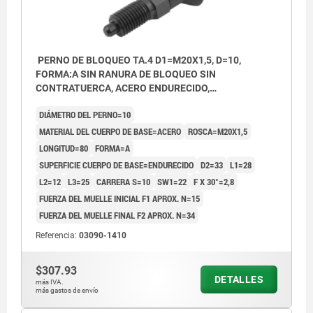
PERNO DE BLOQUEO TA.4 D1=M20X1,5, D=10,
FORMA:A SIN RANURA DE BLOQUEO SIN
CONTRATUERCA, ACERO ENDURECIDO,
COMP:TERMOPLÁSTICO GRIS ANTRACITA RAL7021,
DIÁMETRO DEL PERNO=10
CUBIERTA:GRIS ATR. RAL7021
MATERIAL DEL CUERPO DE BASE=ACERO
ROSCA=M20X1,5
LONGITUD=80
FORMA=A
SUPERFICIE CUERPO DE BASE=ENDURECIDO
D2=33
L1=28
L2=12
L3=25
CARRERA S=10
SW1=22
F X 30°=2,8
FUERZA DEL MUELLE INICIAL F1 APROX. N=15
FUERZA DEL MUELLE FINAL F2 APROX. N=34
Referencia:
03090-1410
$307.93
DETALLES
más IVA.
más gastos de envío