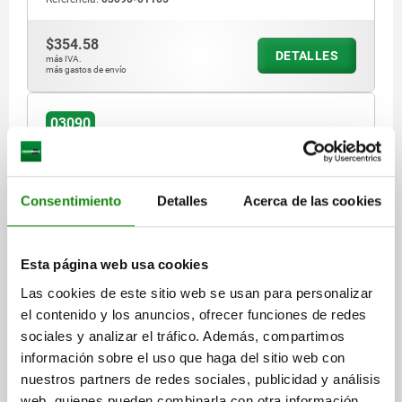
$354.58
DETALLES
más IVA.
más gastos de envío
03090
Consentimiento
Detalles
Acerca de las cookies
Esta página web usa cookies
PERNO DE BLOQUEO TA.2 D1=M12X1,5, D=6,
FORMA:A SIN RANURA DE BLOQUEO SIN
Las cookies de este sitio web se usan para personalizar
CONTRATUERCA, ACERO INOXIDABLE ENDURECIDO,
el contenido y los anuncios, ofrecer funciones de redes
COMP:TERMOPLÁSTICO GRIS ANTRACITA RAL7021,
sociales y analizar el tráfico. Además, compartimos
DIÁMETRO DEL PERNO=6
CUBIERTA:GRIS ATR. RAL7021
información sobre el uso que haga del sitio web con
MATERIAL DEL CUERPO DE BASE=ACERO INOXIDABLE
nuestros partners de redes sociales, publicidad y análisis
ROSCA=M12X1,5
LONGITUD=56
FORMA=A
web, quienes pueden combinarla con otra información