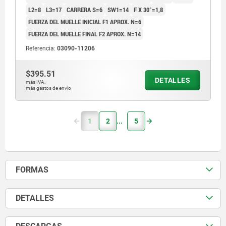
L2=8
L3=17
CARRERA S=6
SW1=14
F X 30°=1,8
FUERZA DEL MUELLE INICIAL F1 APROX. N=6
FUERZA DEL MUELLE FINAL F2 APROX. N=14
Referencia:
03090-11206
$395.51
DETALLES
más IVA.
más gastos de envío
1
2
5
FORMAS
DETALLES