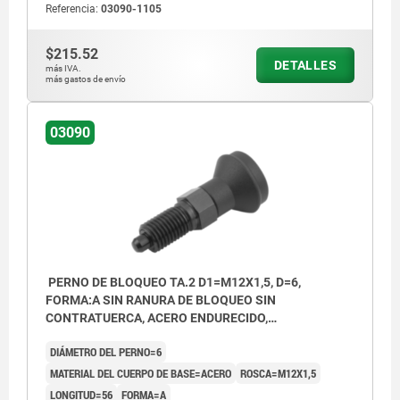
Referencia:
03090-1105
contratuerca
Forma B: sin ranura de bloqueo, con
$215.52
DETALLES
más IVA.
contratuerca
más gastos de envío
Forma C: con ranura de bloqueo, sin
03090
contratuerca
Forma D: con ranura de bloqueo, con
contratuerca
PERNO DE BLOQUEO TA.2 D1=M12X1,5, D=6,
FORMA:A SIN RANURA DE BLOQUEO SIN
CONTRATUERCA, ACERO ENDURECIDO,
COMP:TERMOPLÁSTICO GRIS ANTRACITA RAL7021,
DIÁMETRO DEL PERNO=6
CUBIERTA:GRIS ATR. RAL7021
MATERIAL DEL CUERPO DE BASE=ACERO
ROSCA=M12X1,5
LONGITUD=56
FORMA=A