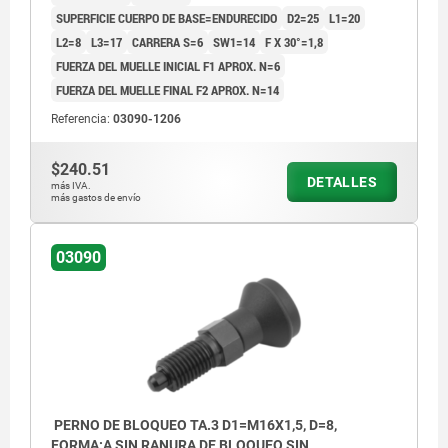
SUPERFICIE CUERPO DE BASE=ENDURECIDO
D2=25
L1=20
L2=8
L3=17
CARRERA S=6
SW1=14
F X 30°=1,8
FUERZA DEL MUELLE INICIAL F1 APROX. N=6
FUERZA DEL MUELLE FINAL F2 APROX. N=14
Referencia:
03090-1206
$240.51
DETALLES
más IVA.
más gastos de envío
03090
PERNO DE BLOQUEO TA.3 D1=M16X1,5, D=8,
FORMA:A SIN RANURA DE BLOQUEO SIN