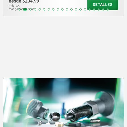
desde
$150.81
DETALLES
más IVA.
más gastos de envío