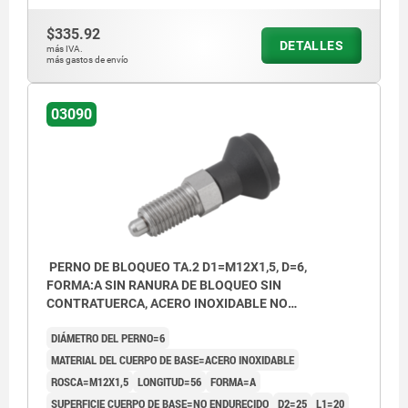
$335.92
DETALLES
más IVA.
más gastos de envío
03090
PERNO DE BLOQUEO TA.2 D1=M12X1,5, D=6,
FORMA:A SIN RANURA DE BLOQUEO SIN
CONTRATUERCA, ACERO INOXIDABLE NO
ENDURECIDO, COMP:TERMOPLÁSTICO GRIS
DIÁMETRO DEL PERNO=6
ANTRACITA RAL7021, CUBIERTA:GRIS ATR. RAL7021
MATERIAL DEL CUERPO DE BASE=ACERO INOXIDABLE
ROSCA=M12X1,5
LONGITUD=56
FORMA=A
SUPERFICIE CUERPO DE BASE=NO ENDURECIDO
D2=25
L1=20