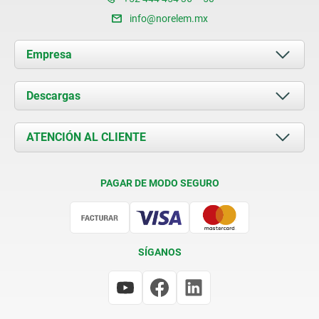
info@norelem.mx
Empresa
Acerca de nosotros
Descargas
Novedades
Documents
ATENCIÓN AL CLIENTE
Contacto
Condiciones de entrega
PAGAR DE MODO SEGURO
Certificación
SÍGANOS