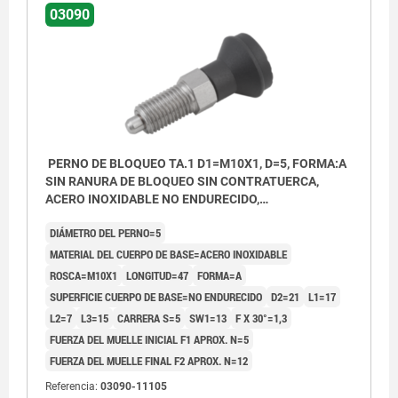
03090
PERNO DE BLOQUEO TA.1 D1=M10X1, D=5, FORMA:A
SIN RANURA DE BLOQUEO SIN CONTRATUERCA,
ACERO INOXIDABLE NO ENDURECIDO,
COMP:TERMOPLÁSTICO GRIS ANTRACITA RAL7021,
DIÁMETRO DEL PERNO=5
CUBIERTA:GRIS ATR. RAL7021
MATERIAL DEL CUERPO DE BASE=ACERO INOXIDABLE
ROSCA=M10X1
LONGITUD=47
FORMA=A
SUPERFICIE CUERPO DE BASE=NO ENDURECIDO
D2=21
L1=17
L2=7
L3=15
CARRERA S=5
SW1=13
F X 30°=1,3
FUERZA DEL MUELLE INICIAL F1 APROX. N=5
FUERZA DEL MUELLE FINAL F2 APROX. N=12
Referencia:
03090-11105