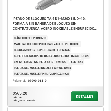
PERNO DE BLOQUEO TA.4 D1=M20X1,5, D=10,
FORMA:A SIN RANURA DE BLOQUEO SIN
CONTRATUERCA, ACERO INOXIDABLE ENDURECIDO,
COMP:TERMOPLÁSTICO GRIS ANTRACITA RAL7021,
DIÁMETRO DEL PERNO=10
CUBIERTA:GRIS ATR. RAL7021
MATERIAL DEL CUERPO DE BASE=ACERO INOXIDABLE
ROSCA=M20X1,5
LONGITUD=80
FORMA=A
SUPERFICIE CUERPO DE BASE=ENDURECIDO
D2=33
L1=28
L2=12
L3=25
CARRERA S=10
SW1=22
F X 30°=2,8
FUERZA DEL MUELLE INICIAL F1 APROX. N=15
FUERZA DEL MUELLE FINAL F2 APROX. N=34
Referencia:
03090-01410
$565.28
DETALLES
más IVA.
más gastos de envío