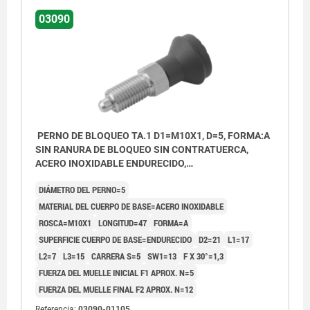
03090
PERNO DE BLOQUEO TA.1 D1=M10X1, D=5, FORMA:A
SIN RANURA DE BLOQUEO SIN CONTRATUERCA,
ACERO INOXIDABLE ENDURECIDO,
COMP:TERMOPLÁSTICO GRIS ANTRACITA RAL7021,
DIÁMETRO DEL PERNO=5
CUBIERTA:GRIS ATR. RAL7021
MATERIAL DEL CUERPO DE BASE=ACERO INOXIDABLE
ROSCA=M10X1
LONGITUD=47
FORMA=A
SUPERFICIE CUERPO DE BASE=ENDURECIDO
D2=21
L1=17
L2=7
L3=15
CARRERA S=5
SW1=13
F X 30°=1,3
FUERZA DEL MUELLE INICIAL F1 APROX. N=5
FUERZA DEL MUELLE FINAL F2 APROX. N=12
Referencia:
03090-01105