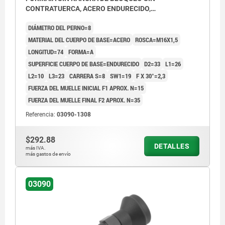
CONTRATUERCA, ACERO ENDURECIDO,
COMP:TERMOPLÁSTICO GRIS ANTRACITA RAL7021,
DIÁMETRO DEL PERNO=8
CUBIERTA:GRIS ATR. RAL7021
MATERIAL DEL CUERPO DE BASE=ACERO
ROSCA=M16X1,5
LONGITUD=74
FORMA=A
SUPERFICIE CUERPO DE BASE=ENDURECIDO
D2=33
L1=26
L2=10
L3=23
CARRERA S=8
SW1=19
F X 30°=2,3
FUERZA DEL MUELLE INICIAL F1 APROX. N=15
FUERZA DEL MUELLE FINAL F2 APROX. N=35
Referencia:
03090-1308
$292.88
DETALLES
más IVA.
más gastos de envío
03090