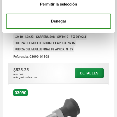
CONTRATUERCA, ACERO INOXIDABLE ENDURECIDO,
Permitir la selección
COMP:TERMOPLÁSTICO GRIS ANTRACITA RAL7021,
DIÁMETRO DEL PERNO=8
CUBIERTA:GRIS ATR. RAL7021
MATERIAL DEL CUERPO DE BASE=ACERO INOXIDABLE
Denegar
ROSCA=M16X1,5
LONGITUD=74
FORMA=A
SUPERFICIE CUERPO DE BASE=ENDURECIDO
D2=33
L1=26
L2=10
L3=23
CARRERA S=8
SW1=19
F X 30°=2,3
FUERZA DEL MUELLE INICIAL F1 APROX. N=15
FUERZA DEL MUELLE FINAL F2 APROX. N=35
Referencia:
03090-01308
$525.25
DETALLES
más IVA.
más gastos de envío
03090