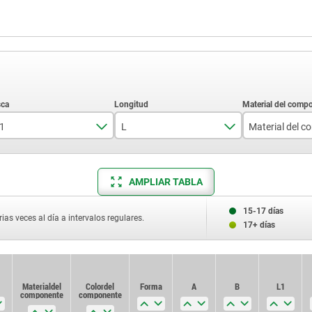
1
L
M12x1,5
58
poliamid
AMPLIAR TABLA
M16x1,5
77
M20x1,5
84
15-17 días
ias veces al día a intervalos regulares.
17+ días
Material del
Material del
Color del
Color del
Forma
Forma
A
A
B
B
L1
L1
componente
componente
componente
componente