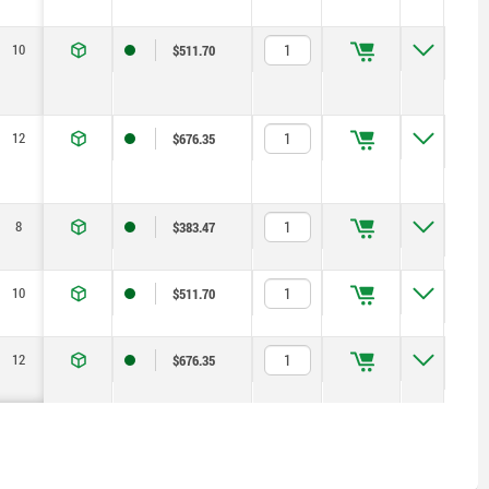
10
23
8
19
24
2,3
15
$511.70
12
25
10
22
30
2,8
15
$676.35
8
17
6
14
19
1,8
6
$383.47
10
23
8
19
24
2,3
15
$511.70
12
25
10
22
30
2,8
15
$676.35