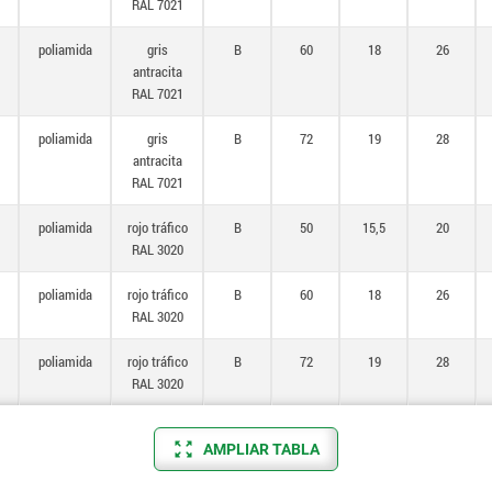
RAL 7021
poliamida
gris
B
60
18
26
antracita
RAL 7021
poliamida
gris
B
72
19
28
antracita
RAL 7021
poliamida
rojo tráfico
B
50
15,5
20
RAL 3020
poliamida
rojo tráfico
B
60
18
26
RAL 3020
poliamida
rojo tráfico
B
72
19
28
RAL 3020
AMPLIAR TABLA