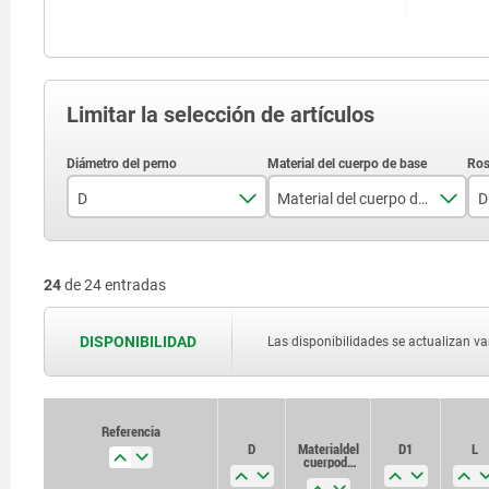
Limitar la selección de artículos
D
Material del cuerpo de base
D
6
acero
24
de 24 entradas
8
acero inoxidable
10
DISPONIBILIDAD
Las disponibilidades se actualizan var
Referencia
Referencia
D
D
Material del
Material del
D1
D1
L
L
cuerpo de
cuerpo de
base
base