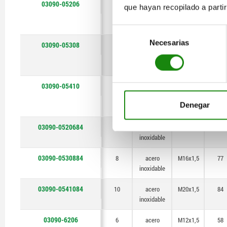
03090-05206
6
acero
M12x1,5
58
que hayan recopilado a parti
inoxidable
Selección
Necesarias
de
03090-05308
8
acero
M16x1,5
77
consentimiento
inoxidable
03090-05410
10
acero
M20x1,5
84
inoxidable
Denegar
03090-0520684
6
acero
M12x1,5
58
inoxidable
03090-0530884
8
acero
M16x1,5
77
inoxidable
03090-0541084
10
acero
M20x1,5
84
inoxidable
03090-6206
6
acero
M12x1,5
58