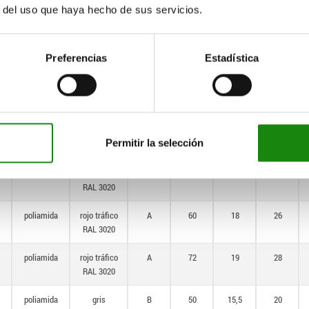
poliamida
gris
A
50
15,5
20
r del uso que haya hecho de sus servicios.
antracita
RAL 7021
Preferencias
Estadística
poliamida
gris
A
60
18
26
antracita
RAL 7021
poliamida
gris
A
72
19
28
antracita
Permitir la selección
RAL 7021
poliamida
rojo tráfico
A
50
15,5
20
RAL 3020
poliamida
rojo tráfico
A
60
18
26
RAL 3020
poliamida
rojo tráfico
A
72
19
28
RAL 3020
poliamida
gris
B
50
15,5
20