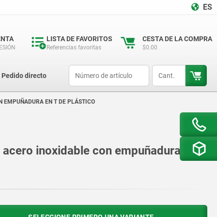
ES
ENTA
LISTA DE FAVORITOS
CESTA DE LA COMPRA
SESIÓN
Referencias favoritas
$0.00
productCode
qty
Pedido directo
N EMPUÑADURA EN T DE PLÁSTICO
 acero inoxidable con empuñadura en T