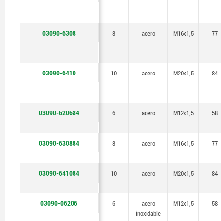
03090-6308
8
acero
M16x1,5
77
03090-6410
10
acero
M20x1,5
84
03090-620684
6
acero
M12x1,5
58
03090-630884
8
acero
M16x1,5
77
03090-641084
10
acero
M20x1,5
84
03090-06206
6
acero
M12x1,5
58
inoxidable