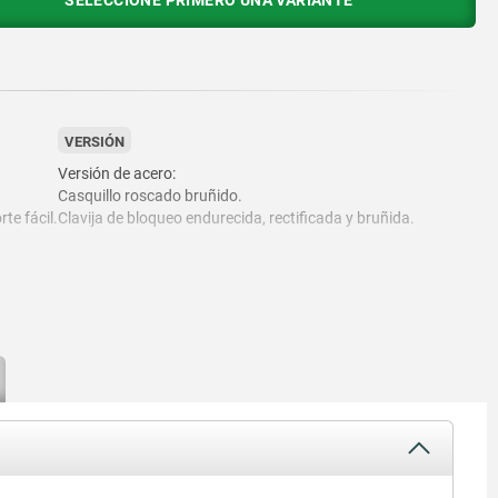
SELECCIONE PRIMERO UNA VARIANTE
VERSIÓN
Versión de acero:
Casquillo roscado bruñido.
te fácil.
Clavija de bloqueo endurecida, rectificada y bruñida.
Versión de acero inoxidable:
Casquillo roscado con acabado natural.
Clavija de bloqueo endurecida y rectificada, con acabado
natural.
Empuñadura en T gris negruzco RAL7021 o rojo tráfico
RAL3020