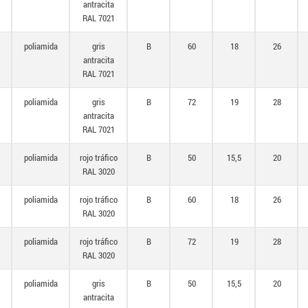
antracita
RAL 7021
poliamida
gris
B
60
18
26
antracita
RAL 7021
poliamida
gris
B
72
19
28
antracita
RAL 7021
poliamida
rojo tráfico
B
50
15,5
20
RAL 3020
poliamida
rojo tráfico
B
60
18
26
RAL 3020
poliamida
rojo tráfico
B
72
19
28
RAL 3020
poliamida
gris
B
50
15,5
20
antracita