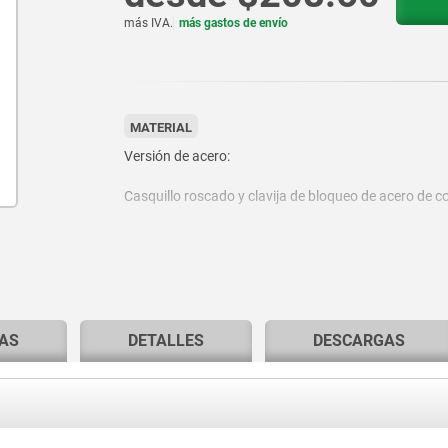
más IVA.
más gastos de envío
MATERIAL
Versión de acero:
Casquillo roscado y clavija de bloqueo de acero de cor
Versión de acero inoxidable:
Casquillo roscado 1.4305.
AS
DETALLES
DESCARGAS
Clavija de bloqueo 1.4034.
Empuñadura en T de termoplástico.