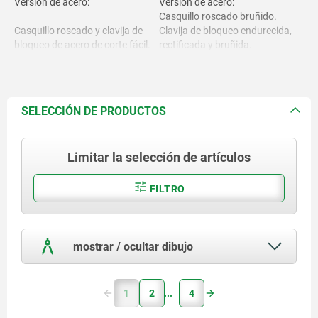
Versión de acero:
Versión de acero:
Casquillo roscado bruñido.
Casquillo roscado y clavija de
Clavija de bloqueo endurecida,
bloqueo de acero de corte fácil.
rectificada y bruñida.
Versión de acero inoxidable:
Casquillo roscado de acabado
Versión de acero inoxidable:
natural.
SELECCIÓN DE PRODUCTOS
Clavija de bloqueo rectificada,
Casquillo roscado 1.4305.
acabado natural.
Limitar la selección de artículos
Clavija de bloqueo 1.4305.
Empuñadura gris negruzcoáceo
RAL7021 o rojo tráfico
Empuñadura de termoplástico
RAL3020.
FILTRO
PPA
(resistente a altas temperaturas)
reforzado con fibra de vidrio.
mostrar / ocultar dibujo
1
2
4