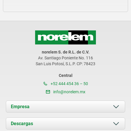
norelem S. de R.L. de C.V.
Av. Santiago Poniente No. 116
San Luis Potosí, S.L.P. CP: 78423
Central
+52 444 454 36 – 50
info@norelem.mx
Empresa
Acerca de nosotros
Descargas