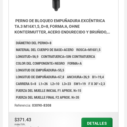
PERNO DE BLOQUEO EMPUÑADURA EXCÉNTRICA
TA.3 M16X1,5, D=8, FORMA:A, OHNE
KONTERMUTTER, ACERO ENDURECIDO Y BRUÑIDO,
COMP:TERMOPLÁSTICO NEGRO
DIÁMETRO DEL PERNO=8
MATERIAL DEL CUERPO DE BASE=ACERO
ROSCA=M16X1,5
LONGITUD=56,9
CONTRATUERCA=SIN CONTRATUERCA
COLOR DEL COMPONENTE=NEGRO
FORMA=A
LONGITUD DE EMPUÑADURA=55,5
LONGITUD DE EMPUÑADURA=67,8
ANCHURA=26,9
B1=19,4
CARRERA S=8
L1=26
L2=10
L3=23
SW1=19
F X 30°=2,3
FUERZA DEL MUELLE INICIAL F1 APROX. N=15
FUERZA DEL MUELLE FINAL F2 APROX. N=35
Referencia:
03090-8308
$371.43
DETALLES
más IVA.