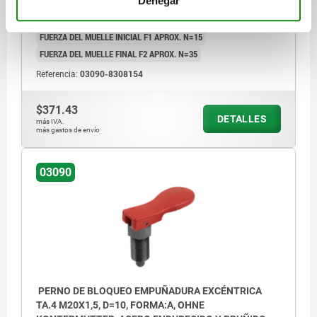
Denegar
LONGITUD DE EMPUÑADURA=67,8
ANCHURA=26,9
B1=19,4
CARRERA S=8
L1=26
L2=10
L3=23
SW1=19
F X 30°=2,3
FUERZA DEL MUELLE INICIAL F1 APROX. N=15
FUERZA DEL MUELLE FINAL F2 APROX. N=35
Referencia:
03090-8308154
$371.43
DETALLES
más IVA.
más gastos de envío
03090
PERNO DE BLOQUEO EMPUÑADURA EXCÉNTRICA
TA.4 M20X1,5, D=10, FORMA:A, OHNE