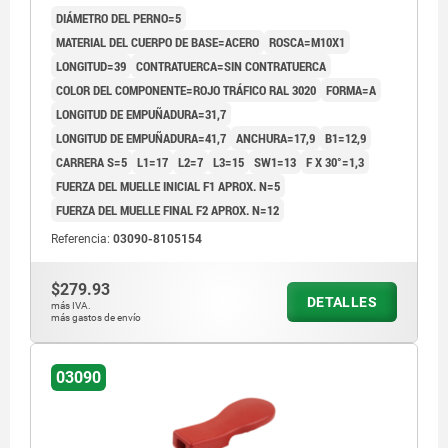
DIÁMETRO DEL PERNO=5
MATERIAL DEL CUERPO DE BASE=ACERO
ROSCA=M10X1
LONGITUD=39
CONTRATUERCA=SIN CONTRATUERCA
COLOR DEL COMPONENTE=ROJO TRÁFICO RAL 3020
FORMA=A
LONGITUD DE EMPUÑADURA=31,7
LONGITUD DE EMPUÑADURA=41,7
ANCHURA=17,9
B1=12,9
CARRERA S=5
L1=17
L2=7
L3=15
SW1=13
F X 30°=1,3
FUERZA DEL MUELLE INICIAL F1 APROX. N=5
FUERZA DEL MUELLE FINAL F2 APROX. N=12
Referencia:
03090-8105154
$279.93
DETALLES
más IVA.
más gastos de envío
03090