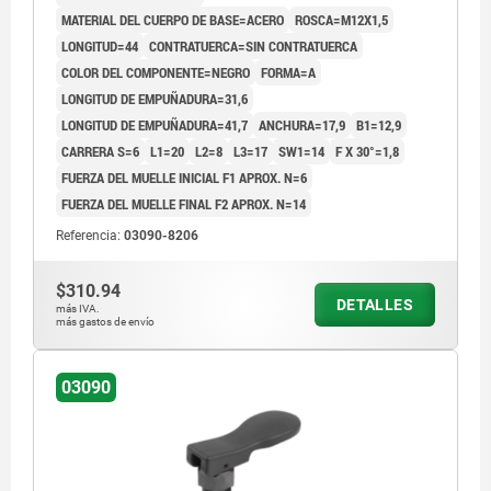
MATERIAL DEL CUERPO DE BASE=ACERO
ROSCA=M12X1,5
LONGITUD=44
CONTRATUERCA=SIN CONTRATUERCA
COLOR DEL COMPONENTE=NEGRO
FORMA=A
LONGITUD DE EMPUÑADURA=31,6
LONGITUD DE EMPUÑADURA=41,7
ANCHURA=17,9
B1=12,9
CARRERA S=6
L1=20
L2=8
L3=17
SW1=14
F X 30°=1,8
FUERZA DEL MUELLE INICIAL F1 APROX. N=6
FUERZA DEL MUELLE FINAL F2 APROX. N=14
Referencia:
03090-8206
$310.94
DETALLES
más IVA.
más gastos de envío
03090