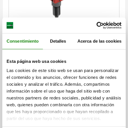
PERNO DE BLOQUEO EMPUÑADURA EXCÉNTRICA
TA.2 M12X1,5, D=6, FORMA:A, OHNE
KONTERMUTTER, ACERO ENDURECIDO Y BRUÑIDO,
Consentimiento
Detalles
Acerca de las cookies
COMP:TERMOPLÁSTICO ROJO RAL3020
DIÁMETRO DEL PERNO=6
MATERIAL DEL CUERPO DE BASE=ACERO
ROSCA=M12X1,5
Esta página web usa cookies
LONGITUD=44
CONTRATUERCA=SIN CONTRATUERCA
COLOR DEL COMPONENTE=ROJO TRÁFICO RAL 3020
FORMA=A
Las cookies de este sitio web se usan para personalizar
LONGITUD DE EMPUÑADURA=31,6
el contenido y los anuncios, ofrecer funciones de redes
LONGITUD DE EMPUÑADURA=41,7
ANCHURA=17,9
B1=12,9
sociales y analizar el tráfico. Además, compartimos
CARRERA S=6
L1=20
L2=8
L3=17
SW1=14
F X 30°=1,8
información sobre el uso que haga del sitio web con
FUERZA DEL MUELLE INICIAL F1 APROX. N=6
nuestros partners de redes sociales, publicidad y análisis
FUERZA DEL MUELLE FINAL F2 APROX. N=14
web, quienes pueden combinarla con otra información
que les haya proporcionado o que hayan recopilado a
Referencia:
03090-8206154
partir del uso que haya hecho de sus servicios.
$310.94