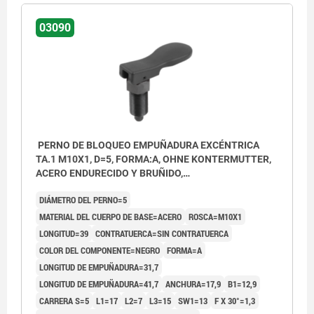
03090
PERNO DE BLOQUEO EMPUÑADURA EXCÉNTRICA
TA.1 M10X1, D=5, FORMA:A, OHNE KONTERMUTTER,
ACERO ENDURECIDO Y BRUÑIDO,
COMP:TERMOPLÁSTICO NEGRO
DIÁMETRO DEL PERNO=5
MATERIAL DEL CUERPO DE BASE=ACERO
ROSCA=M10X1
LONGITUD=39
CONTRATUERCA=SIN CONTRATUERCA
COLOR DEL COMPONENTE=NEGRO
FORMA=A
LONGITUD DE EMPUÑADURA=31,7
LONGITUD DE EMPUÑADURA=41,7
ANCHURA=17,9
B1=12,9
CARRERA S=5
L1=17
L2=7
L3=15
SW1=13
F X 30°=1,3
Forma A: sin contratuerca