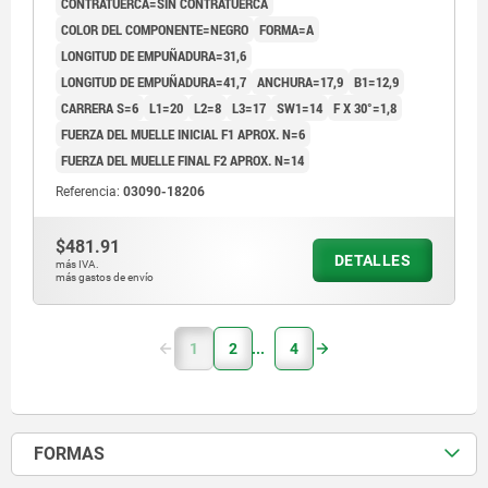
CONTRATUERCA=SIN CONTRATUERCA
COLOR DEL COMPONENTE=NEGRO
FORMA=A
LONGITUD DE EMPUÑADURA=31,6
LONGITUD DE EMPUÑADURA=41,7
ANCHURA=17,9
B1=12,9
CARRERA S=6
L1=20
L2=8
L3=17
SW1=14
F X 30°=1,8
FUERZA DEL MUELLE INICIAL F1 APROX. N=6
FUERZA DEL MUELLE FINAL F2 APROX. N=14
Referencia:
03090-18206
$481.91
DETALLES
más IVA.
más gastos de envío
1
2
4
FORMAS