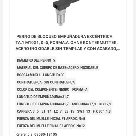
PERNO DE BLOQUEO EMPUÑADURA EXCÉNTRICA
TA.1 M10X1, D=5, FORMA:A, OHNE KONTERMUTTER,
ACERO INOXIDABLE SIN TEMPLAR Y CON ACABADO,
COMP:TERMOPLÁSTICO NEGRO
DIÁMETRO DEL PERNO=5
MATERIAL DEL CUERPO DE BASE=ACERO INOXIDABLE
ROSCA=M10X1
LONGITUD=39
CONTRATUERCA=SIN CONTRATUERCA
COLOR DEL COMPONENTE=NEGRO
FORMA=A
LONGITUD DE EMPUÑADURA=31,7
LONGITUD DE EMPUÑADURA=41,7
ANCHURA=17,9
B1=12,9
CARRERA S=5
L1=17
L2=7
L3=15
SW1=13
F X 30°=1,3
FUERZA DEL MUELLE INICIAL F1 APROX. N=5
FUERZA DEL MUELLE FINAL F2 APROX. N=12
Referencia:
03090-18105