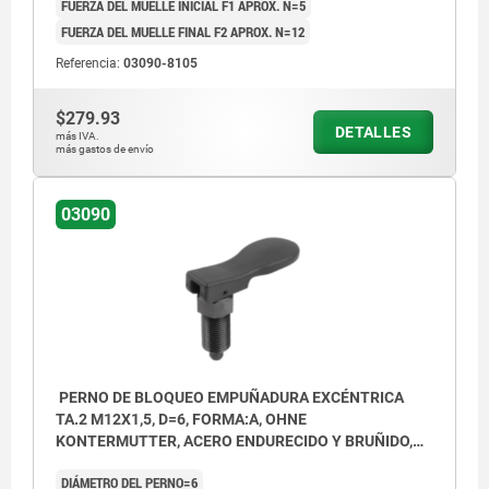
FUERZA DEL MUELLE INICIAL F1 APROX. N=5
Forma B: con contratuerca
FUERZA DEL MUELLE FINAL F2 APROX. N=12
Referencia:
03090-8105
$279.93
DETALLES
más IVA.
más gastos de envío
03090
PERNO DE BLOQUEO EMPUÑADURA EXCÉNTRICA
TA.2 M12X1,5, D=6, FORMA:A, OHNE
KONTERMUTTER, ACERO ENDURECIDO Y BRUÑIDO,
COMP:TERMOPLÁSTICO NEGRO
DIÁMETRO DEL PERNO=6