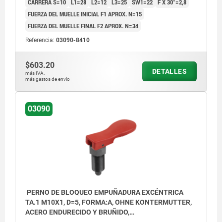
CARRERA S=10
L1=28
L2=12
L3=25
SW1=22
F X 30°=2,8
FUERZA DEL MUELLE INICIAL F1 APROX. N=15
FUERZA DEL MUELLE FINAL F2 APROX. N=34
Referencia:
03090-8410
$603.20
DETALLES
más IVA.
más gastos de envío
03090
PERNO DE BLOQUEO EMPUÑADURA EXCÉNTRICA
TA.1 M10X1, D=5, FORMA:A, OHNE KONTERMUTTER,
ACERO ENDURECIDO Y BRUÑIDO,
COMP:TERMOPLÁSTICO ROJO RAL3020