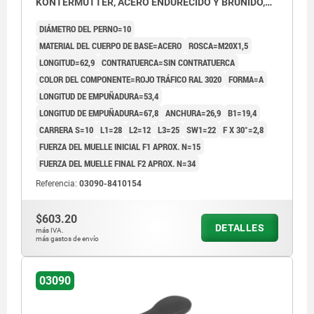
KONTERMUTTER, ACERO ENDURECIDO Y BRUÑIDO,
COMP:TERMOPLÁSTICO ROJO RAL3020
DIÁMETRO DEL PERNO=10
MATERIAL DEL CUERPO DE BASE=ACERO
ROSCA=M20X1,5
LONGITUD=62,9
CONTRATUERCA=SIN CONTRATUERCA
COLOR DEL COMPONENTE=ROJO TRÁFICO RAL 3020
FORMA=A
LONGITUD DE EMPUÑADURA=53,4
LONGITUD DE EMPUÑADURA=67,8
ANCHURA=26,9
B1=19,4
CARRERA S=10
L1=28
L2=12
L3=25
SW1=22
F X 30°=2,8
FUERZA DEL MUELLE INICIAL F1 APROX. N=15
FUERZA DEL MUELLE FINAL F2 APROX. N=34
Referencia:
03090-8410154
$603.20
DETALLES
más IVA.
más gastos de envío
03090