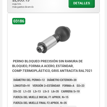
$2,053.13
DETALLES
Forma A: estándar
más IVA.
más gastos de envío
Forma B: bloqueables
03186
PERNO BLOQUEO PRECISIÓN SIN RANURA DE
BLOQUEO, FORMA:A ACERO, ESTÁNDAR,
COMP:TERMOPLÁSTICO, GRIS ANTRACITA RAL7021
DIÁMETRO DEL PERNO=12
DIÁMETRO EXTERIOR=20
LONGITUD=91
VERSIÓN 2=ESTÁNDAR
FORMA=A
D2=23
D3=32
L1=33
L3=13
L5=3
L6=35
CARRERA S=10
FUERZA DEL MUELLE INICIAL F1 APROX. N=15
FUERZA DEL MUELLE FINAL F2 APROX. N=35