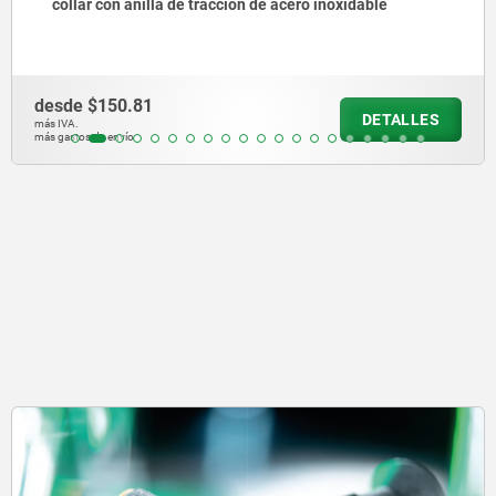
e tracción de acero inoxidable
anilla de tracció
desde
$140.27
DETALLES
más IVA.
más gastos de envío