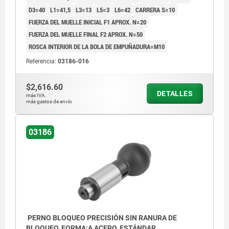
D3=40
L1=41,5
L3=13
L5=3
L6=42
CARRERA S=10
FUERZA DEL MUELLE INICIAL F1 APROX. N=20
FUERZA DEL MUELLE FINAL F2 APROX. N=50
ROSCA INTERIOR DE LA BOLA DE EMPUÑADURA=M10
Referencia:
03186-016
$2,616.60
DETALLES
más IVA.
más gastos de envío
03186
PERNO BLOQUEO PRECISIÓN SIN RANURA DE
BLOQUEO, FORMA:A ACERO, ESTÁNDAR,