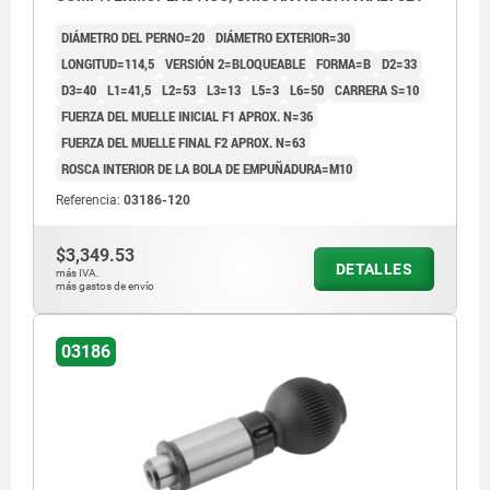
DIÁMETRO DEL PERNO=20
DIÁMETRO EXTERIOR=30
LONGITUD=114,5
VERSIÓN 2=BLOQUEABLE
FORMA=B
D2=33
D3=40
L1=41,5
L2=53
L3=13
L5=3
L6=50
CARRERA S=10
FUERZA DEL MUELLE INICIAL F1 APROX. N=36
FUERZA DEL MUELLE FINAL F2 APROX. N=63
ROSCA INTERIOR DE LA BOLA DE EMPUÑADURA=M10
Referencia:
03186-120
$3,349.53
DETALLES
más IVA.
más gastos de envío
03186