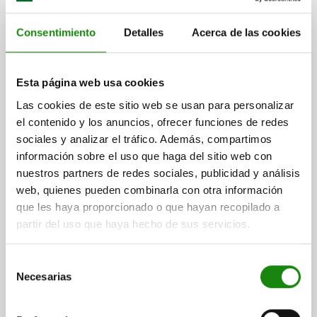
Consentimiento
Detalles
Acerca de las cookies
Esta página web usa cookies
Las cookies de este sitio web se usan para personalizar
PERNO BLOQUEO PRECISIÓN CON RANURA DE
BLOQUEO, FORMA:B ACERO, BLOQUEABLE,
el contenido y los anuncios, ofrecer funciones de redes
COMP:TERMOPLÁSTICO, GRIS ANTRACITA RAL7021
sociales y analizar el tráfico. Además, compartimos
información sobre el uso que haga del sitio web con
DIÁMETRO DEL PERNO=10
DIÁMETRO EXTERIOR=16
nuestros partners de redes sociales, publicidad y análisis
LONGITUD=79
VERSIÓN 2=BLOQUEABLE
FORMA=B
D2=19
web, quienes pueden combinarla con otra información
D3=25
L1=25
L2=36,5
L3=13
L5=2,5
L6=31
CARRERA S=10
que les haya proporcionado o que hayan recopilado a
FUERZA DEL MUELLE INICIAL F1 APROX. N=15
partir del uso que haya hecho de sus servicios.
FUERZA DEL MUELLE FINAL F2 APROX. N=30
ROSCA INTERIOR DE LA BOLA DE EMPUÑADURA=M6
Selección
Referencia:
03186-110
Necesarias
de
consentimiento
$2,284.90
DETALLES
más IVA.