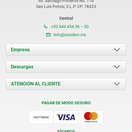
Av. Santiago Poniente No. 116
San Luis Potosí, S.L.P. CP: 78423
Central
+52 444 454 36 – 50
info@norelem.mx
Empresa
Acerca de nosotros
Descargas
Novedades
Documents
ATENCIÓN AL CLIENTE
Contacto
Condiciones de entrega
PAGAR DE MODO SEGURO
Certificación
SÍGANOS