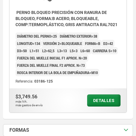
PERNO BLOQUEO PRECISIÓN CON RANURA DE
BLOQUEO, FORMA:B ACERO, BLOQUEABLE,
COMP:TERMOPLÁSTICO, GRIS ANTRACITA RAL7021
DIÁMETRO DEL PERNO=25
DIÁMETRO EXTERIOR=38
LONGITUD=134
VERSIÓN 2=BLOQUEABLE
FORMA=B
D2=42
D3=50
L1=51
L2=62,5
L3=13
L5=3
L6=60
CARRERA S=10
FUERZA DEL MUELLE INICIAL F1 APROX. N=20
FUERZA DEL MUELLE FINAL F2 APROX. N=73
ROSCA INTERIOR DE LA BOLA DE EMPUÑADURA=M10
Referencia:
03186-125
$3,749.56
DETALLES
más IVA.
más gastos de envío
FORMAS