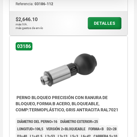
Referencia:
03186-112
$2,646.10
DETALLES
más IVA.
más gastos de envío
03186
PERNO BLOQUEO PRECISIÓN CON RANURA DE
BLOQUEO, FORMA:B ACERO, BLOQUEABLE,
COMP:TERMOPLÁSTICO, GRIS ANTRACITA RAL7021
DIÁMETRO DEL PERNO=16
DIÁMETRO EXTERIOR=25
LONGITUD=106,5
VERSIÓN 2=BLOQUEABLE
FORMA=B
D2=28
D3=40
L1=41,5
L2=53
L3=13
L5=3
L6=42
CARRERA S=10