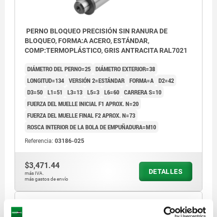
PERNO BLOQUEO PRECISIÓN SIN RANURA DE
BLOQUEO, FORMA:A ACERO, ESTÁNDAR,
COMP:TERMOPLÁSTICO, GRIS ANTRACITA RAL7021
DIÁMETRO DEL PERNO=25
DIÁMETRO EXTERIOR=38
LONGITUD=134
VERSIÓN 2=ESTÁNDAR
FORMA=A
D2=42
D3=50
L1=51
L3=13
L5=3
L6=60
CARRERA S=10
FUERZA DEL MUELLE INICIAL F1 APROX. N=20
FUERZA DEL MUELLE FINAL F2 APROX. N=73
ROSCA INTERIOR DE LA BOLA DE EMPUÑADURA=M10
Referencia:
03186-025
$3,471.44
DETALLES
más IVA.
más gastos de envío
03186