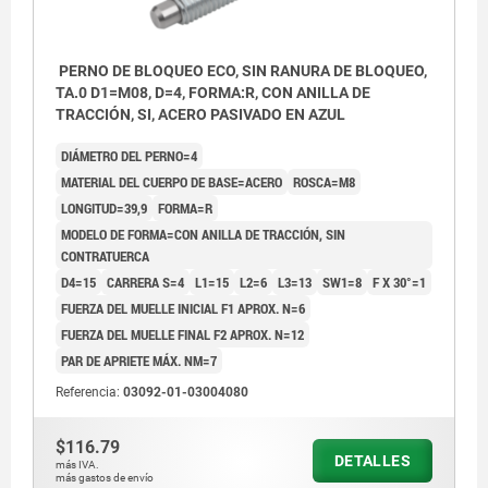
PERNO DE BLOQUEO ECO, SIN RANURA DE BLOQUEO,
TA.0 D1=M08, D=4, FORMA:R, CON ANILLA DE
TRACCIÓN, SI, ACERO PASIVADO EN AZUL
DIÁMETRO DEL PERNO=4
MATERIAL DEL CUERPO DE BASE=ACERO
ROSCA=M8
LONGITUD=39,9
FORMA=R
MODELO DE FORMA=CON ANILLA DE TRACCIÓN, SIN
CONTRATUERCA
D4=15
CARRERA S=4
L1=15
L2=6
L3=13
SW1=8
F X 30°=1
FUERZA DEL MUELLE INICIAL F1 APROX. N=6
FUERZA DEL MUELLE FINAL F2 APROX. N=12
PAR DE APRIETE MÁX. NM=7
Referencia:
03092-01-03004080
$116.79
DETALLES
más IVA.
más gastos de envío