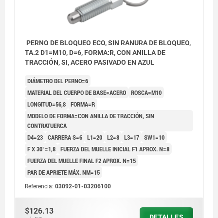
PERNO DE BLOQUEO ECO, SIN RANURA DE BLOQUEO,
TA.2 D1=M10, D=6, FORMA:R, CON ANILLA DE
TRACCIÓN, SI, ACERO PASIVADO EN AZUL
DIÁMETRO DEL PERNO=6
MATERIAL DEL CUERPO DE BASE=ACERO
ROSCA=M10
LONGITUD=56,8
FORMA=R
MODELO DE FORMA=CON ANILLA DE TRACCIÓN, SIN
CONTRATUERCA
D4=23
CARRERA S=6
L1=20
L2=8
L3=17
SW1=10
F X 30°=1,8
FUERZA DEL MUELLE INICIAL F1 APROX. N=8
FUERZA DEL MUELLE FINAL F2 APROX. N=15
PAR DE APRIETE MÁX. NM=15
Referencia:
03092-01-03206100
$126.13
DETALLES