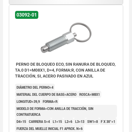
03092-01
PERNO DE BLOQUEO ECO, SIN RANURA DE BLOQUEO,
TA.0 D1=M08X1, D=4, FORMA:R, CON ANILLA DE
TRACCIÓN, SI, ACERO PASIVADO EN AZUL
DIÁMETRO DEL PERNO=4
MATERIAL DEL CUERPO DE BASE=ACERO
ROSCA=M8X1
LONGITUD=39,9
FORMA=R
MODELO DE FORMA=CON ANILLA DE TRACCIÓN, SIN
CONTRATUERCA
D4=15
CARRERA S=4
L1=15
L2=6
L3=13
SW1=8
F X 30°=1
FUERZA DEL MUELLE INICIAL F1 APROX. N=6