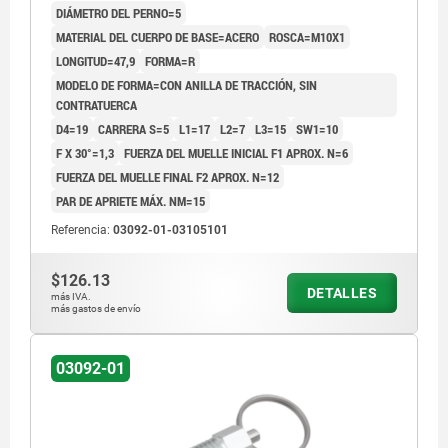
DIÁMETRO DEL PERNO=5
MATERIAL DEL CUERPO DE BASE=ACERO
ROSCA=M10X1
LONGITUD=47,9
FORMA=R
MODELO DE FORMA=CON ANILLA DE TRACCIÓN, SIN
CONTRATUERCA
D4=19
CARRERA S=5
L1=17
L2=7
L3=15
SW1=10
F X 30°=1,3
FUERZA DEL MUELLE INICIAL F1 APROX. N=6
FUERZA DEL MUELLE FINAL F2 APROX. N=12
PAR DE APRIETE MÁX. NM=15
Referencia:
03092-01-03105101
$126.13
DETALLES
más IVA.
más gastos de envío
03092-01