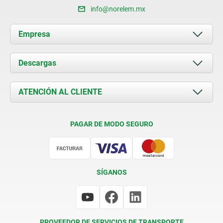
info@norelem.mx
Empresa
Acerca de nosotros
Descargas
Novedades
Documents
ATENCIÓN AL CLIENTE
Contacto
Condiciones de entrega
PAGAR DE MODO SEGURO
Certificación
SÍGANOS
PROVEEDOR DE SERVICIOS DE TRANSPORTE