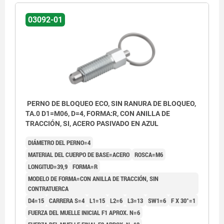
03092-01
PERNO DE BLOQUEO ECO, SIN RANURA DE BLOQUEO,
TA.0 D1=M06, D=4, FORMA:R, CON ANILLA DE
TRACCIÓN, SI, ACERO PASIVADO EN AZUL
DIÁMETRO DEL PERNO=4
MATERIAL DEL CUERPO DE BASE=ACERO
ROSCA=M6
LONGITUD=39,9
FORMA=R
MODELO DE FORMA=CON ANILLA DE TRACCIÓN, SIN
CONTRATUERCA
D4=15
CARRERA S=4
L1=15
L2=6
L3=13
SW1=6
F X 30°=1
FUERZA DEL MUELLE INICIAL F1 APROX. N=6
Forma R: Con anilla de tracción redonda, sin