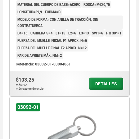
MATERIAL DEL CUERPO DE BASE=ACERO
ROSCA=M6X0,75
LONGITUD=39,9
FORMA=R
MODELO DE FORMA=CON ANILLA DE TRACCIÓN, SIN
CONTRATUERCA
D4=15
CARRERA S=4
L1=15
L2=6
L3=13
SW1=6
F X 30°=1
FUERZA DEL MUELLE INICIAL F1 APROX. N=6
FUERZA DEL MUELLE FINAL F2 APROX. N=12
PAR DE APRIETE MÁX. NM=2
Referencia:
03092-01-03004061
$103.25
DETALLES
más IVA.
más gastos de envío
03092-01