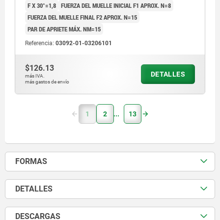
F X 30°=1,8
FUERZA DEL MUELLE INICIAL F1 APROX. N=8
FUERZA DEL MUELLE FINAL F2 APROX. N=15
PAR DE APRIETE MÁX. NM=15
Referencia:
03092-01-03206101
$126.13
DETALLES
más IVA.
más gastos de envío
1
2
13
FORMAS
DETALLES
DESCARGAS