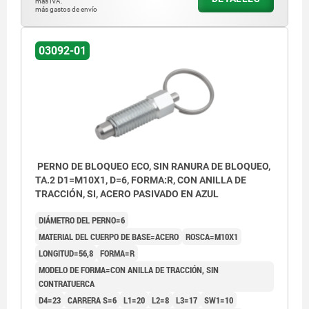
más IVA.
más gastos de envío
03092-01
PERNO DE BLOQUEO ECO, SIN RANURA DE BLOQUEO,
TA.2 D1=M10X1, D=6, FORMA:R, CON ANILLA DE
TRACCIÓN, SI, ACERO PASIVADO EN AZUL
DIÁMETRO DEL PERNO=6
MATERIAL DEL CUERPO DE BASE=ACERO
ROSCA=M10X1
LONGITUD=56,8
FORMA=R
MODELO DE FORMA=CON ANILLA DE TRACCIÓN, SIN
CONTRATUERCA
D4=23
CARRERA S=6
L1=20
L2=8
L3=17
SW1=10