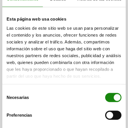
Esta página web usa cookies
PERNO DE BLOQUEO ECO, SIN RANURA DE BLOQUEO,
TA.1 D1=M08X1, D=5, FORMA:R, CON ANILLA DE
Las cookies de este sitio web se usan para personalizar
TRACCIÓN, SI, ACERO PASIVADO EN AZUL
el contenido y los anuncios, ofrecer funciones de redes
sociales y analizar el tráfico. Además, compartimos
DIÁMETRO DEL PERNO=5
información sobre el uso que haga del sitio web con
MATERIAL DEL CUERPO DE BASE=ACERO
ROSCA=M8X1
nuestros partners de redes sociales, publicidad y análisis
LONGITUD=47,9
FORMA=R
web, quienes pueden combinarla con otra información
MODELO DE FORMA=CON ANILLA DE TRACCIÓN, SIN
que les haya proporcionado o que hayan recopilado a
CONTRATUERCA
partir del uso que haya hecho de sus servicios.
D4=19
CARRERA S=5
L1=17
L2=7
L3=15
SW1=8
F X 30°=1,3
FUERZA DEL MUELLE INICIAL F1 APROX. N=6
FUERZA DEL MUELLE FINAL F2 APROX. N=12
Selección
Necesarias
PAR DE APRIETE MÁX. NM=7
de
consentimiento
Referencia:
03092-01-03105081
Preferencias
$116.79
DETALLES
más IVA.