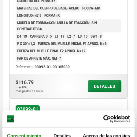
DIÁMETRO DEL PERNO=5
MATERIAL DEL CUERPO DE BASE=ACERO
ROSCA=M8
LONGITUD=47,9
FORMA=R
MODELO DE FORMA=CON ANILLA DE TRACCIÓN, SIN
CONTRATUERCA
D4=19
CARRERA S=5
L1=17
L2=7
L3=15
SW1=8
F X 30°=1,3
FUERZA DEL MUELLE INICIAL F1 APROX. N=6
FUERZA DEL MUELLE FINAL F2 APROX. N=12
PAR DE APRIETE MÁX. NM=7
Referencia:
03092-01-03105080
$116.79
DETALLES
más IVA.
más gastos de envío
03092-01
Consentimiento
Detalles
Acerca de las cookies