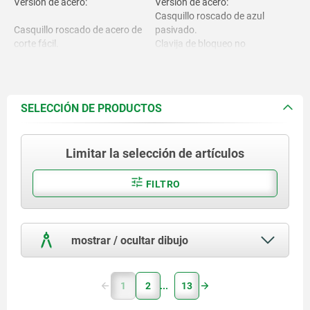
Versión de acero:
Versión de acero:
Casquillo roscado de azul
Casquillo roscado de acero de
pasivado.
corte fácil.
Clavija de bloqueo no
endurecida, de acabado natural.
Clavija de bloqueo 1.4305.
Versión de acero inoxidable:
Casquillo roscado de acabado
SELECCIÓN DE PRODUCTOS
natural.
Versión de acero inoxidable:
Clavija de bloqueo no
endurecida, de acabado natural.
Limitar la selección de artículos
Casquillo roscado 1.4305.
Ojo de llave con acabado
Clavija de bloqueo 1.4305.
natural.
FILTRO
Ojo de llave de acero inoxidable
mostrar / ocultar dibujo
1.4310.
1
2
13