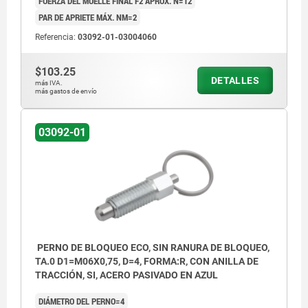
FUERZA DEL MUELLE FINAL F2 APROX. N=12
contratuerca
PAR DE APRIETE MÁX. NM=2
Forma S: Con anilla de tracción redonda,
Referencia:
03092-01-03004060
con contratuerca
$103.25
DETALLES
Forma RO: Con anilla de tracción ovalada,
más IVA.
más gastos de envío
sin contratuerca
Forma SO: Con anilla de tracción ovalada,
03092-01
con contratuerca
PERNO DE BLOQUEO ECO, SIN RANURA DE BLOQUEO,
TA.0 D1=M06X0,75, D=4, FORMA:R, CON ANILLA DE
TRACCIÓN, SI, ACERO PASIVADO EN AZUL
DIÁMETRO DEL PERNO=4