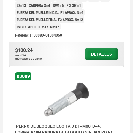
L3=13
CARRERA S=4
SW1=6
F X 30°=1
FUERZA DEL MUELLE INICIAL F1 APROX. N=6
FUERZA DEL MUELLE FINAL F2 APROX. N=12
PAR DE APRIETE MÁX. NM=2
Referencia:
03089-01004060
$100.24
DETALLES
más IVA.
más gastos de envío
03089
PERNO DE BLOQUEO ECO TA.0 D1=M08, D=4,
FORMA:A SIN RANURA DE BLOQUEO SIN, ACERO NO