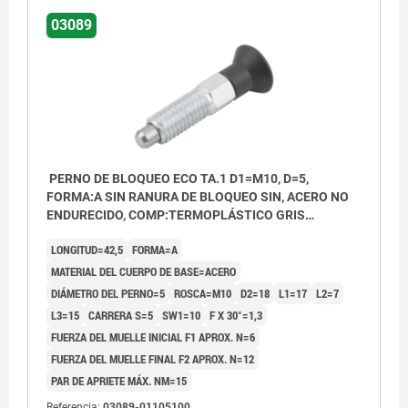
03089
PERNO DE BLOQUEO ECO TA.1 D1=M10, D=5,
FORMA:A SIN RANURA DE BLOQUEO SIN, ACERO NO
ENDURECIDO, COMP:TERMOPLÁSTICO GRIS
ANTRACITA RAL7021
LONGITUD=42,5
FORMA=A
MATERIAL DEL CUERPO DE BASE=ACERO
DIÁMETRO DEL PERNO=5
ROSCA=M10
D2=18
L1=17
L2=7
L3=15
CARRERA S=5
SW1=10
F X 30°=1,3
FUERZA DEL MUELLE INICIAL F1 APROX. N=6
FUERZA DEL MUELLE FINAL F2 APROX. N=12
PAR DE APRIETE MÁX. NM=15
Referencia:
03089-01105100