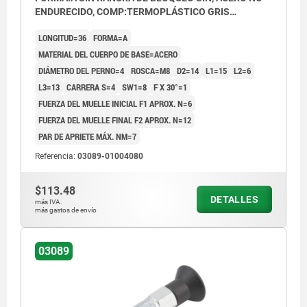
ENDURECIDO, COMP:TERMOPLÁSTICO GRIS
ANTRACITA RAL7021
LONGITUD=36
FORMA=A
MATERIAL DEL CUERPO DE BASE=ACERO
DIÁMETRO DEL PERNO=4
ROSCA=M8
D2=14
L1=15
L2=6
L3=13
CARRERA S=4
SW1=8
F X 30°=1
FUERZA DEL MUELLE INICIAL F1 APROX. N=6
FUERZA DEL MUELLE FINAL F2 APROX. N=12
PAR DE APRIETE MÁX. NM=7
Referencia:
03089-01004080
$113.48
DETALLES
más IVA.
más gastos de envío
03089