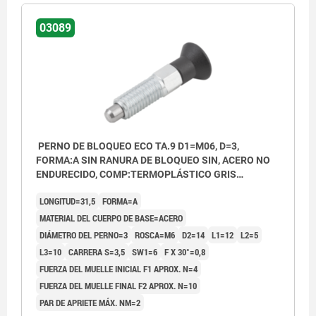
03089
PERNO DE BLOQUEO ECO TA.9 D1=M06, D=3,
FORMA:A SIN RANURA DE BLOQUEO SIN, ACERO NO
ENDURECIDO, COMP:TERMOPLÁSTICO GRIS
ANTRACITA RAL7021
LONGITUD=31,5
FORMA=A
MATERIAL DEL CUERPO DE BASE=ACERO
DIÁMETRO DEL PERNO=3
ROSCA=M6
D2=14
L1=12
L2=5
L3=10
CARRERA S=3,5
SW1=6
F X 30°=0,8
FUERZA DEL MUELLE INICIAL F1 APROX. N=4
FUERZA DEL MUELLE FINAL F2 APROX. N=10
PAR DE APRIETE MÁX. NM=2
Forma A: sin ranura de bloqueo, sin