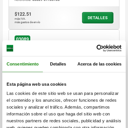
$122.51
DETALLES
más IVA.
más gastos de envío
03089
Consentimiento
Detalles
Acerca de las cookies
Esta página web usa cookies
PERNO DE BLOQUEO ECO TA.2 D1=M10, D=6,
FORMA:A SIN RANURA DE BLOQUEO SIN, ACERO NO
Las cookies de este sitio web se usan para personalizar
ENDURECIDO, COMP:TERMOPLÁSTICO GRIS
el contenido y los anuncios, ofrecer funciones de redes
ANTRACITA RAL7021
sociales y analizar el tráfico. Además, compartimos
LONGITUD=47,5
FORMA=A
información sobre el uso que haga del sitio web con
MATERIAL DEL CUERPO DE BASE=ACERO
nuestros partners de redes sociales, publicidad y análisis
DIÁMETRO DEL PERNO=6
ROSCA=M10
D2=18
L1=20
L2=8
web, quienes pueden combinarla con otra información