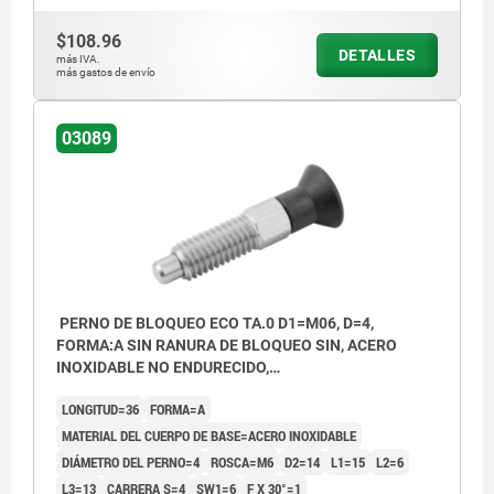
$108.96
DETALLES
más IVA.
más gastos de envío
03089
PERNO DE BLOQUEO ECO TA.0 D1=M06, D=4,
FORMA:A SIN RANURA DE BLOQUEO SIN, ACERO
INOXIDABLE NO ENDURECIDO,
COMP:TERMOPLÁSTICO GRIS ANTRACITA RAL7021
LONGITUD=36
FORMA=A
MATERIAL DEL CUERPO DE BASE=ACERO INOXIDABLE
DIÁMETRO DEL PERNO=4
ROSCA=M6
D2=14
L1=15
L2=6
L3=13
CARRERA S=4
SW1=6
F X 30°=1