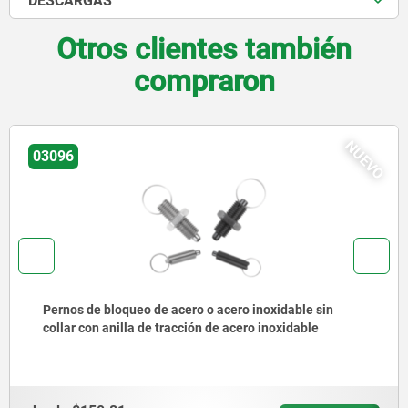
DESCARGAS
Otros clientes también
compraron
NUEVO
03092
sin
Pernos de bloqueo de acero o acero inoxidabl
e
corta, con vástago roscado