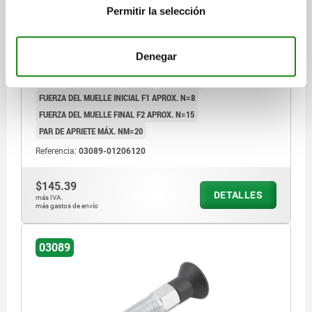
ENDURECIDO, COMP:TERMOPLÁSTICO GRIS
Permitir la selección
ANTRACITA RAL7021
LONGITUD=51,7
FORMA=A
MATERIAL DEL CUERPO DE BASE=ACERO
Denegar
DIÁMETRO DEL PERNO=6
ROSCA=M12
D2=25
L1=20
L2=8
L3=17
CARRERA S=6
SW1=12
F X 30°=1,8
FUERZA DEL MUELLE INICIAL F1 APROX. N=8
FUERZA DEL MUELLE FINAL F2 APROX. N=15
PAR DE APRIETE MÁX. NM=20
Referencia:
03089-01206120
$145.39
DETALLES
más IVA.
más gastos de envío
03089