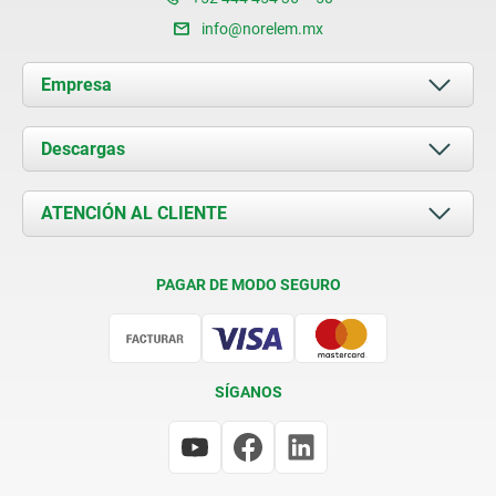
info@norelem.mx
Empresa
Acerca de nosotros
Descargas
Novedades
Documents
ATENCIÓN AL CLIENTE
Contacto
Condiciones de entrega
PAGAR DE MODO SEGURO
Certificación
SÍGANOS