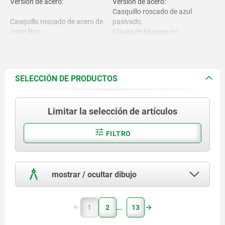
Versión de acero:
Versión de acero:
Casquillo roscado de azul
Casquillo roscado de acero de
pasivado.
corte libre.
Clavija de bloqueo no
endurecida, de acabado natural.
Clavija de bloqueo 1.4305.
Versión de acero inoxidable:
Casquillo roscado de acabado
SELECCIÓN DE PRODUCTOS
natural.
Versión de acero inoxidable:
Clavija de bloqueo no
endurecida, de acabado natural.
Limitar la selección de artículos
Casquillo roscado y clavija de
bloqueo 1.4305.
Botón de maniobra gris
negruzco RAL7021.
FILTRO
Botón de maniobra
termoplástico.
mostrar / ocultar dibujo
1
2
13