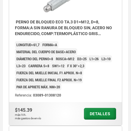
PERNO DE BLOQUEO ECO TA.3 D1=M12, D=8,
FORMA:A SIN RANURA DE BLOQUEO SIN, ACERO NO
ENDURECIDO, COMP:TERMOPLÁSTICO GRIS
ANTRACITA RAL7021
LONGITUD=61,7
FORMA=A
MATERIAL DEL CUERPO DE BASE=ACERO
DIÁMETRO DEL PERNO=8
ROSCA=M12
D2=25
L1=26
L2=10
L3=23
CARRERA S=8
SW1=12
F X 30°=2,3
FUERZA DEL MUELLE INICIAL F1 APROX. N=8
FUERZA DEL MUELLE FINAL F2 APROX. N=19
PAR DE APRIETE MÁX. NM=20
Referencia:
03089-01308120
$145.39
DETALLES
más IVA.
más gastos de envío