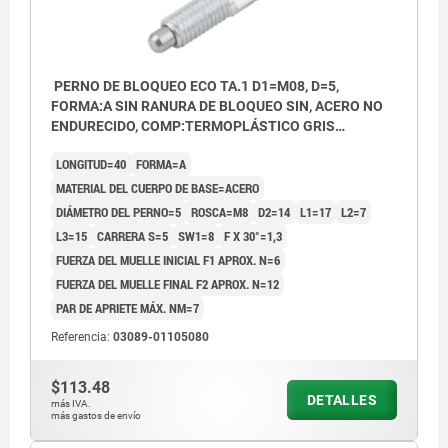
PERNO DE BLOQUEO ECO TA.1 D1=M08, D=5,
FORMA:A SIN RANURA DE BLOQUEO SIN, ACERO NO
ENDURECIDO, COMP:TERMOPLÁSTICO GRIS
ANTRACITA RAL7021
LONGITUD=40
FORMA=A
MATERIAL DEL CUERPO DE BASE=ACERO
DIÁMETRO DEL PERNO=5
ROSCA=M8
D2=14
L1=17
L2=7
L3=15
CARRERA S=5
SW1=8
F X 30°=1,3
FUERZA DEL MUELLE INICIAL F1 APROX. N=6
FUERZA DEL MUELLE FINAL F2 APROX. N=12
PAR DE APRIETE MÁX. NM=7
Referencia:
03089-01105080
$113.48
DETALLES
más IVA.
más gastos de envío