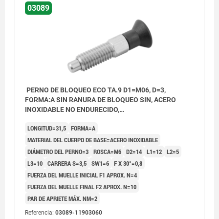
03089
PERNO DE BLOQUEO ECO TA.9 D1=M06, D=3,
FORMA:A SIN RANURA DE BLOQUEO SIN, ACERO
INOXIDABLE NO ENDURECIDO,
COMP:TERMOPLÁSTICO GRIS ANTRACITA RAL7021
LONGITUD=31,5
FORMA=A
MATERIAL DEL CUERPO DE BASE=ACERO INOXIDABLE
DIÁMETRO DEL PERNO=3
ROSCA=M6
D2=14
L1=12
L2=5
L3=10
CARRERA S=3,5
SW1=6
F X 30°=0,8
FUERZA DEL MUELLE INICIAL F1 APROX. N=4
FUERZA DEL MUELLE FINAL F2 APROX. N=10
PAR DE APRIETE MÁX. NM=2
Referencia:
03089-11903060