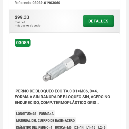
Referencia:
03089-01903060
contratuerca
Forma B: sin ranura de bloqueo, con
$99.33
DETALLES
más IVA.
contratuerca
más gastos de envío
Forma C: con ranura de bloqueo, sin
03089
contratuerca
Forma D: con ranura de bloqueo, con
contratuerca
PERNO DE BLOQUEO ECO TA.0 D1=M06, D=4,
FORMA:A SIN RANURA DE BLOQUEO SIN, ACERO NO
ENDURECIDO, COMP:TERMOPLÁSTICO GRIS
ANTRACITA RAL7021
LONGITUD=36
FORMA=A
MATERIAL DEL CUERPO DE BASE=ACERO
DIÁMETRO DEL PERNO=4
ROSCA=M6
D2=14
L1=15
L2=6