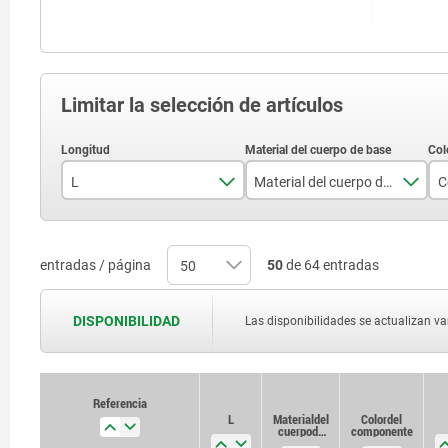
Limitar la selección de artículos
L
Material del cuerpo de base
C
26,5
acero
27,5
acero inoxidable
entradas / página
50
de 64 entradas
32
DISPONIBILIDAD
Las disponibilidades se actualizan var
33
39
Referencia
Referencia
L
L
Material del
Material del
Color del
Color del
41
cuerpo de
cuerpo de
componente
componente
base
base