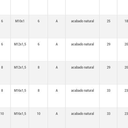
6
M10x1
6
A
acabado natural
25
18
6
M12x1,5
6
A
acabado natural
29
20
8
M12x1,5
8
A
acabado natural
29
20
8
M16x1,5
8
A
acabado natural
33
23
10
M16x1,5
10
A
acabado natural
33
23