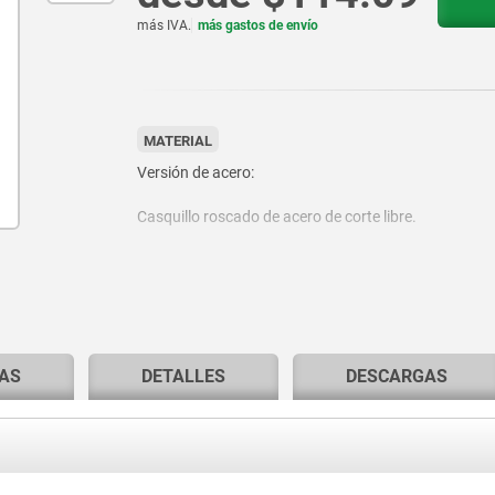
más IVA.
más gastos de envío
MATERIAL
Versión de acero:
Casquillo roscado de acero de corte libre.
Clavija de bloqueo 1.4305.
Versión de acero inoxidable:
AS
DETALLES
DESCARGAS
Casquillo roscado y clavija de bloqueo 1.4305.
Botón de maniobra termoplástico.