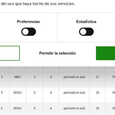
r del uso que haya hecho de sus servicios.
8
M16x1,5
8
A
pasivado en azul
33
23
Preferencias
Estadística
10
M16x1,5
10
A
pasivado en azul
33
23
Permitir la selección
4
M8x1
4
A
pasivado en azul
21
15
5
M8x1
5
A
pasivado en azul
21
15
5
M10x1
5
A
pasivado en azul
25
18
6
M10x1
6
A
pasivado en azul
25
18