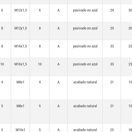
6
M12x1,5
6
A
pasivado en azul
29
20
8
M12x1,5
8
A
pasivado en azul
29
20
8
M16x1,5
8
A
pasivado en azul
33
23
10
M16x1,5
10
A
pasivado en azul
33
23
4
M8x1
4
A
acabado natural
21
15
5
M8x1
5
A
acabado natural
21
15
5
M10x1
5
A
acabado natural
25
18