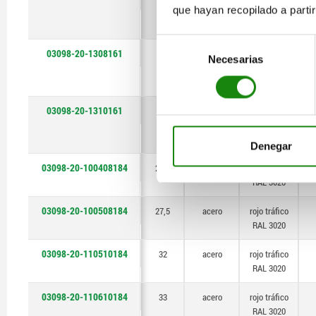
que hayan recopilado a parti
antracita
RAL 7021
Selección
03098-20-1308161
46
acero
gris
Necesarias
de
antracita
consentimiento
RAL 7021
03098-20-1310161
48
acero
gris
antracita
RAL 7021
Denegar
03098-20-100408184
26,5
acero
rojo tráfico
RAL 3020
03098-20-100508184
27,5
acero
rojo tráfico
RAL 3020
03098-20-110510184
32
acero
rojo tráfico
RAL 3020
03098-20-110610184
33
acero
rojo tráfico
RAL 3020