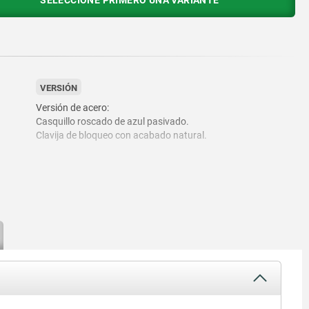
SELECCIONE PRIMERO UNA VARIANTE
VERSIÓN
Versión de acero:
Casquillo roscado de azul pasivado.
Clavija de bloqueo con acabado natural.
Versión de acero inoxidable:
Casquillo roscado y perno de retención de acabado natural.
Botón de maniobra gris negruzco RAL 7021 o rojo tráfico
RAL 3020.