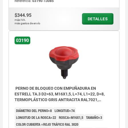
Referencia:
03190-13085
$344.95
DETALLES
más IVA.
más gastos de envío
03190
PERNO DE BLOQUEO CON EMPUÑADURA EN
ESTRELL TA.3 D2=63, M16X1,5, L=74, L1=22, D=8,
TERMOPLÁSTICO GRIS ANTRACITA RAL7021,
COMP:ACERO ENDURECIDA, PULIDA Y BRUÑ,
DIÁMETRO DEL PERNO=8
LONGITUD=74
CUBIERTA:ROJO RAL3020
LONGITUD DE LA ROSCA=22
ROSCA=M16X1,5
TAMAÑO=3
COLOR CUBIERTA =ROJO TRÁFICO RAL 3020