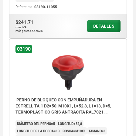
Referencia:
03190-11055
$241.71
DETALLES
más IVA.
más gastos de envío
03190
PERNO DE BLOQUEO CON EMPUÑADURA EN
ESTRELL TA.1 D2=50, M10X1, L=52,8, L1=13, D=5,
TERMOPLÁSTICO GRIS ANTRACITA RAL7021,
COMP:ACERO ENDURECIDA, PULIDA Y BRUÑ,
DIÁMETRO DEL PERNO=5
LONGITUD=52,8
CUBIERTA:ROJO RAL3020
LONGITUD DE LA ROSCA=13
ROSCA=M10X1
TAMAÑO=1