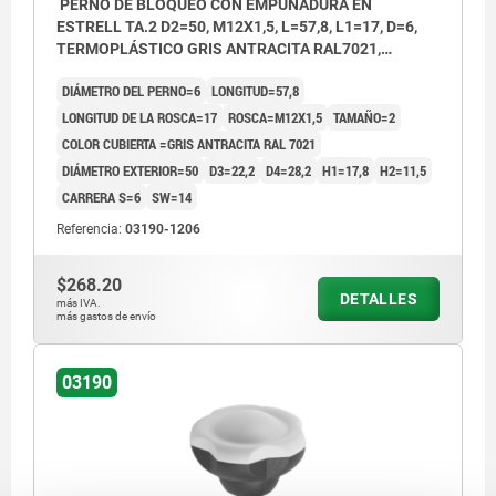
PERNO DE BLOQUEO CON EMPUÑADURA EN
ESTRELL TA.2 D2=50, M12X1,5, L=57,8, L1=17, D=6,
TERMOPLÁSTICO GRIS ANTRACITA RAL7021,
COMP:ACERO ENDURECIDA, PULIDA Y BRUÑ,
DIÁMETRO DEL PERNO=6
LONGITUD=57,8
CUBIERTA:GRIS ATR. RAL7021
LONGITUD DE LA ROSCA=17
ROSCA=M12X1,5
TAMAÑO=2
COLOR CUBIERTA =GRIS ANTRACITA RAL 7021
DIÁMETRO EXTERIOR=50
D3=22,2
D4=28,2
H1=17,8
H2=11,5
CARRERA S=6
SW=14
Referencia:
03190-1206
$268.20
DETALLES
más IVA.
más gastos de envío
03190