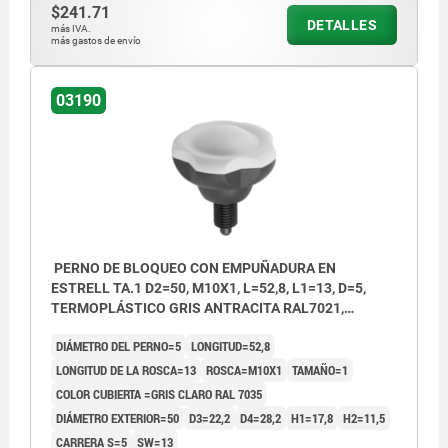
$241.71
DETALLES
más IVA.
más gastos de envío
03190
PERNO DE BLOQUEO CON EMPUÑADURA EN
ESTRELL TA.1 D2=50, M10X1, L=52,8, L1=13, D=5,
TERMOPLÁSTICO GRIS ANTRACITA RAL7021,
COMP:ACERO ENDURECIDA, PULIDA Y BRUÑ,
DIÁMETRO DEL PERNO=5
LONGITUD=52,8
CUBIERTA:GRIS RAL7035
LONGITUD DE LA ROSCA=13
ROSCA=M10X1
TAMAÑO=1
COLOR CUBIERTA =GRIS CLARO RAL 7035
DIÁMETRO EXTERIOR=50
D3=22,2
D4=28,2
H1=17,8
H2=11,5
CARRERA S=5
SW=13