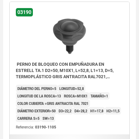
03190
PERNO DE BLOQUEO CON EMPUÑADURA EN
ESTRELL TA.1 D2=50, M10X1, L=52,8, L1=13, D=5,
TERMOPLÁSTICO GRIS ANTRACITA RAL7021,
COMP:ACERO ENDURECIDA, PULIDA Y BRUÑ,
DIÁMETRO DEL PERNO=5
LONGITUD=52,8
CUBIERTA:GRIS ATR. RAL7021
LONGITUD DE LA ROSCA=13
ROSCA=M10X1
TAMAÑO=1
COLOR CUBIERTA =GRIS ANTRACITA RAL 7021
DIÁMETRO EXTERIOR=50
D3=22,2
D4=28,2
H1=17,8
H2=11,5
CARRERA S=5
SW=13
Referencia:
03190-1105