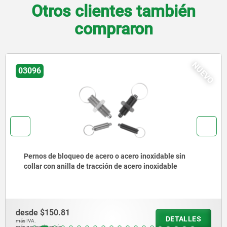
Otros clientes también
compraron
NUEVO
03092
Pernos de bloqueo de acero o acero inoxidable, versión
corta, con vástago roscado
desde
$204.99
DETALLES
más IVA.
más gastos de envío