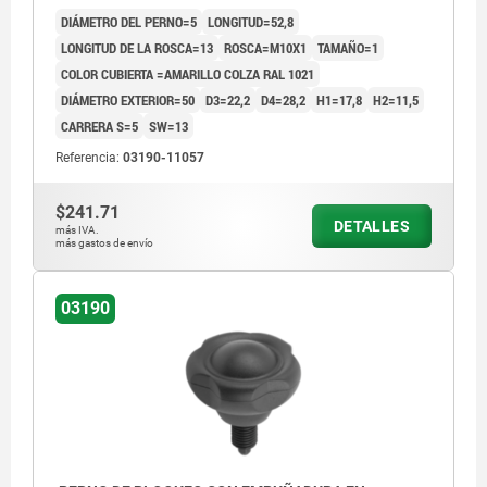
COMP:ACERO ENDURECIDA, PULIDA Y BRUÑ,
DIÁMETRO DEL PERNO=5
LONGITUD=52,8
CUBIERTA:AMARILLO RAL1021
LONGITUD DE LA ROSCA=13
ROSCA=M10X1
TAMAÑO=1
COLOR CUBIERTA =AMARILLO COLZA RAL 1021
DIÁMETRO EXTERIOR=50
D3=22,2
D4=28,2
H1=17,8
H2=11,5
CARRERA S=5
SW=13
Referencia:
03190-11057
$241.71
DETALLES
más IVA.
más gastos de envío
03190