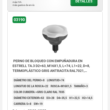
DETALLES
más IVA.
más gastos de envío
03190
PERNO DE BLOQUEO CON EMPUÑADURA EN
ESTRELL TA.3 D2=63, M16X1,5, L=74, L1=22, D=8,
TERMOPLÁSTICO GRIS ANTRACITA RAL7021,
COMP:ACERO ENDURECIDA, PULIDA Y BRUÑ,
DIÁMETRO DEL PERNO=8
LONGITUD=74
CUBIERTA:GRIS RAL7035
LONGITUD DE LA ROSCA=22
ROSCA=M16X1,5
TAMAÑO=3
COLOR CUBIERTA =GRIS CLARO RAL 7035
DIÁMETRO EXTERIOR=63
D3=28
D4=35,5
H1=22,5
H2=14,5
CARRERA S=8
SW=19