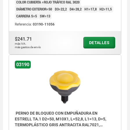
COLOR CUBIERTA =ROJO TRÁFICO RAL 3020
DIÁMETRO EXTERIOR=50
D3=22,2
D4=28,2
H1=17,8
H2=11,5
CARRERA S=5
SW=13
Referencia:
03190-11056
$241.71
DETALLES
más IVA.
más gastos de envío
03190
PERNO DE BLOQUEO CON EMPUÑADURA EN
ESTRELL TA.1 D2=50, M10X1, L=52,8, L1=13, D=5,
TERMOPLÁSTICO GRIS ANTRACITA RAL7021,