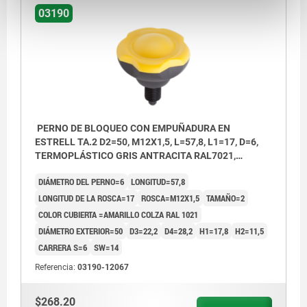
03190
PERNO DE BLOQUEO CON EMPUÑADURA EN
ESTRELL TA.2 D2=50, M12X1,5, L=57,8, L1=17, D=6,
TERMOPLÁSTICO GRIS ANTRACITA RAL7021,
COMP:ACERO ENDURECIDA, PULIDA Y BRUÑ,
DIÁMETRO DEL PERNO=6
LONGITUD=57,8
CUBIERTA:AMARILLO RAL1021
LONGITUD DE LA ROSCA=17
ROSCA=M12X1,5
TAMAÑO=2
COLOR CUBIERTA =AMARILLO COLZA RAL 1021
DIÁMETRO EXTERIOR=50
D3=22,2
D4=28,2
H1=17,8
H2=11,5
CARRERA S=6
SW=14
Referencia:
03190-12067
$268.20