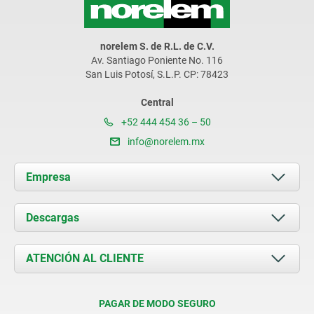
norelem S. de R.L. de C.V.
Av. Santiago Poniente No. 116
San Luis Potosí, S.L.P. CP: 78423
Central
+52 444 454 36 – 50
info@norelem.mx
Empresa
Acerca de nosotros
Descargas
Novedades
Documents
ATENCIÓN AL CLIENTE
Contacto
Condiciones de entrega
PAGAR DE MODO SEGURO