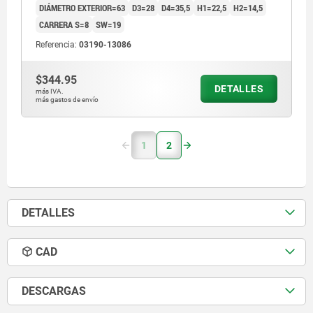
DIÁMETRO EXTERIOR=63
D3=28
D4=35,5
H1=22,5
H2=14,5
CARRERA S=8
SW=19
Referencia:
03190-13086
$344.95
DETALLES
más IVA.
más gastos de envío
1
2
DETALLES
CAD
DESCARGAS