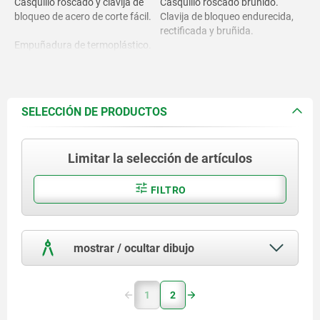
Casquillo roscado y clavija de
Casquillo roscado bruñido.
bloqueo de acero de corte fácil.
Clavija de bloqueo endurecida,
rectificada y bruñida.
Empuñadura de termoplástico.
Empuñadura gris negruzco
RAL7021.
SELECCIÓN DE PRODUCTOS
Limitar la selección de artículos
FILTRO
mostrar / ocultar dibujo
1
2