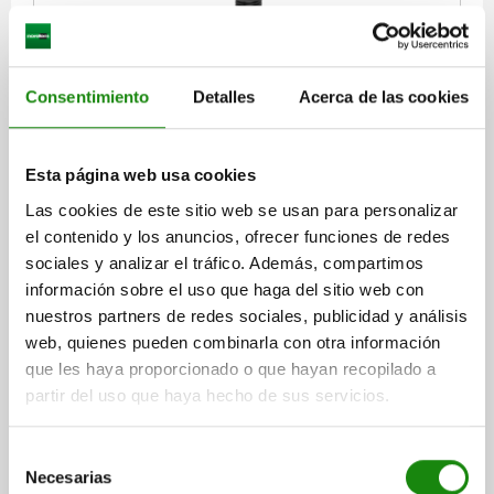
PERNO DE BLOQUEO CON EMPUÑADURA EN
ESTRELL TA.2 D2=50, M12X1,5, L=57,8, L1=17, D=6,
Consentimiento
Detalles
Acerca de las cookies
TERMOPLÁSTICO GRIS ANTRACITA RAL7021,
COMP:ACERO ENDURECIDA, PULIDA Y BRUÑ,
DIÁMETRO DEL PERNO=6
LONGITUD=57,8
CUBIERTA:GRIS RAL7035
Esta página web usa cookies
LONGITUD DE LA ROSCA=17
ROSCA=M12X1,5
TAMAÑO=2
COLOR CUBIERTA =GRIS CLARO RAL 7035
Las cookies de este sitio web se usan para personalizar
DIÁMETRO EXTERIOR=50
D3=22,2
D4=28,2
H1=17,8
H2=11,5
el contenido y los anuncios, ofrecer funciones de redes
CARRERA S=6
SW=14
sociales y analizar el tráfico. Además, compartimos
información sobre el uso que haga del sitio web con
Referencia:
03190-12065
nuestros partners de redes sociales, publicidad y análisis
web, quienes pueden combinarla con otra información
$268.20
DETALLES
que les haya proporcionado o que hayan recopilado a
más IVA.
más gastos de envío
partir del uso que haya hecho de sus servicios.
03190
Selección
Necesarias
de