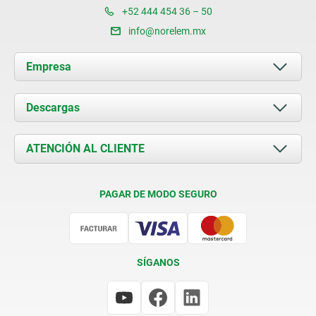
+52 444 454 36 – 50
info@norelem.mx
Empresa
Acerca de nosotros
Descargas
Novedades
Documents
ATENCIÓN AL CLIENTE
Contacto
Condiciones de entrega
PAGAR DE MODO SEGURO
Certificación
SÍGANOS