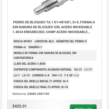
PERNO DE BLOQUEO TA.1 D1=M10X1, D=5, FORMA:A
SIN RANURA DE BLOQUEO SIN, ACERO INOXIDABLE
1.4034 ENDURECIDO, COMP:ACERO INOXIDABLE
1.4305 ACABADO NATURAL
ROSCA=M10X1
LONGITUD=46,5
DIÁMETRO DEL PERNO=5
FORMA=A
TAMAÑO=1
MODELO DE FORMA=SIN RANURA DE BLOQUEO, SIN
CONTRATUERCA
LLAVE DEL ACERO=1.4034
SUPERFICIE COMPONENTE=ACABADO NATURAL
D2=21
L1=17
L2=7
L3=15
CARRERA S=8
SW1=13
F X 30°=1,3
FUERZA DEL MUELLE INICIAL F1 APROX. N=5
FUERZA DEL MUELLE FINAL F2 APROX. N=16
Referencia:
03089-2001105
$425.01