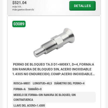
$521.04
DETALLES
más IVA.
más gastos de envío
03089
PERNO DE BLOQUEO TA.0 D1=M08X1, D=4, FORMA:A
SIN RANURA DE BLOQUEO SIN, ACERO INOXIDABLE
1.4305 NO ENDURECIDO, COMP:ACERO INOXIDABLE
1.4305 ACABADO NATURAL
ROSCA=M8X1
LONGITUD=40,5
DIÁMETRO DEL PERNO=4
FORMA=A
TAMAÑO=0
MODELO DE FORMA=SIN RANURA DE BLOQUEO, SIN
CONTRATUERCA
LLAVE DEL ACERO=1.4305