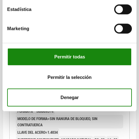
$835.28
DETALLES
más IVA.
Estadística
más gastos de envío
03089
Marketing
Permitir todas
Permitir la selección
PERNO DE BLOQUEO TA.4 D1=M20X1,5, D=12,
FORMA:A SIN RANURA DE BLOQUEO SIN, ACERO
INOXIDABLE 1.4034 ENDURECIDO, COMP:ACERO
Denegar
INOXIDABLE 1.4305 ACABADO NATURAL
ROSCA=M20X1,5
LONGITUD=84
DIÁMETRO DEL PERNO=12
FORMA=A
TAMAÑO=4
MODELO DE FORMA=SIN RANURA DE BLOQUEO, SIN
CONTRATUERCA
LLAVE DEL ACERO=1.4034