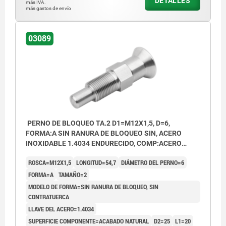
DETALLES
más IVA.
más gastos de envío
03089
PERNO DE BLOQUEO TA.2 D1=M12X1,5, D=6,
FORMA:A SIN RANURA DE BLOQUEO SIN, ACERO
INOXIDABLE 1.4034 ENDURECIDO, COMP:ACERO
INOXIDABLE 1.4305 ACABADO NATURAL
ROSCA=M12X1,5
LONGITUD=54,7
DIÁMETRO DEL PERNO=6
FORMA=A
TAMAÑO=2
MODELO DE FORMA=SIN RANURA DE BLOQUEO, SIN
CONTRATUERCA
LLAVE DEL ACERO=1.4034
SUPERFICIE COMPONENTE=ACABADO NATURAL
D2=25
L1=20