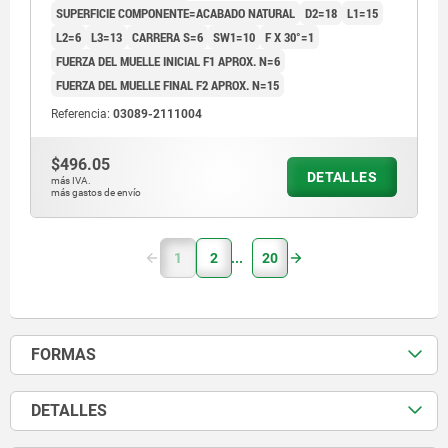
SUPERFICIE COMPONENTE=ACABADO NATURAL
D2=18
L1=15
L2=6
L3=13
CARRERA S=6
SW1=10
F X 30°=1
FUERZA DEL MUELLE INICIAL F1 APROX. N=6
FUERZA DEL MUELLE FINAL F2 APROX. N=15
Referencia:
03089-2111004
$496.05
DETALLES
más IVA.
más gastos de envío
1
2
20
FORMAS
DETALLES