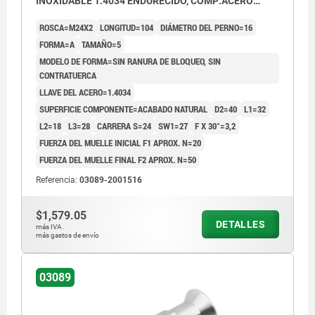
INOXIDABLE 1.4034 ENDURECIDO, COMP:ACERO
INOXIDABLE 1.4305 ACABADO NATURAL
ROSCA=M24X2
LONGITUD=104
DIÁMETRO DEL PERNO=16
FORMA=A
TAMAÑO=5
MODELO DE FORMA=SIN RANURA DE BLOQUEO, SIN
CONTRATUERCA
LLAVE DEL ACERO=1.4034
SUPERFICIE COMPONENTE=ACABADO NATURAL
D2=40
L1=32
L2=18
L3=28
CARRERA S=24
SW1=27
F X 30°=3,2
FUERZA DEL MUELLE INICIAL F1 APROX. N=20
FUERZA DEL MUELLE FINAL F2 APROX. N=50
Referencia:
03089-2001516
$1,579.05
DETALLES
más IVA.
más gastos de envío
03089