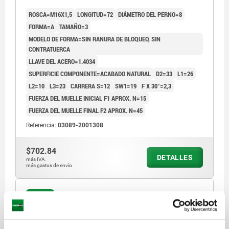
INOXIDABLE 1.4305 ACABADO NATURAL
ROSCA=M16X1,5
LONGITUD=72
DIÁMETRO DEL PERNO=8
FORMA=A
TAMAÑO=3
MODELO DE FORMA=SIN RANURA DE BLOQUEO, SIN
CONTRATUERCA
LLAVE DEL ACERO=1.4034
SUPERFICIE COMPONENTE=ACABADO NATURAL
D2=33
L1=26
L2=10
L3=23
CARRERA S=12
SW1=19
F X 30°=2,3
FUERZA DEL MUELLE INICIAL F1 APROX. N=15
FUERZA DEL MUELLE FINAL F2 APROX. N=45
Referencia:
03089-2001308
$702.84
DETALLES
más IVA.
más gastos de envío
03089