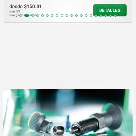
desde
$204.99
DETALLES
más IVA.
más gastos de envío