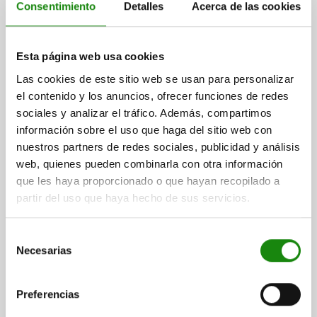
Consentimiento
Detalles
Acerca de las cookies
Esta página web usa cookies
PERNO DE BLOQUEO TA.4 D1=M20X1,5, D=10,
Las cookies de este sitio web se usan para personalizar
FORMA:A SIN RANURA DE BLOQUEO SIN, ACERO
el contenido y los anuncios, ofrecer funciones de redes
INOXIDABLE 1.4034 ENDURECIDO, COMP:ACERO
sociales y analizar el tráfico. Además, compartimos
INOXIDABLE 1.4305 ACABADO NATURAL
ROSCA=M20X1,5
LONGITUD=79
DIÁMETRO DEL PERNO=10
información sobre el uso que haga del sitio web con
FORMA=A
TAMAÑO=4
nuestros partners de redes sociales, publicidad y análisis
MODELO DE FORMA=SIN RANURA DE BLOQUEO, SIN
web, quienes pueden combinarla con otra información
CONTRATUERCA
que les haya proporcionado o que hayan recopilado a
LLAVE DEL ACERO=1.4034
partir del uso que haya hecho de sus servicios.
SUPERFICIE COMPONENTE=ACABADO NATURAL
D2=33
L1=28
L2=12
L3=25
CARRERA S=15
SW1=22
F X 30°=2,8
Selección
FUERZA DEL MUELLE INICIAL F1 APROX. N=15
Necesarias
de
FUERZA DEL MUELLE FINAL F2 APROX. N=43
consentimiento
Referencia:
03089-2001410
Preferencias