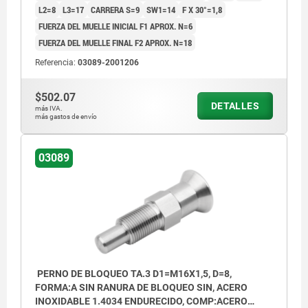
L2=8
L3=17
CARRERA S=9
SW1=14
F X 30°=1,8
FUERZA DEL MUELLE INICIAL F1 APROX. N=6
FUERZA DEL MUELLE FINAL F2 APROX. N=18
Referencia:
03089-2001206
$502.07
DETALLES
más IVA.
más gastos de envío
03089
PERNO DE BLOQUEO TA.3 D1=M16X1,5, D=8,
FORMA:A SIN RANURA DE BLOQUEO SIN, ACERO
INOXIDABLE 1.4034 ENDURECIDO, COMP:ACERO