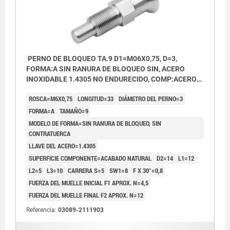
PERNO DE BLOQUEO TA.9 D1=M06X0,75, D=3,
FORMA:A SIN RANURA DE BLOQUEO SIN, ACERO
INOXIDABLE 1.4305 NO ENDURECIDO, COMP:ACERO
INOXIDABLE 1.4305 ACABADO NATURAL
ROSCA=M6X0,75
LONGITUD=33
DIÁMETRO DEL PERNO=3
FORMA=A
TAMAÑO=9
MODELO DE FORMA=SIN RANURA DE BLOQUEO, SIN
CONTRATUERCA
LLAVE DEL ACERO=1.4305
SUPERFICIE COMPONENTE=ACABADO NATURAL
D2=14
L1=12
L2=5
L3=10
CARRERA S=5
SW1=8
F X 30°=0,8
FUERZA DEL MUELLE INICIAL F1 APROX. N=4,5
FUERZA DEL MUELLE FINAL F2 APROX. N=12
Referencia:
03089-2111903