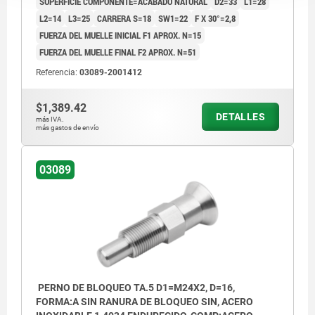
SUPERFICIE COMPONENTE=ACABADO NATURAL
D2=33
L1=28
L2=14
L3=25
CARRERA S=18
SW1=22
F X 30°=2,8
FUERZA DEL MUELLE INICIAL F1 APROX. N=15
FUERZA DEL MUELLE FINAL F2 APROX. N=51
Referencia:
03089-2001412
$1,389.42
DETALLES
más IVA.
más gastos de envío
03089
PERNO DE BLOQUEO TA.5 D1=M24X2, D=16,
FORMA:A SIN RANURA DE BLOQUEO SIN, ACERO