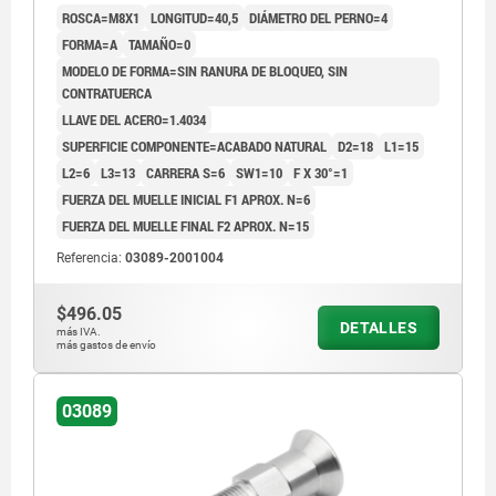
ROSCA=M8X1
LONGITUD=40,5
DIÁMETRO DEL PERNO=4
FORMA=A
TAMAÑO=0
MODELO DE FORMA=SIN RANURA DE BLOQUEO, SIN
CONTRATUERCA
LLAVE DEL ACERO=1.4034
SUPERFICIE COMPONENTE=ACABADO NATURAL
D2=18
L1=15
L2=6
L3=13
CARRERA S=6
SW1=10
F X 30°=1
FUERZA DEL MUELLE INICIAL F1 APROX. N=6
FUERZA DEL MUELLE FINAL F2 APROX. N=15
Referencia:
03089-2001004
$496.05
DETALLES
más IVA.
más gastos de envío
03089