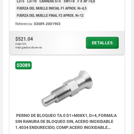
L2=5
L3=10
CARRERA S=5
SW1=8
F X 30°=0,8
Forma A: sin ranura de bloqueo, sin
FUERZA DEL MUELLE INICIAL F1 APROX. N=4,5
contratuerca
FUERZA DEL MUELLE FINAL F2 APROX. N=12
Forma B: sin ranura de bloqueo, con
Referencia:
03089-2001903
contratuerca
$521.04
DETALLES
Forma C: con ranura de bloqueo, sin
más IVA.
más gastos de envío
contratuerca
Forma D: con ranura de bloqueo, con
03089
contratuerca
PERNO DE BLOQUEO TA.0 D1=M08X1, D=4, FORMA:A
SIN RANURA DE BLOQUEO SIN, ACERO INOXIDABLE
1.4034 ENDURECIDO, COMP:ACERO INOXIDABLE
1.4305 ACABADO NATURAL