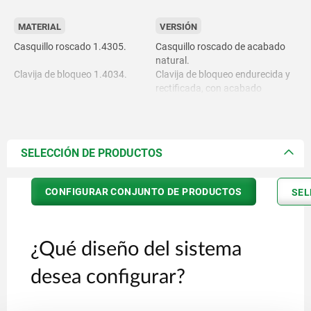
MATERIAL
VERSIÓN
Casquillo roscado 1.4305.
Casquillo roscado de acabado
natural.
Clavija de bloqueo 1.4034.
Clavija de bloqueo endurecida y
rectificada, con acabado
Cable de alambre 1.4401.
natural.
Casquillo final y tornillo de ajuste
Casquillo de tracción de alambre
cincados.
de cero con revestimiento de
Casquillo de cable Bowden
SELECCIÓN DE PRODUCTOS
plástico interior y exterior.
negro.
Casquillos finales y tornillo de
CONFIGURAR CONJUNTO DE PRODUCTOS
SEL
ajuste de latón.