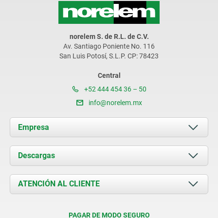
norelem S. de R.L. de C.V.
Av. Santiago Poniente No. 116
San Luis Potosí, S.L.P. CP: 78423
Central
+52 444 454 36 – 50
info@norelem.mx
Empresa
Acerca de nosotros
Descargas
Novedades
Documents
ATENCIÓN AL CLIENTE
Contacto
Condiciones de entrega
PAGAR DE MODO SEGURO