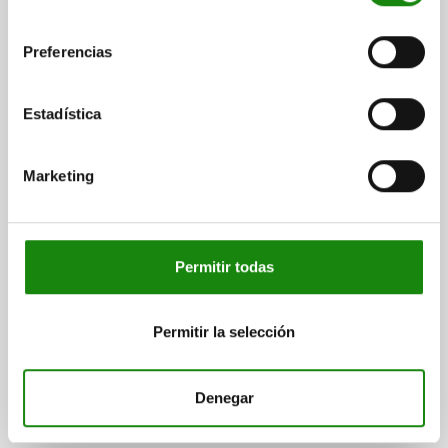
consentimiento
Preferencias
Pernos de bloqueo de acero o acero inoxidable sin
collar con anilla de tracción de acero inoxidable
Estadística
Marketing
desde
$150.81
DETALLES
más IVA.
más gastos de envío
Permitir todas
Permitir la selección
Denegar