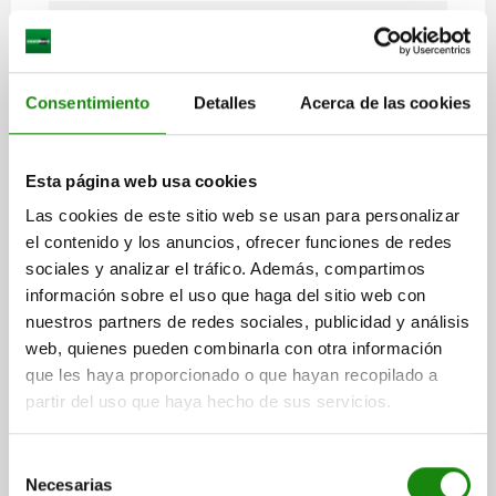
FORMAS
Consentimiento
Detalles
Acerca de las cookies
DETALLES
Esta página web usa cookies
DESCARGAS
Las cookies de este sitio web se usan para personalizar
el contenido y los anuncios, ofrecer funciones de redes
Otros clientes también
sociales y analizar el tráfico. Además, compartimos
compraron
información sobre el uso que haga del sitio web con
nuestros partners de redes sociales, publicidad y análisis
web, quienes pueden combinarla con otra información
que les haya proporcionado o que hayan recopilado a
O
NUE
03096
partir del uso que haya hecho de sus servicios.
Selección
Necesarias
de