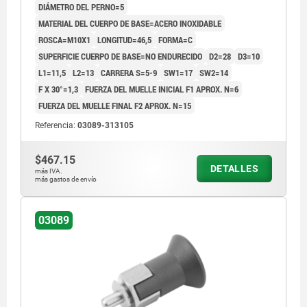
DIÁMETRO DEL PERNO=5
MATERIAL DEL CUERPO DE BASE=ACERO INOXIDABLE
ROSCA=M10X1
LONGITUD=46,5
FORMA=C
SUPERFICIE CUERPO DE BASE=NO ENDURECIDO
D2=28
D3=10
L1=11,5
L2=13
CARRERA S=5-9
SW1=17
SW2=14
F X 30°=1,3
FUERZA DEL MUELLE INICIAL F1 APROX. N=6
FUERZA DEL MUELLE FINAL F2 APROX. N=15
Referencia:
03089-313105
$467.15
DETALLES
más IVA.
más gastos de envío
03089