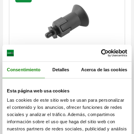
PERNO DE BLOQUEO, TA.1, D1=M10X1, D=5, FORMA:C
CON RANURA DE BLOQUEO, PARA PARTES DE PARED
FINA, ACERO ENDURECIDO, COMP:TERMOPLÁSTICO
GRIS ANTRACITA RAL7021
Consentimiento
Detalles
Acerca de las cookies
DIÁMETRO DEL PERNO=5
MATERIAL DEL CUERPO DE BASE=ACERO
ROSCA=M10X1
LONGITUD=46,5
FORMA=C
Esta página web usa cookies
SUPERFICIE CUERPO DE BASE=ENDURECIDO
D2=28
D3=10
Las cookies de este sitio web se usan para personalizar
L1=11,5
L2=13
CARRERA S=5-9
SW1=17
SW2=14
el contenido y los anuncios, ofrecer funciones de redes
F X 30°=1,3
FUERZA DEL MUELLE INICIAL F1 APROX. N=6
sociales y analizar el tráfico. Además, compartimos
FUERZA DEL MUELLE FINAL F2 APROX. N=15
información sobre el uso que haga del sitio web con
Referencia:
03089-33105
nuestros partners de redes sociales, publicidad y análisis