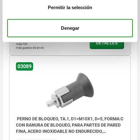
F X 30°=1,8
FUERZA DEL MUELLE INICIAL F1 APROX. N=7
Permitir la selección
FUERZA DEL MUELLE FINAL F2 APROX. N=19
Referencia:
03089-33206
Denegar
$341.04
DETALLES
más IVA.
más gastos de envío
03089
PERNO DE BLOQUEO, TA.1, D1=M10X1, D=5, FORMA:C
CON RANURA DE BLOQUEO, PARA PARTES DE PARED
FINA, ACERO INOXIDABLE NO ENDURECIDO,
COMP:TERMOPLÁSTICO GRIS ANTRACITA RAL7021