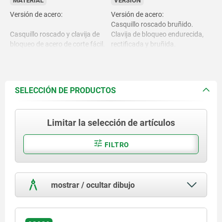
MATERIAL
VERSIÓN
Versión de acero:
Versión de acero:
Casquillo roscado bruñido.
Casquillo roscado y clavija de
Clavija de bloqueo endurecida,
bloqueo de acero de corte fácil.
rectificada y bruñida.
Versión de acero inoxidable:
Casquillo roscado de acabado
Versión de acero inoxidable:
natural.
SELECCIÓN DE PRODUCTOS
Clavija de bloqueo no endurecida
Casquillo roscado y clavija de
y rectificada, con acabado
bloqueo 1.4305.
natural.
Limitar la selección de artículos
Botón de maniobra gris
negruzco RAL 7021.
FILTRO
Botón de maniobra
termoplástico.
mostrar / ocultar dibujo