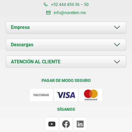
+52 444 454 36 – 50
info@norelem.mx
Empresa
Acerca de nosotros
Descargas
Novedades
Documents
ATENCIÓN AL CLIENTE
Contacto
Condiciones de entrega
PAGAR DE MODO SEGURO
Certificación
SÍGANOS