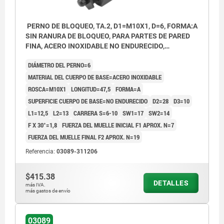
PERNO DE BLOQUEO, TA.2, D1=M10X1, D=6, FORMA:A
SIN RANURA DE BLOQUEO, PARA PARTES DE PARED
FINA, ACERO INOXIDABLE NO ENDURECIDO,
COMP:TERMOPLÁSTICO GRIS ANTRACITA RAL7021
DIÁMETRO DEL PERNO=6
MATERIAL DEL CUERPO DE BASE=ACERO INOXIDABLE
ROSCA=M10X1
LONGITUD=47,5
FORMA=A
SUPERFICIE CUERPO DE BASE=NO ENDURECIDO
D2=28
D3=10
L1=12,5
L2=13
CARRERA S=6-10
SW1=17
SW2=14
F X 30°=1,8
FUERZA DEL MUELLE INICIAL F1 APROX. N=7
FUERZA DEL MUELLE FINAL F2 APROX. N=19
Referencia:
03089-311206
$415.38
DETALLES
más IVA.
más gastos de envío
03089