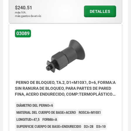
Forma A: sin ranura de bloqueo
$240.51
DETALLES
más IVA.
Forma C: con ranura de bloqueo
más gastos de envío
03089
PERNO DE BLOQUEO, TA.2, D1=M10X1, D=6, FORMA:A
SIN RANURA DE BLOQUEO, PARA PARTES DE PARED
FINA, ACERO ENDURECIDO, COMP:TERMOPLÁSTICO
GRIS ANTRACITA RAL7021
DIÁMETRO DEL PERNO=6
MATERIAL DEL CUERPO DE BASE=ACERO
ROSCA=M10X1
LONGITUD=47,5
FORMA=A
SUPERFICIE CUERPO DE BASE=ENDURECIDO
D2=28
D3=10