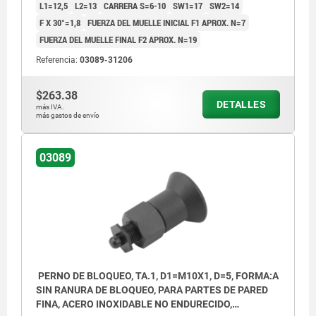
L1=12,5
L2=13
CARRERA S=6-10
SW1=17
SW2=14
F X 30°=1,8
FUERZA DEL MUELLE INICIAL F1 APROX. N=7
FUERZA DEL MUELLE FINAL F2 APROX. N=19
Referencia:
03089-31206
$263.38
DETALLES
más IVA.
más gastos de envío
03089
PERNO DE BLOQUEO, TA.1, D1=M10X1, D=5, FORMA:A
SIN RANURA DE BLOQUEO, PARA PARTES DE PARED
FINA, ACERO INOXIDABLE NO ENDURECIDO,