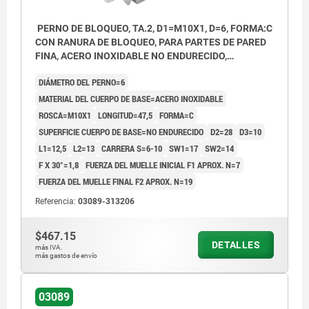
PERNO DE BLOQUEO, TA.2, D1=M10X1, D=6, FORMA:C
CON RANURA DE BLOQUEO, PARA PARTES DE PARED
FINA, ACERO INOXIDABLE NO ENDURECIDO,
COMP:TERMOPLÁSTICO GRIS ANTRACITA RAL7021
DIÁMETRO DEL PERNO=6
MATERIAL DEL CUERPO DE BASE=ACERO INOXIDABLE
ROSCA=M10X1
LONGITUD=47,5
FORMA=C
SUPERFICIE CUERPO DE BASE=NO ENDURECIDO
D2=28
D3=10
L1=12,5
L2=13
CARRERA S=6-10
SW1=17
SW2=14
F X 30°=1,8
FUERZA DEL MUELLE INICIAL F1 APROX. N=7
FUERZA DEL MUELLE FINAL F2 APROX. N=19
Referencia:
03089-313206
$467.15
DETALLES
más IVA.
más gastos de envío
03089