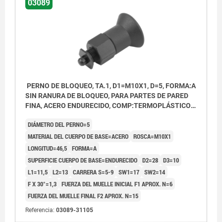
03089
PERNO DE BLOQUEO, TA.1, D1=M10X1, D=5, FORMA:A
SIN RANURA DE BLOQUEO, PARA PARTES DE PARED
FINA, ACERO ENDURECIDO, COMP:TERMOPLÁSTICO
GRIS ANTRACITA RAL7021
DIÁMETRO DEL PERNO=5
MATERIAL DEL CUERPO DE BASE=ACERO
ROSCA=M10X1
LONGITUD=46,5
FORMA=A
SUPERFICIE CUERPO DE BASE=ENDURECIDO
D2=28
D3=10
L1=11,5
L2=13
CARRERA S=5-9
SW1=17
SW2=14
F X 30°=1,3
FUERZA DEL MUELLE INICIAL F1 APROX. N=6
FUERZA DEL MUELLE FINAL F2 APROX. N=15
Referencia:
03089-31105