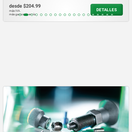
desde
$140.27
DETALLES
más IVA.
más gastos de envío