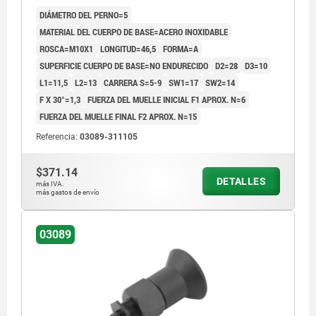
COMP:TERMOPLÁSTICO GRIS ANTRACITA RAL7021
DIÁMETRO DEL PERNO=5
MATERIAL DEL CUERPO DE BASE=ACERO INOXIDABLE
ROSCA=M10X1
LONGITUD=46,5
FORMA=A
SUPERFICIE CUERPO DE BASE=NO ENDURECIDO
D2=28
D3=10
L1=11,5
L2=13
CARRERA S=5-9
SW1=17
SW2=14
F X 30°=1,3
FUERZA DEL MUELLE INICIAL F1 APROX. N=6
FUERZA DEL MUELLE FINAL F2 APROX. N=15
Referencia:
03089-311105
$371.14
DETALLES
más IVA.
más gastos de envío
03089