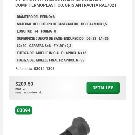
COMP:TERMOPLÁSTICO, GRIS ANTRACITA RAL7021
DIÁMETRO DEL PERNO=8
MATERIAL DEL CUERPO DE BASE=ACERO
ROSCA=M16X1,5
LONGITUD=74
FORMA=G
SUPERFICIE CUERPO DE BASE=ENDURECIDO
D2=33
L1=36
L2=30
CARRERA S=8
F X 30°=2,3
FUERZA DEL MUELLE INICIAL F1 APROX. N=15
FUERZA DEL MUELLE FINAL F2 APROX. N=35
Referencia:
03094-1308
$209.50
DETALLES
más IVA.
más gastos de envío
03094