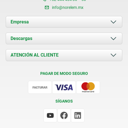
info@norelem.mx
Empresa
Acerca de nosotros
Descargas
Novedades
Documents
ATENCIÓN AL CLIENTE
Contacto
Condiciones de entrega
PAGAR DE MODO SEGURO
Certificación
SÍGANOS