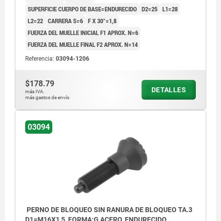
SUPERFICIE CUERPO DE BASE=ENDURECIDO
D2=25
L1=28
L2=22
CARRERA S=6
F X 30°=1,8
FUERZA DEL MUELLE INICIAL F1 APROX. N=6
FUERZA DEL MUELLE FINAL F2 APROX. N=14
Referencia:
03094-1206
$178.79
DETALLES
más IVA.
más gastos de envío
03094
PERNO DE BLOQUEO SIN RANURA DE BLOQUEO TA.3
D1=M16X1,5, FORMA:G ACERO, ENDURECIDO,