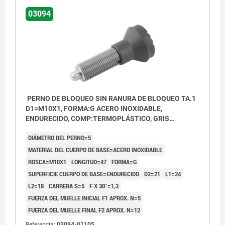
03094
PERNO DE BLOQUEO SIN RANURA DE BLOQUEO TA.1
D1=M10X1, FORMA:G ACERO INOXIDABLE,
ENDURECIDO, COMP:TERMOPLÁSTICO, GRIS
ANTRACITA RAL7021
DIÁMETRO DEL PERNO=5
MATERIAL DEL CUERPO DE BASE=ACERO INOXIDABLE
ROSCA=M10X1
LONGITUD=47
FORMA=G
SUPERFICIE CUERPO DE BASE=ENDURECIDO
D2=21
L1=24
L2=18
CARRERA S=5
F X 30°=1,3
FUERZA DEL MUELLE INICIAL F1 APROX. N=5
FUERZA DEL MUELLE FINAL F2 APROX. N=12
Referencia:
03094-01105