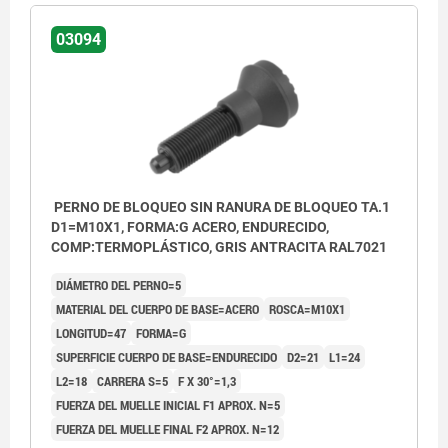
03094
PERNO DE BLOQUEO SIN RANURA DE BLOQUEO TA.1
D1=M10X1, FORMA:G ACERO, ENDURECIDO,
COMP:TERMOPLÁSTICO, GRIS ANTRACITA RAL7021
DIÁMETRO DEL PERNO=5
MATERIAL DEL CUERPO DE BASE=ACERO
ROSCA=M10X1
LONGITUD=47
FORMA=G
SUPERFICIE CUERPO DE BASE=ENDURECIDO
D2=21
L1=24
L2=18
CARRERA S=5
F X 30°=1,3
FUERZA DEL MUELLE INICIAL F1 APROX. N=5
FUERZA DEL MUELLE FINAL F2 APROX. N=12
Forma G: sin contratuerca