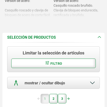
Versión de acero:
Versión de acero:
Casquillo roscado bruñido.
Casquillo roscado y clavija de
Clavija de bloqueo endurecida,
bloqueo de acero de corte fácil.
rectificada y bruñida.
Versión de acero inoxidable:
Casquillo roscado de acabado
Versión en acero inoxidable:
natural.
SELECCIÓN DE PRODUCTOS
Clavija de bloqueo endurecida y
Casquillo roscado 1.4305.
rectificada, acabado natural.
Clavija de bloqueo no endurecida
Limitar la selección de artículos
Clavija de bloqueo endurecida
y rectificada, acabado natural.
1.4034.
Botón de maniobra gris
FILTRO
Clavija de bloqueo no endurecido
negruzco RAL 7021.
1.4305.
mostrar / ocultar dibujo
Botón de maniobra
termoplástico.
1
2
3