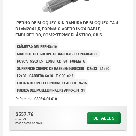
PERNO DE BLOQUEO SIN RANURA DE BLOQUEO TA.4
D1=M20X1,5, FORMA:G ACERO INOXIDABLE,
ENDURECIDO, COMP:TERMOPLÁSTICO, GRIS
ANTRACITA RAL7021
DIÁMETRO DEL PERNO=10
MATERIAL DEL CUERPO DE BASE=ACERO INOXIDABLE
ROSCA=M20X1,5
LONGITUD=80
FORMA=G
SUPERFICIE CUERPO DE BASE=ENDURECIDO
D2=33
L1=40
L2=30
CARRERA S=10
F X 30°=2,8
FUERZA DEL MUELLE INICIAL F1 APROX. N=15
FUERZA DEL MUELLE FINAL F2 APROX. N=34
Referencia:
03094-01410
$557.76
DETALLES
más IVA.
más gastos de envío