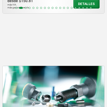
desde
$204.99
DETALLES
más IVA.
más gastos de envío