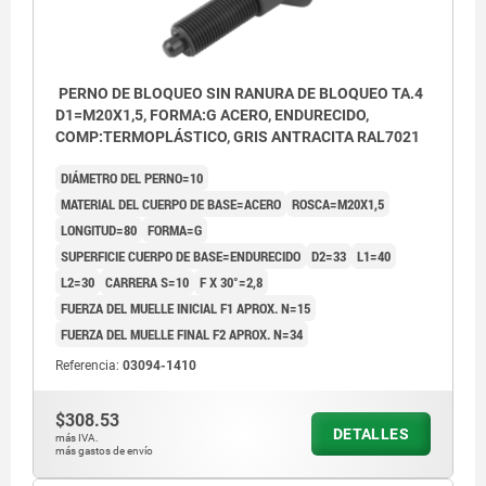
PERNO DE BLOQUEO SIN RANURA DE BLOQUEO TA.4
D1=M20X1,5, FORMA:G ACERO, ENDURECIDO,
COMP:TERMOPLÁSTICO, GRIS ANTRACITA RAL7021
DIÁMETRO DEL PERNO=10
MATERIAL DEL CUERPO DE BASE=ACERO
ROSCA=M20X1,5
LONGITUD=80
FORMA=G
SUPERFICIE CUERPO DE BASE=ENDURECIDO
D2=33
L1=40
L2=30
CARRERA S=10
F X 30°=2,8
FUERZA DEL MUELLE INICIAL F1 APROX. N=15
FUERZA DEL MUELLE FINAL F2 APROX. N=34
Referencia:
03094-1410
$308.53
DETALLES
más IVA.
más gastos de envío