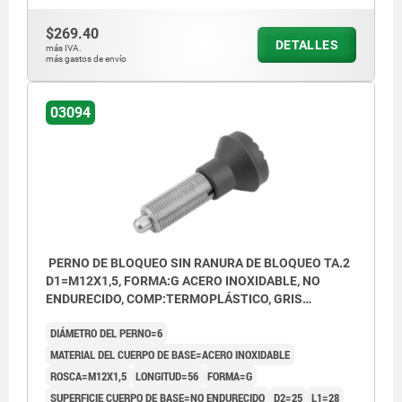
$269.40
DETALLES
más IVA.
más gastos de envío
03094
PERNO DE BLOQUEO SIN RANURA DE BLOQUEO TA.2
D1=M12X1,5, FORMA:G ACERO INOXIDABLE, NO
ENDURECIDO, COMP:TERMOPLÁSTICO, GRIS
ANTRACITA RAL7021
DIÁMETRO DEL PERNO=6
MATERIAL DEL CUERPO DE BASE=ACERO INOXIDABLE
ROSCA=M12X1,5
LONGITUD=56
FORMA=G
SUPERFICIE CUERPO DE BASE=NO ENDURECIDO
D2=25
L1=28