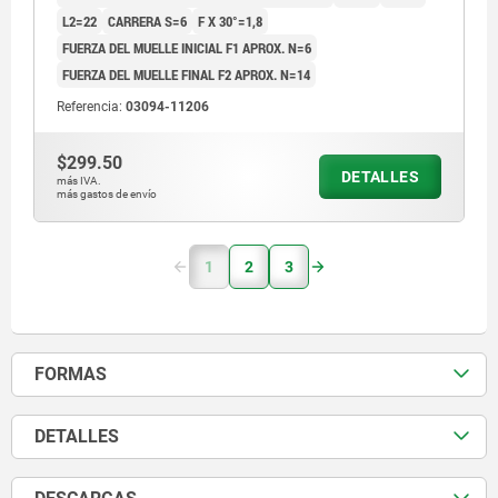
L2=22
CARRERA S=6
F X 30°=1,8
FUERZA DEL MUELLE INICIAL F1 APROX. N=6
FUERZA DEL MUELLE FINAL F2 APROX. N=14
Referencia:
03094-11206
$299.50
DETALLES
más IVA.
más gastos de envío
1
2
3
FORMAS
DETALLES