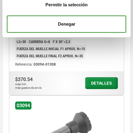
ENDURECIDO, COMP:TERMOPLÁSTICO, GRIS
Permitir la selección
ANTRACITA RAL7021
DIÁMETRO DEL PERNO=8
MATERIAL DEL CUERPO DE BASE=ACERO INOXIDABLE
Denegar
ROSCA=M16X1,5
LONGITUD=74
FORMA=G
SUPERFICIE CUERPO DE BASE=ENDURECIDO
D2=33
L1=36
L2=30
CARRERA S=8
F X 30°=2,3
FUERZA DEL MUELLE INICIAL F1 APROX. N=15
FUERZA DEL MUELLE FINAL F2 APROX. N=35
Referencia:
03094-01308
$370.54
DETALLES
más IVA.
más gastos de envío
03094