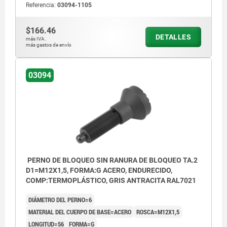
Referencia:
03094-1105
Forma H: con contratuerca
$166.46
DETALLES
más IVA.
1) Perno de bloqueo con arandela roscada
más gastos de envío
03094
PERNO DE BLOQUEO SIN RANURA DE BLOQUEO TA.2
D1=M12X1,5, FORMA:G ACERO, ENDURECIDO,
COMP:TERMOPLÁSTICO, GRIS ANTRACITA RAL7021
DIÁMETRO DEL PERNO=6
MATERIAL DEL CUERPO DE BASE=ACERO
ROSCA=M12X1,5
LONGITUD=56
FORMA=G