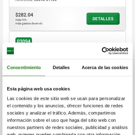
$282.04
DETALLES
más IVA.
más gastos de envío
03094
Consentimiento
Detalles
Acerca de las cookies
Esta página web usa cookies
PERNO DE BLOQUEO SIN RANURA DE BLOQUEO TA.2
D1=M12X1,5, FORMA:G ACERO INOXIDABLE,
Las cookies de este sitio web se usan para personalizar
ENDURECIDO, COMP:TERMOPLÁSTICO, GRIS
el contenido y los anuncios, ofrecer funciones de redes
ANTRACITA RAL7021
sociales y analizar el tráfico. Además, compartimos
DIÁMETRO DEL PERNO=6
información sobre el uso que haga del sitio web con
MATERIAL DEL CUERPO DE BASE=ACERO INOXIDABLE
nuestros partners de redes sociales, publicidad y análisis
ROSCA=M12X1,5
LONGITUD=56
FORMA=G
web, quienes pueden combinarla con otra información