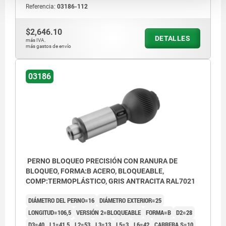
Referencia:
03186-112
$2,646.10
DETALLES
más IVA.
más gastos de envío
03186
PERNO BLOQUEO PRECISIÓN CON RANURA DE
BLOQUEO, FORMA:B ACERO, BLOQUEABLE,
COMP:TERMOPLÁSTICO, GRIS ANTRACITA RAL7021
DIÁMETRO DEL PERNO=16
DIÁMETRO EXTERIOR=25
LONGITUD=106,5
VERSIÓN 2=BLOQUEABLE
FORMA=B
D2=28
D3=40
L1=41,5
L2=53
L3=13
L5=3
L6=42
CARRERA S=10