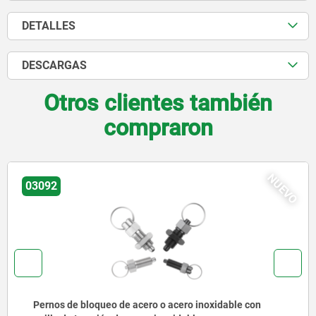
DETALLES
DESCARGAS
Otros clientes también
compraron
VO
NU
03092
Pernos de bloqueo de acero o acero inoxidable, versió