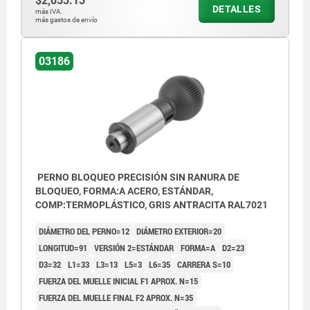
$2,053.13
DETALLES
Forma A: estándar
más IVA.
más gastos de envío
Forma B: bloqueables
03186
PERNO BLOQUEO PRECISIÓN SIN RANURA DE
BLOQUEO, FORMA:A ACERO, ESTÁNDAR,
COMP:TERMOPLÁSTICO, GRIS ANTRACITA RAL7021
DIÁMETRO DEL PERNO=12
DIÁMETRO EXTERIOR=20
LONGITUD=91
VERSIÓN 2=ESTÁNDAR
FORMA=A
D2=23
D3=32
L1=33
L3=13
L5=3
L6=35
CARRERA S=10
FUERZA DEL MUELLE INICIAL F1 APROX. N=15
FUERZA DEL MUELLE FINAL F2 APROX. N=35