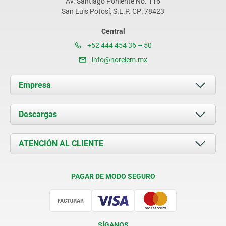
Av. Santiago Poniente No. 116
San Luis Potosí, S.L.P. CP: 78423
Central
+52 444 454 36 – 50
info@norelem.mx
Empresa
Acerca de nosotros
Descargas
Novedades
Documents
ATENCIÓN AL CLIENTE
Contacto
Condiciones de entrega
PAGAR DE MODO SEGURO
Certificación
SÍGANOS