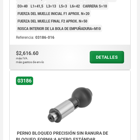
D3=40
L1=41,5
L3=13
L5=3
L6=42
CARRERA S=10
FUERZA DEL MUELLE INICIAL F1 APROX. N=20
FUERZA DEL MUELLE FINAL F2 APROX. N=50
ROSCA INTERIOR DE LA BOLA DE EMPUÑADURA=M10
Referencia:
03186-016
$2,616.60
DETALLES
más IVA.
más gastos de envío
03186
PERNO BLOQUEO PRECISIÓN SIN RANURA DE
BLOQUEO, FORMA:A ACERO, ESTÁNDAR,