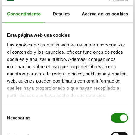
Consentimiento
Detalles
Acerca de las cookies
Esta página web usa cookies
Las cookies de este sitio web se usan para personalizar
PERNO BLOQUEO PRECISIÓN CON RANURA DE
BLOQUEO, FORMA:B ACERO, BLOQUEABLE,
el contenido y los anuncios, ofrecer funciones de redes
COMP:TERMOPLÁSTICO, GRIS ANTRACITA RAL7021
sociales y analizar el tráfico. Además, compartimos
información sobre el uso que haga del sitio web con
DIÁMETRO DEL PERNO=10
DIÁMETRO EXTERIOR=16
nuestros partners de redes sociales, publicidad y análisis
LONGITUD=79
VERSIÓN 2=BLOQUEABLE
FORMA=B
D2=19
web, quienes pueden combinarla con otra información
D3=25
L1=25
L2=36,5
L3=13
L5=2,5
L6=31
CARRERA S=10
que les haya proporcionado o que hayan recopilado a
FUERZA DEL MUELLE INICIAL F1 APROX. N=15
partir del uso que haya hecho de sus servicios.
FUERZA DEL MUELLE FINAL F2 APROX. N=30
ROSCA INTERIOR DE LA BOLA DE EMPUÑADURA=M6
Selección
Referencia:
03186-110
Necesarias
de
consentimiento
$2,284.90
DETALLES
más IVA.