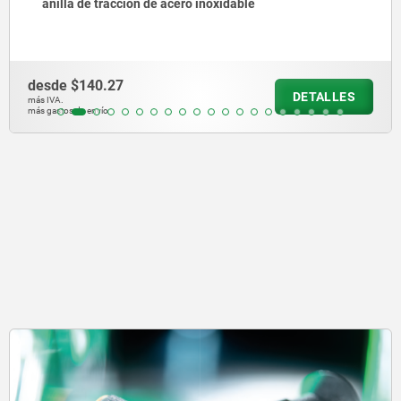
corta, con vástago roscado
desde
$204.99
DETALLE
más IVA.
más gastos de envío