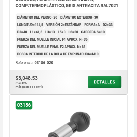
COMP:TERMOPLÁSTICO, GRIS ANTRACITA RAL7021
DIÁMETRO DEL PERNO=20
DIÁMETRO EXTERIOR=30
LONGITUD=114,5
VERSIÓN 2=ESTÁNDAR
FORMA=A
D2=33
D3=40
L1=41,5
L3=13
L5=3
L6=50
CARRERA S=10
FUERZA DEL MUELLE INICIAL F1 APROX. N=36
FUERZA DEL MUELLE FINAL F2 APROX. N=63
ROSCA INTERIOR DE LA BOLA DE EMPUÑADURA=M10
Referencia:
03186-020
$3,048.53
DETALLES
más IVA.
más gastos de envío
03186