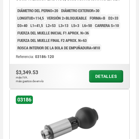
DIÁMETRO DEL PERNO=20
DIÁMETRO EXTERIOR=30
LONGITUD=114,5
VERSIÓN 2=BLOQUEABLE
FORMA=B
D2=33
D3=40
L1=41,5
L2=53
L3=13
L5=3
L6=50
CARRERA S=10
FUERZA DEL MUELLE INICIAL F1 APROX. N=36
FUERZA DEL MUELLE FINAL F2 APROX. N=63
ROSCA INTERIOR DE LA BOLA DE EMPUÑADURA=M10
Referencia:
03186-120
$3,349.53
DETALLES
más IVA.
más gastos de envío
03186