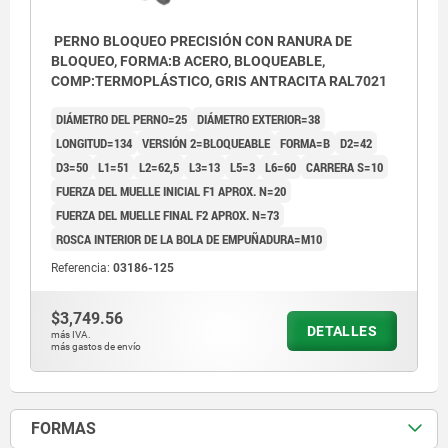
PERNO BLOQUEO PRECISIÓN CON RANURA DE
BLOQUEO, FORMA:B ACERO, BLOQUEABLE,
COMP:TERMOPLÁSTICO, GRIS ANTRACITA RAL7021
DIÁMETRO DEL PERNO=25
DIÁMETRO EXTERIOR=38
LONGITUD=134
VERSIÓN 2=BLOQUEABLE
FORMA=B
D2=42
D3=50
L1=51
L2=62,5
L3=13
L5=3
L6=60
CARRERA S=10
FUERZA DEL MUELLE INICIAL F1 APROX. N=20
FUERZA DEL MUELLE FINAL F2 APROX. N=73
ROSCA INTERIOR DE LA BOLA DE EMPUÑADURA=M10
Referencia:
03186-125
$3,749.56
DETALLES
más IVA.
más gastos de envío
FORMAS