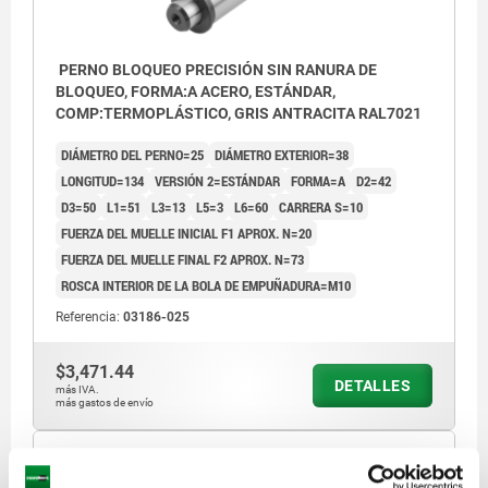
PERNO BLOQUEO PRECISIÓN SIN RANURA DE
BLOQUEO, FORMA:A ACERO, ESTÁNDAR,
COMP:TERMOPLÁSTICO, GRIS ANTRACITA RAL7021
DIÁMETRO DEL PERNO=25
DIÁMETRO EXTERIOR=38
LONGITUD=134
VERSIÓN 2=ESTÁNDAR
FORMA=A
D2=42
D3=50
L1=51
L3=13
L5=3
L6=60
CARRERA S=10
FUERZA DEL MUELLE INICIAL F1 APROX. N=20
FUERZA DEL MUELLE FINAL F2 APROX. N=73
ROSCA INTERIOR DE LA BOLA DE EMPUÑADURA=M10
Referencia:
03186-025
$3,471.44
DETALLES
más IVA.
más gastos de envío
03186