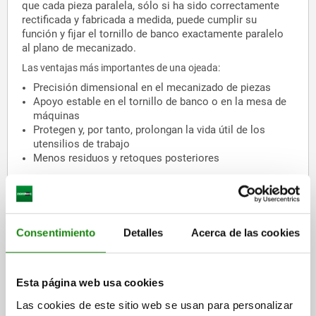
que cada pieza paralela, sólo si ha sido correctamente
rectificada y fabricada a medida, puede cumplir su
función y fijar el tornillo de banco exactamente paralelo
al plano de mecanizado.
Las ventajas más importantes de una ojeada:
Precisión dimensional en el mecanizado de piezas
Apoyo estable en el tornillo de banco o en la mesa de
máquinas
Protegen y, por tanto, prolongan la vida útil de los
utensilios de trabajo
Menos residuos y retoques posteriores
¿Desea ver los
datos CAD
de los distintos bloques
paralelos antes de comprar?
Consentimiento
Detalles
Acerca de las cookies
Desafíos cuando no hay bloques paralelos de
alta calidad
Esta página web usa cookies
El mecanizado de piezas de trabajo con bloques
Las cookies de este sitio web se usan para personalizar
paralelos inferiores, desgastados o incluso sin ellos