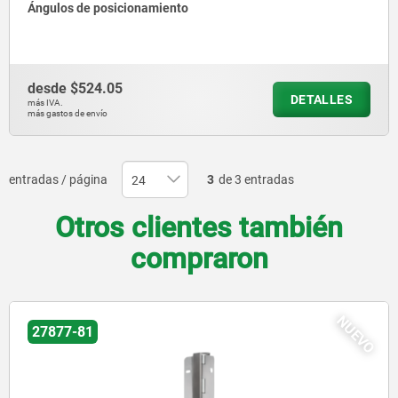
Ángulos de posicionamiento
desde
$524.05
DETALLES
más IVA.
más gastos de envío
entradas / página
3
de 3 entradas
Otros clientes también
compraron
NUEVO
27878-04