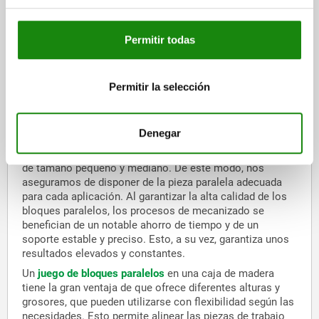
Ventajas de los bloques paralelos de alta
calidad de norelem
Permitir todas
En norelem, obtendrá bloques paralelos que se
caracterizan por una calidad y una precisión de
fabricación especialmente elevadas. Corresponden
Permitir la selección
exactamente a las dimensiones especificadas y están
templados por cementación y rectificados. La gama
norelem incluye pares de piezas paralelas de varios
Denegar
tamaños, así como juegos de bloques paralelos
completos para su aplicación en dispositivos portapiezas
de tamaño pequeño y mediano. De este modo, nos
aseguramos de disponer de la pieza paralela adecuada
para cada aplicación. Al garantizar la alta calidad de los
bloques paralelos, los procesos de mecanizado se
benefician de un notable ahorro de tiempo y de un
soporte estable y preciso. Esto, a su vez, garantiza unos
resultados elevados y constantes.
Un
juego de bloques paralelos
en una caja de madera
tiene la gran ventaja de que ofrece diferentes alturas y
grosores, que pueden utilizarse con flexibilidad según las
necesidades. Esto permite alinear las piezas de trabajo