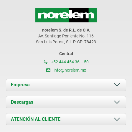
norelem S. de R.L. de C.V.
Av. Santiago Poniente No. 116
San Luis Potosí, S.L.P. CP: 78423
Central
+52 444 454 36 – 50
info@norelem.mx
Empresa
Acerca de nosotros
Descargas
Novedades
Documents
ATENCIÓN AL CLIENTE
Contacto