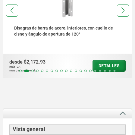
riores, con cuello de
Bisagras ocultas de fundición
120°
o acero inoxidable, borde bi
desde
$364.81
DETALLES
más IVA.
más gastos de envío
Vista general