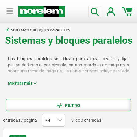
text.skipToContent
text.skipToNavigation
SISTEMAS Y BLOQUES PARALELOS
Sistemas y bloques paralelos
Los bloques paralelos se utilizan para alinear, nivelar y fijar
piezas de trabajo, por ejemplo, en una mordaza de máquina o
sobre una mesa de máquina. La gama norelem incluye pares de
piezas paralelas en diferentes tamaños, así como juegos de
bloques paralelos diseñados para su uso en dispositivos de
Mostrar más
tamaño pequeño y mediano.
FILTRO
entradas / página
3
de 3 entradas