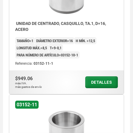
UNIDAD DE CENTRADO, CASQUILLO, TA.1, D=16,
ACERO
TAMAÑO=1
DIÁMETRO EXTERIOR=16
H MÍN. =12,5
LONGITUD MÁX.=8,5
T=9-0,1
PARA NÚMERO DE ARTÍCULO=03152-10-1
Referencia:
03152-11-1
$949.06
DETALLES
más IVA.
más gastos de envío
03152-11