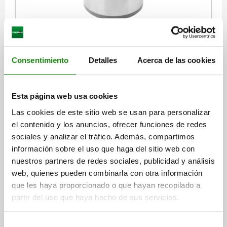
UNIDAD DE CENTRADO, CASQUILLO, TA.3, D=32,
ACERO
Consentimiento
Detalles
Acerca de las cookies
TAMAÑO=3
DIÁMETRO EXTERIOR=32
H MÍN. =25
LONGITUD MÁX.=17,5
T=18-0,1
PARA NÚMERO DE ARTÍCULO=03152-10-3
Esta página web usa cookies
Referencia:
03152-11-3
Las cookies de este sitio web se usan para personalizar
el contenido y los anuncios, ofrecer funciones de redes
$949.06
sociales y analizar el tráfico. Además, compartimos
DETALLES
más IVA.
más gastos de envío
información sobre el uso que haga del sitio web con
nuestros partners de redes sociales, publicidad y análisis
web, quienes pueden combinarla con otra información
que les haya proporcionado o que hayan recopilado a
DETALLES
partir del uso que haya hecho de sus servicios.
CAD
Selección