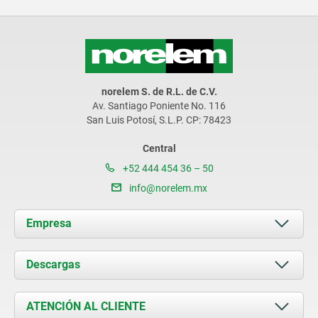
norelem S. de R.L. de C.V.
Av. Santiago Poniente No. 116
San Luis Potosí, S.L.P. CP: 78423
Central
+52 444 454 36 – 50
info@norelem.mx
Empresa
Acerca de nosotros
Descargas
Novedades
Documents
ATENCIÓN AL CLIENTE
Contacto