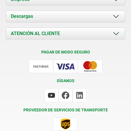
Acerca de nosotros
Descargas
Novedades
Documents
ATENCIÓN AL CLIENTE
Contacto
Condiciones de entrega
PAGAR DE MODO SEGURO
Certificación
SÍGANOS
PROVEEDOR DE SERVICIOS DE TRANSPORTE