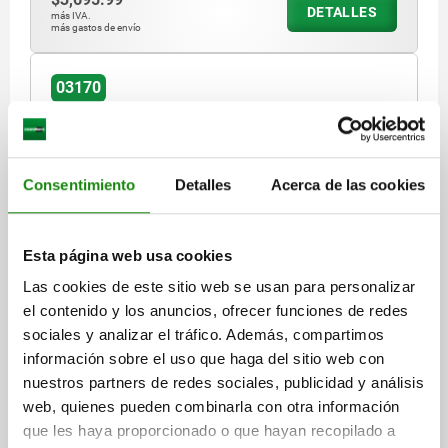
DETALLES
más IVA.
más gastos de envío
03170
Consentimiento
Detalles
Acerca de las cookies
Esta página web usa cookies
Unidad de posicionamiento ELÁSTICO, FORMA:B,
A=15, B=15, M=6, ACERO TEMPLE+REVENI.,
Las cookies de este sitio web se usan para personalizar
COMP:ACERO P. HERRAMIENTAS
el contenido y los anuncios, ofrecer funciones de redes
FORMA=B
A=15
B=15
C=15
D=7,5
E=6
F=15
G=35
H=25
sociales y analizar el tráfico. Además, compartimos
J=16
K=4,5
L=3,5
M=6
N=5,4
R=15
S=M4
T=16
información sobre el uso que haga del sitio web con
PERFORACIÓN DE ALOJAMIENTO=Ø3,8 - Ø5,2*
nuestros partners de redes sociales, publicidad y análisis
FUERZA DEL MUELLE DEL CONO N=6,4 - 19,3
web, quienes pueden combinarla con otra información
que les haya proporcionado o que hayan recopilado a
Referencia:
03170-15061