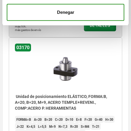
Referencia:
03170-15071
Denegar
$3,611.71
DETALLES
más IVA.
más gastos de envío
03170
Unidad de posicionamiento ELÁSTICO, FORMA:B,
A=20, B=20, M=9, ACERO TEMPLE+REVENI.,
COMP:ACERO P. HERRAMIENTAS
FORMA=B
A=20
B=20
C=20
D=10
E=8
F=20
G=40
H=30
J=22
K=4,5
L=5,5
M=9
N=7,3
R=20
S=M4
T=21