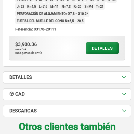
J=22
K=4,5
L=7,5
M=11
N=7,3
R=20
S=M4
T=21
PERFORACIÓN DE ALOJAMIENTO=Ø7,8 - Ø10,2*
FUERZA DEL MUELLE DEL CONO N=5,5 - 20,5
Referencia:
03170-20111
$3,900.36
DETALLES
más IVA.
más gastos de envío
DETALLES
CAD
DESCARGAS
Otros clientes también