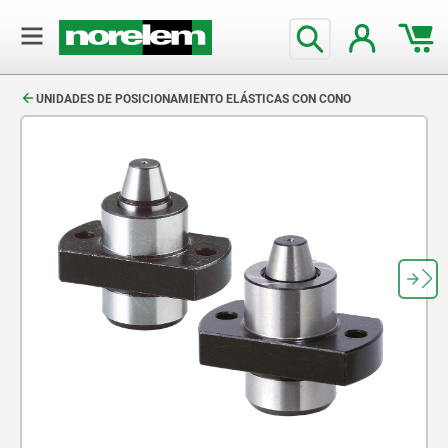
text.skipToContent
text.skipToNavigation
UNIDADES DE POSICIONAMIENTO ELÁSTICAS CON CONO