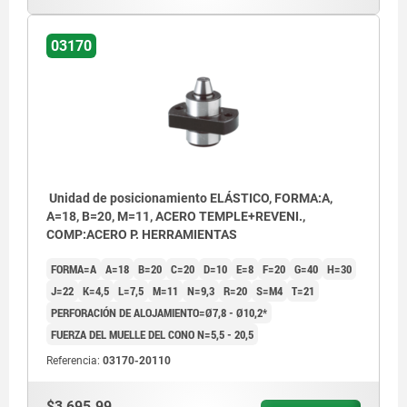
03170
Unidad de posicionamiento ELÁSTICO, FORMA:A,
A=18, B=20, M=11, ACERO TEMPLE+REVENI.,
COMP:ACERO P. HERRAMIENTAS
FORMA=A
A=18
B=20
C=20
D=10
E=8
F=20
G=40
H=30
J=22
K=4,5
L=7,5
M=11
N=9,3
R=20
S=M4
T=21
PERFORACIÓN DE ALOJAMIENTO=Ø7,8 - Ø10,2*
FUERZA DEL MUELLE DEL CONO N=5,5 - 20,5
Referencia:
03170-20110
$3,695.99