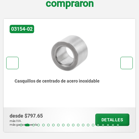
compraron
03150-11
Hembrilla
desde
$133.04
DETALLES
más IVA.
más gastos de envío