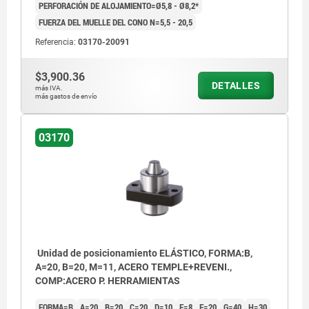
PERFORACIÓN DE ALOJAMIENTO=Ø5,8 - Ø8,2*
FUERZA DEL MUELLE DEL CONO N=5,5 - 20,5
Referencia:
03170-20091
$3,900.36
DETALLES
más IVA.
más gastos de envío
03170
Unidad de posicionamiento ELÁSTICO, FORMA:B,
A=20, B=20, M=11, ACERO TEMPLE+REVENI.,
COMP:ACERO P. HERRAMIENTAS
FORMA=B
A=20
B=20
C=20
D=10
E=8
F=20
G=40
H=30