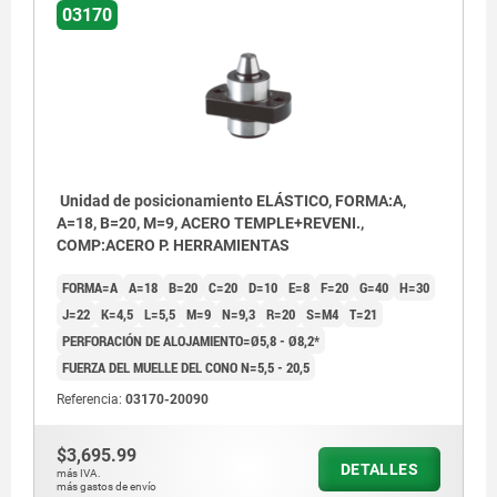
03170
Unidad de posicionamiento ELÁSTICO, FORMA:A,
A=18, B=20, M=9, ACERO TEMPLE+REVENI.,
COMP:ACERO P. HERRAMIENTAS
FORMA=A
A=18
B=20
C=20
D=10
E=8
F=20
G=40
H=30
J=22
K=4,5
L=5,5
M=9
N=9,3
R=20
S=M4
T=21
PERFORACIÓN DE ALOJAMIENTO=Ø5,8 - Ø8,2*
FUERZA DEL MUELLE DEL CONO N=5,5 - 20,5
Referencia:
03170-20090
$3,695.99
DETALLES
más IVA.
más gastos de envío