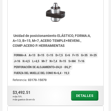
Unidad de posicionamiento ELÁSTICO, FORMA:A,
A=13, B=15, M=7, ACERO TEMPLE+REVENI.,
COMP:ACERO P. HERRAMIENTAS
FORMA=A
A=13
B=15
C=15
D=7,5
E=6
F=15
G=35
H=25
J=16
K=4,5
L=4,5
M=7
N=7,4
R=15
S=M4
T=16
PERFORACIÓN DE ALOJAMIENTO=Ø4,8 - Ø6,2*
FUERZA DEL MUELLE DEL CONO N=6,4 - 19,3
Referencia:
03170-15070
$3,492.51
DETALLES
más IVA.
más gastos de envío