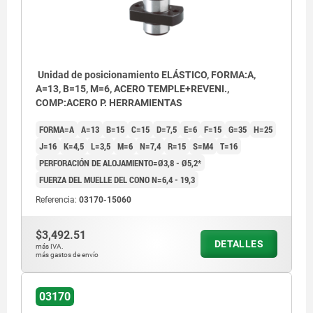
Unidad de posicionamiento ELÁSTICO, FORMA:A,
A=13, B=15, M=6, ACERO TEMPLE+REVENI.,
COMP:ACERO P. HERRAMIENTAS
FORMA=A
A=13
B=15
C=15
D=7,5
E=6
F=15
G=35
H=25
J=16
K=4,5
L=3,5
M=6
N=7,4
R=15
S=M4
T=16
PERFORACIÓN DE ALOJAMIENTO=Ø3,8 - Ø5,2*
FUERZA DEL MUELLE DEL CONO N=6,4 - 19,3
Referencia:
03170-15060
$3,492.51
DETALLES
más IVA.
más gastos de envío
03170