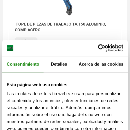
TOPE DE PIEZAS DE TRABAJO TA.150 ALUMINIO,
COMP:ACERO
TAMAÑO=150
Referencia:
03088-15012
$3,654.14
Consentimiento
Detalles
Acerca de las cookies
DETALLES
más IVA.
más gastos de envío
Esta página web usa cookies
Las cookies de este sitio web se usan para personalizar
DETALLES
el contenido y los anuncios, ofrecer funciones de redes
sociales y analizar el tráfico. Además, compartimos
CAD
información sobre el uso que haga del sitio web con
nuestros partners de redes sociales, publicidad y análisis
DESCARGAS
web, quienes pueden combinarla con otra información