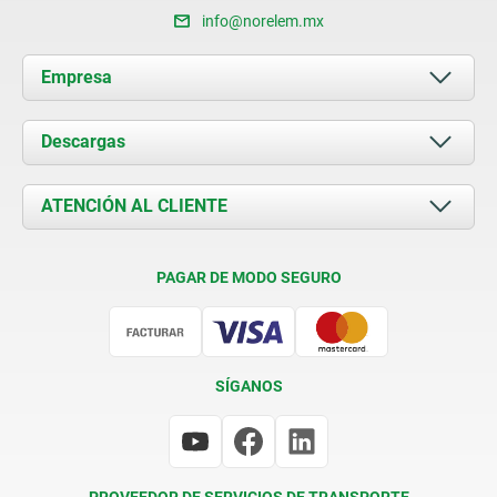
info@norelem.mx
Empresa
Acerca de nosotros
Descargas
Novedades
Documents
ATENCIÓN AL CLIENTE
Contacto
Condiciones de entrega
PAGAR DE MODO SEGURO
Certificación
SÍGANOS
PROVEEDOR DE SERVICIOS DE TRANSPORTE