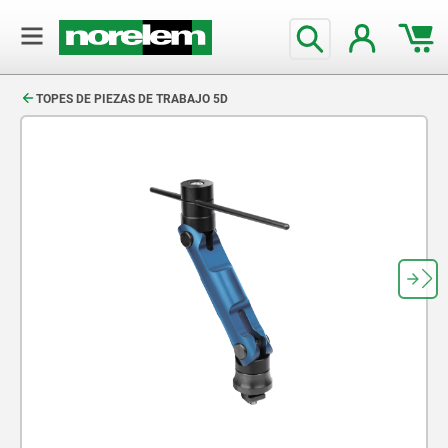
text.skipToContent
text.skipToNavigation
TOPES DE PIEZAS DE TRABAJO 5D