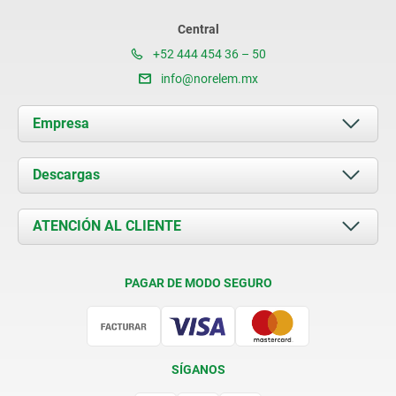
Central
+52 444 454 36 – 50
info@norelem.mx
Empresa
Acerca de nosotros
Descargas
Novedades
Documents
ATENCIÓN AL CLIENTE
Contacto
Condiciones de entrega
PAGAR DE MODO SEGURO
Certificación
SÍGANOS