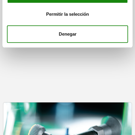
Permitir la selección
desde
$276.32
DETALLES
más IVA.
más gastos de envío
Denegar