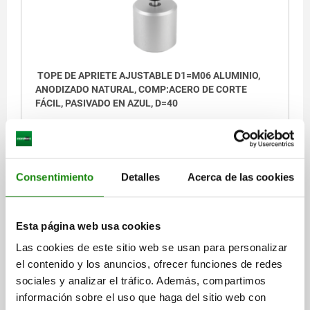
TOPE DE APRIETE AJUSTABLE D1=M06 ALUMINIO,
ANODIZADO NATURAL, COMP:ACERO DE CORTE
FÁCIL, PASIVADO EN AZUL, D=40
DIÁMETRO EXTERIOR=40
ROSCA=M6
D2=32
H=60
ALTURA=40
L=7
Referencia:
03081-064040
Consentimiento
Detalles
Acerca de las cookies
$517.72
DETALLES
más IVA.
más gastos de envío
Esta página web usa cookies
Las cookies de este sitio web se usan para personalizar
el contenido y los anuncios, ofrecer funciones de redes
DETALLES
sociales y analizar el tráfico. Además, compartimos
información sobre el uso que haga del sitio web con