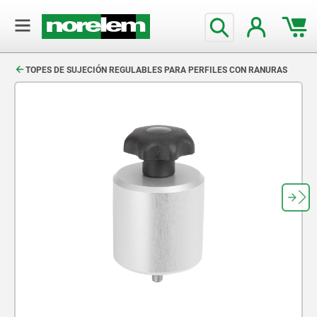
text.skipToContent
text.skipToNavigation
TOPES DE SUJECIÓN REGULABLES PARA PERFILES CON RANURAS