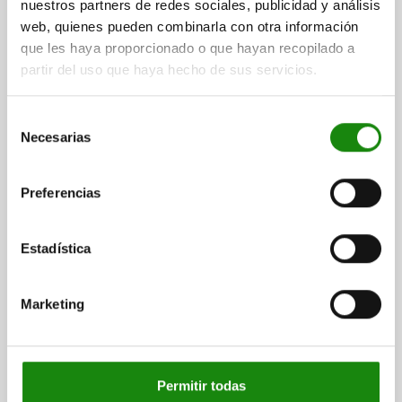
nuestros partners de redes sociales, publicidad y análisis
CAD
web, quienes pueden combinarla con otra información
que les haya proporcionado o que hayan recopilado a
DESCARGAS
partir del uso que haya hecho de sus servicios.
Otros clientes también
Selección
compraron
Necesarias
de
consentimiento
Preferencias
03080
Estadística
Marketing
Topes excéntricos
Permitir todas