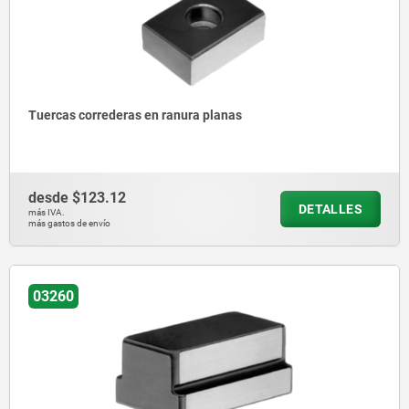
Tuercas correderas en ranura planas
desde
$123.12
DETALLES
más IVA.
más gastos de envío
03260