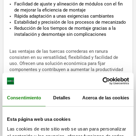
Facilidad de ajuste y alineación de módulos con el fin
de mejorar la eficiencia de montaje
Rápida adaptación a unas exigencias cambiantes
Estabilidad y precisión de los procesos de mecanizado
Reducción de los tiempos de montaje gracias a la
instalación y desmontaje sin complicaciones
Las ventajas de las tuercas correderas en ranura
consisten en su versatilidad, flexibilidad y facilidad de
uso. Ofrecen una solución económica para fijar
componentes y contribuyen a aumentar la productividad
en la fabricación.
Versatilidad de aplicaciones – Las tuercas
Consentimiento
Detalles
Acerca de las cookies
correderas en ranura en la gama de norelem
Esta página web usa cookies
La gama de norelem incluye seis productos distintos en
esta categoría. Los productos no solo se diferencian en
Las cookies de este sitio web se usan para personalizar
la denominación, sino sobre todo en la versión y el