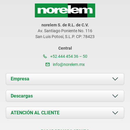
norelem S. de R.L. de C.V.
Av. Santiago Poniente No. 116
San Luis Potosí, S.L.P. CP: 78423
Central
+52 444 454 36 – 50
info@norelem.mx
Empresa
Acerca de nosotros
Descargas
Novedades
Documents
ATENCIÓN AL CLIENTE
Contacto
Condiciones de entrega