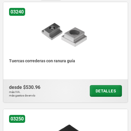
03240
Tuercas correderas con ranura guía
desde
$530.96
DETALLES
más IVA.
más gastos de envío
03250