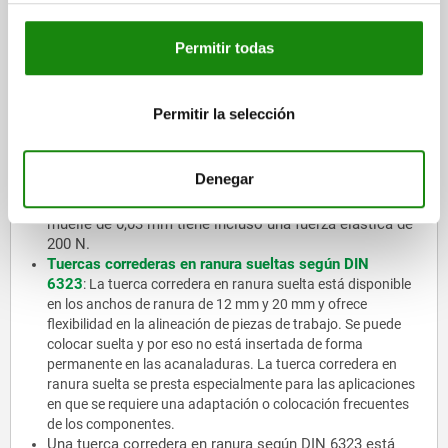
corredera en ranura elástica se utiliza para alinear sin
juego piezas de trabajo sobre mesas de máquinas con
ranuras en T según DIN 650.
Permitir todas
Por su elasticidad, la tuerca corredera en ranura
elástica permite un asiento sin juego. La tuerca
corredera en ranura compensa de forma independiente
Permitir la selección
el juego de tolerancia de las ranuras de orientación,
con lo que es posible una precisión de repetición
dentro de 0,005 mm. Además, la tuerca corredera en
Denegar
ranura tiene una fuerza elástica de 100 N con un
recorrido de muelle de 0,02 mm, con un recorrido de
muelle de 0,03 mm tiene incluso una fuerza elástica de
200 N.
Tuercas correderas en ranura sueltas según DIN
6323
: La tuerca corredera en ranura suelta está disponible
en los anchos de ranura de 12 mm y 20 mm y ofrece
flexibilidad en la alineación de piezas de trabajo. Se puede
colocar suelta y por eso no está insertada de forma
permanente en las acanaladuras. La tuerca corredera en
ranura suelta se presta especialmente para las aplicaciones
en que se requiere una adaptación o colocación frecuentes
de los componentes.
Una tuerca corredera en ranura según DIN 6323 está