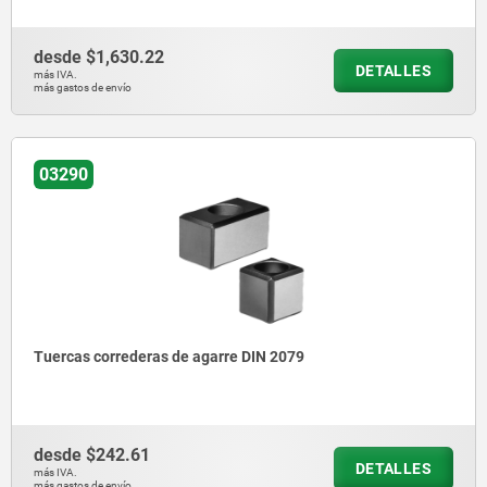
desde
$1,630.22
DETALLES
más IVA.
más gastos de envío
03290
Tuercas correderas de agarre DIN 2079
desde
$242.61
DETALLES
más IVA.
más gastos de envío