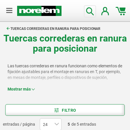
text.skipToContent
text.skipToNavigation
TUERCAS CORREDERAS EN RANURA PARA POSICIONAR
Tuercas correderas en ranura
para posicionar
Las tuercas correderas en ranura funcionan como elementos de
fijación ajustables para el montaje en ranuras en T, por ejemplo,
en mesas de montaje, perfiles o dispositivos de sujeción,
permitiendo posicionar de forma segura piezas de trabajo u
otros componentes. Se ofrecen en varios diseños, lo que las
Mostrar más
hace adecuadas para una amplia gama de aplicaciones en
ingeniería mecánica y tecnología de producción.
FILTRO
entradas / página
5
de 5 entradas