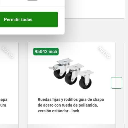
Permitir todas
on
NUEVO
NUEVO
95026-10 inch
a de chapa
Ruedas fijas y rodillos guía de chapa
amida,
de acero con neumáticos de goma
maciza elástica, versión resistente -
inch