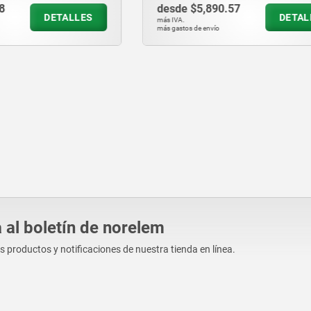
890.57
desde
$850.63
DETALLES
D
más IVA.
vío
más gastos de envío
 al boletín de norelem
os productos y notificaciones de nuestra tienda en línea.