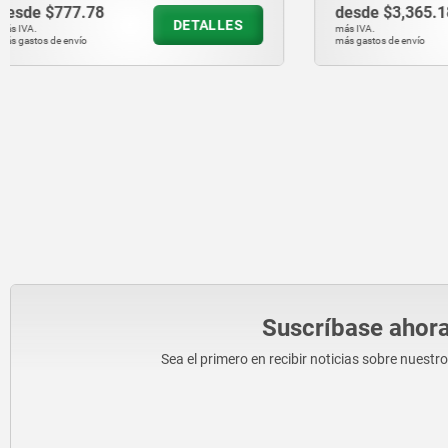
desde
$3,365.18
desde
$5,
DETALLES
más IVA.
más IVA.
más gastos de envío
más gastos de en
Suscríbase ahora
Sea el primero en recibir noticias sobre nuestr