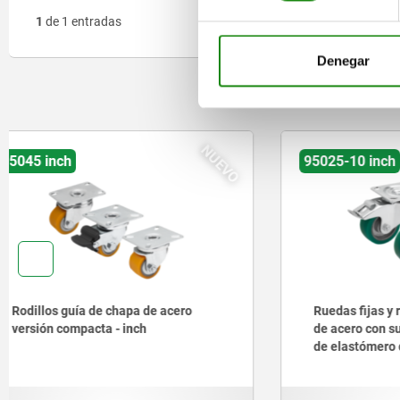
1
de 1 entradas
Denegar
O
NUEVO
95025-10 inch
95025-11 
Ruedas fijas y rodillos guía de chapa
Ruedas fi
de acero con superficie de rodadura
de acero 
de elastómero de poliuretano,
de elastó
versión resistente - inch
versión re