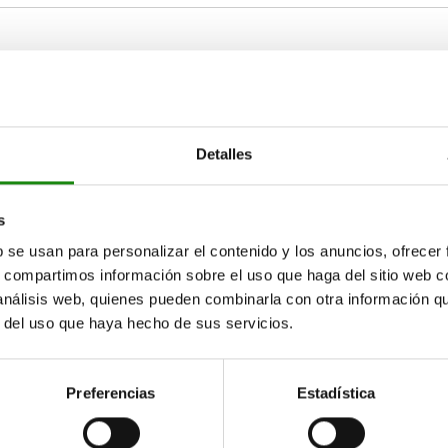
Detalles
AMPLIAR TABLA
s
15-17 días
ias veces al día a intervalos regulares.
b se usan para personalizar el contenido y los anuncios, ofrecer
17+ días
s, compartimos información sobre el uso que haga del sitio web 
 análisis web, quienes pueden combinarla con otra información q
r del uso que haya hecho de sus servicios.
Dimensiones
Preferencias
Estadística
ver plano