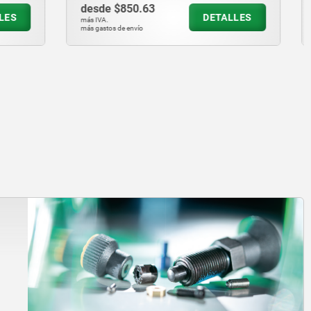
desde
$4,859.34
ETALLES
DETALLES
más IVA.
más gastos de envío