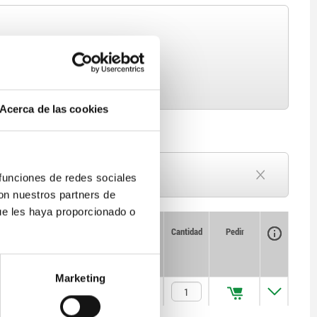
Acerca de las cookies
Plazo de entrega a petición
 funciones de redes sociales
Actualmente agotado
con nuestros partners de
ue les haya proporcionado o
Disponibilidad
CAD
Cantidad
Pedir
Precio
Marketing
$83.99