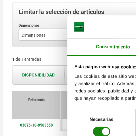
Limitar la selección de artículos
Dimensiones
Consentimiento
ver plano
1
de 1 entradas
Esta página web usa cookie
DISPONIBILIDAD
Las disponibilidades se actualizan var
Las cookies de este sitio we
y analizar el tráfico. Ademá
redes sociales, publicidad y
que hayan recopilado a parti
Referencia
Selección
Necesarias
de
03075-10-9503550
consentimiento