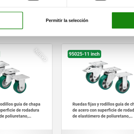
AMPLIAR TABLA
Permitir la selección
tros clientes también comprar
NUEVO
inch
95042 inch
jas y rodillos guía de chapa
Ruedas fijas y rodillos guí
con superficie de rodadura
de acero con rueda de poli
mero de poliuretano,
versión estándar - inch
sistente - inch