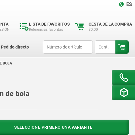
ES
ENTA
LISTA DE FAVORITOS
CESTA DE LA COMPRA
SESIÓN
Referencias favoritas
$0.00
productCode
qty
Pedido directo
E BOLA
én de bola
SELECCIONE PRIMERO UNA VARIANTE