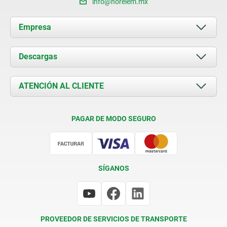
info@norelem.mx
Empresa
Acerca de nosotros
Descargas
Novedades
Documents
ATENCIÓN AL CLIENTE
Contacto
Condiciones de entrega
PAGAR DE MODO SEGURO
Certificación
SÍGANOS
PROVEEDOR DE SERVICIOS DE TRANSPORTE