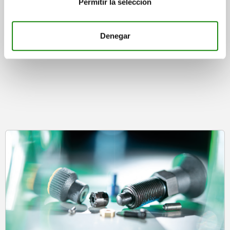
Permitir la selección
más gastos de envío
Denegar