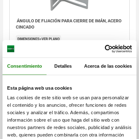
ÁNGULO DE FIJACIÓN PARA CIERRE DE IMÁN, ACERO
CINCADO
DIMENSIONES=VER PLANO
Referencia:
03075-11-9503543
$100.84
Consentimiento
Detalles
Acerca de las cookies
DETALLES
más IVA.
más gastos de envío
Esta página web usa cookies
DETALLES
Las cookies de este sitio web se usan para personalizar
el contenido y los anuncios, ofrecer funciones de redes
sociales y analizar el tráfico. Además, compartimos
CAD
información sobre el uso que haga del sitio web con
nuestros partners de redes sociales, publicidad y análisis
DESCARGAS
web, quienes pueden combinarla con otra información