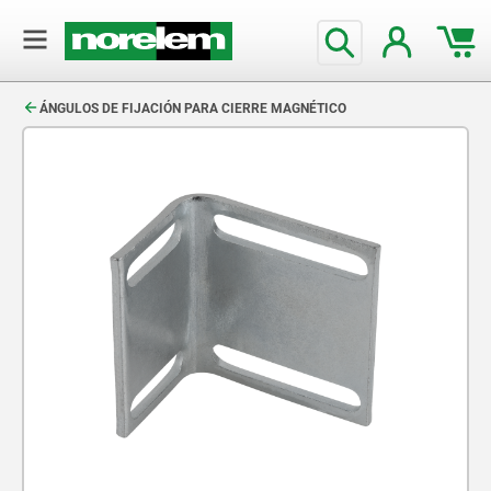
text.skipToContent
text.skipToNavigation
ÁNGULOS DE FIJACIÓN PARA CIERRE MAGNÉTICO