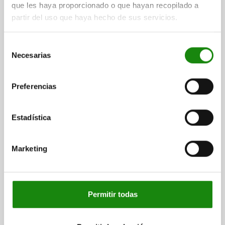
que les haya proporcionado o que hayan recopilado a
Otros clientes también
partir del uso que haya hecho de sus servicios.
compraron
Selección
Necesarias
de
consentimiento
03075
Preferencias
Estadística
Marketing
Dispositivos de enclavamiento de 
Permitir todas
desde
$100.84
DETALLES
más IVA.