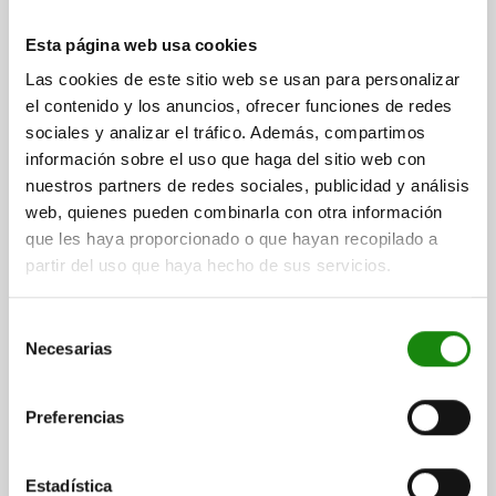
Esta página web usa cookies
Las cookies de este sitio web se usan para personalizar
el contenido y los anuncios, ofrecer funciones de redes
sociales y analizar el tráfico. Además, compartimos
información sobre el uso que haga del sitio web con
CIERRE DE IMÁN, A=30, POLIAMIDA NEGRO,
nuestros partners de redes sociales, publicidad y análisis
COMP:ACERO CINCADO, TORNILLO CABEZA PLANA
web, quienes pueden combinarla con otra información
M5X6 Y P
que les haya proporcionado o que hayan recopilado a
DISTANCIA ENTRE LAS PERFORAC=30
partir del uso que haya hecho de sus servicios.
CONTRAPIEZA=TORNILLO DE CABEZA PLANA M5X6 Y PLACA DE
SUJECIÓN 14X41X2
Selección
A1=13,5
B=28
D=6,3
H=20
H1=10
L=40
L1=19
Necesarias
de
FUERZA DE RETENCIÓN F1 N=20
FUERZA DE RETENCIÓN F2 N=10
consentimiento
Referencia:
03075-11-28402
Preferencias
$199.26
DETALLES
más IVA.
más gastos de envío
Estadística