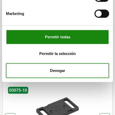
Marketing
DETALLES
CAD
Permitir todas
DESCARGAS
Permitir la selección
Otros clientes también
compraron
Denegar
03075