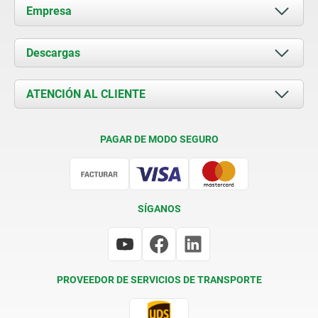
Empresa
Acerca de nosotros
Descargas
Novedades
Documents
ATENCIÓN AL CLIENTE
Contacto
Condiciones de entrega
PAGAR DE MODO SEGURO
Certificación
SÍGANOS
PROVEEDOR DE SERVICIOS DE TRANSPORTE