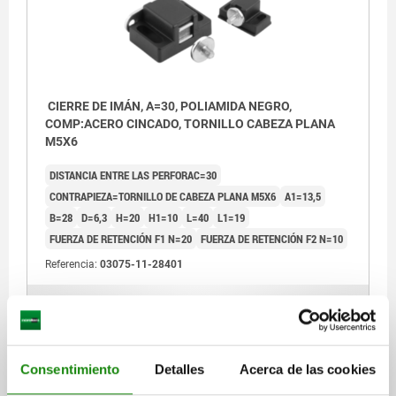
CIERRE DE IMÁN, A=30, POLIAMIDA NEGRO,
COMP:ACERO CINCADO, TORNILLO CABEZA PLANA
M5X6
DISTANCIA ENTRE LAS PERFORAC=30
CONTRAPIEZA=TORNILLO DE CABEZA PLANA M5X6
A1=13,5
B=28
D=6,3
H=20
H1=10
L=40
L1=19
FUERZA DE RETENCIÓN F1 N=20
FUERZA DE RETENCIÓN F2 N=10
Referencia:
03075-11-28401
$158.33
DETALLES
más IVA.
más gastos de envío
Consentimiento
Detalles
Acerca de las cookies
03075-11