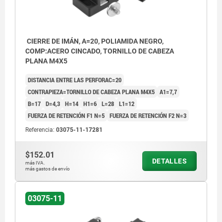
CIERRE DE IMÁN, A=20, POLIAMIDA NEGRO,
COMP:ACERO CINCADO, TORNILLO DE CABEZA
PLANA M4X5
DISTANCIA ENTRE LAS PERFORAC=20
CONTRAPIEZA=TORNILLO DE CABEZA PLANA M4X5
A1=7,7
B=17
D=4,3
H=14
H1=6
L=28
L1=12
FUERZA DE RETENCIÓN F1 N=5
FUERZA DE RETENCIÓN F2 N=3
Referencia:
03075-11-17281
$152.01
DETALLES
más IVA.
más gastos de envío
1) Tornillo de cabeza plana
03075-11
2) Placa de sujeción