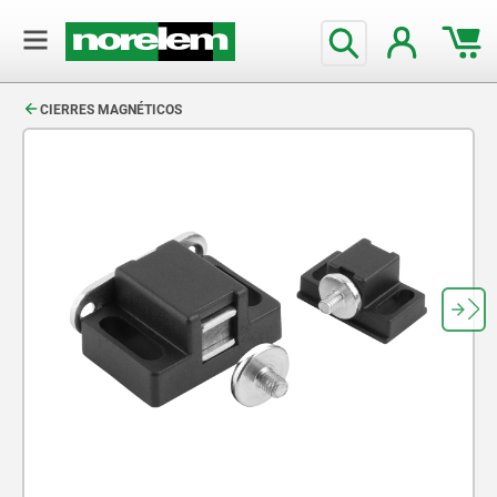
text.skipToContent
text.skipToNavigation
CIERRES MAGNÉTICOS