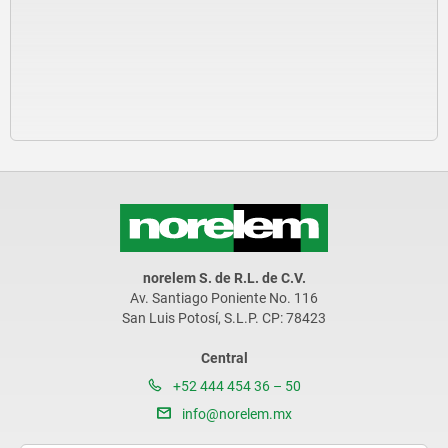
norelem S. de R.L. de C.V.
Av. Santiago Poniente No. 116
San Luis Potosí, S.L.P. CP: 78423
Central
+52 444 454 36 – 50
info@norelem.mx