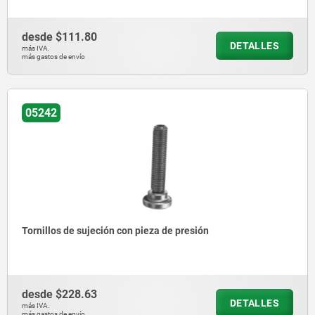
desde
$111.80
DETALLES
más IVA.
más gastos de envío
05242
Tornillos de sujeción con pieza de presión
desde
$228.63
DETALLES
más IVA.
más gastos de envío