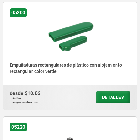
05200
Empuñaduras rectangulares de plástico con alojamiento
rectangular, color verde
desde
$10.06
DETALLES
más IVA.
más gastos de envío
05220