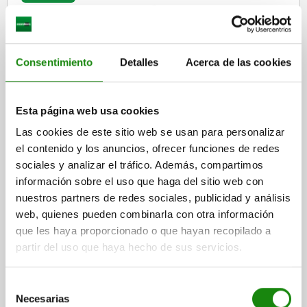
Consentimiento
Detalles
Acerca de las cookies
Husillos de presión con pieza de presión de neopreno
Esta página web usa cookies
vulcanizado
Las cookies de este sitio web se usan para personalizar
el contenido y los anuncios, ofrecer funciones de redes
sociales y analizar el tráfico. Además, compartimos
desde
$33.54
DETALLES
información sobre el uso que haga del sitio web con
más IVA.
más gastos de envío
nuestros partners de redes sociales, publicidad y análisis
web, quienes pueden combinarla con otra información
que les haya proporcionado o que hayan recopilado a
05888
partir del uso que haya hecho de sus servicios.
Selección
Necesarias
de