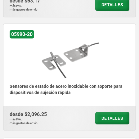
desde
$63.17
DETALLES
más IVA.
más gastos de envío
05990-20
Sensores de estado de acero inoxidable con soporte para
dispositivos de sujeción rápida
desde
$2,096.25
DETALLES
más IVA.
más gastos de envío