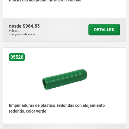
Placas del adaptador de acero, redonda
desde
$964.83
DETALLES
más IVA.
más gastos de envío
05520
Empuñaduras de plástico, redondas con alojamiento
redondo, color verde