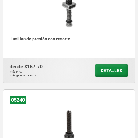
Husillos de presión con resorte
desde
$167.70
DETALLES
más IVA.
más gastos de envío
05240