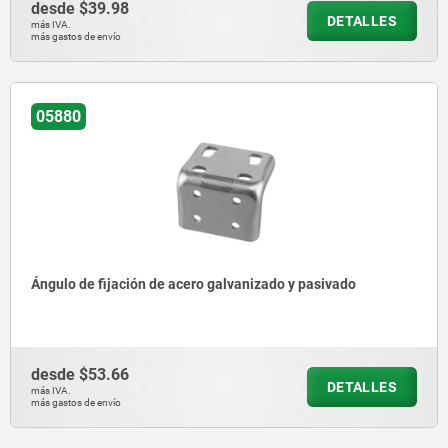
desde
$39.98
DETALLES
más IVA.
más gastos de envío
05880
Ángulo de fijación de acero galvanizado y pasivado
desde
$53.66
DETALLES
más IVA.
más gastos de envío