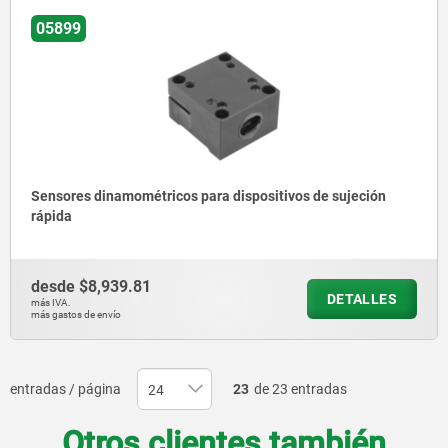
05899
Sensores dinamométricos para dispositivos de sujeción
rápida
desde
$8,939.81
DETALLES
más IVA.
más gastos de envío
entradas / página
23
de 23 entradas
Otros clientes también