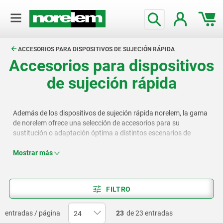
text.skipToContent
text.skipToNavigation
ACCESORIOS PARA DISPOSITIVOS DE SUJECIÓN RÁPIDA
Accesorios para dispositivos
de sujeción rápida
Además de los dispositivos de sujeción rápida norelem, la gama
de norelem ofrece una selección de accesorios para su
sustitución o adaptación óptima a distintos escenarios de
aplicación. Están disponible diversas empuñaduras de plástico,
husillos de presión, tornillos de presión, tapas protectoras,
Mostrar más
placas del adaptador y ángulos de fijación.
FILTRO
entradas / página
23
de 23 entradas