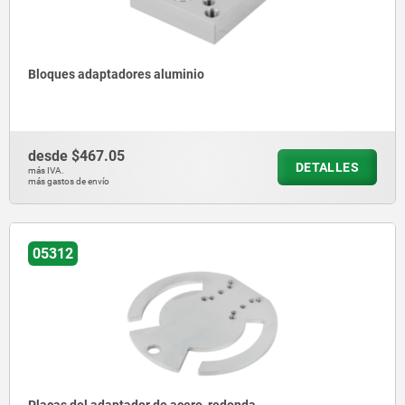
Bloques adaptadores aluminio
desde
$467.05
DETALLES
más IVA.
más gastos de envío
05312