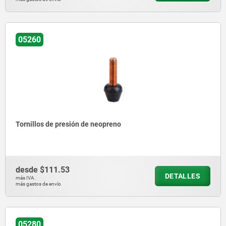
05260
Tornillos de presión de neopreno
desde
$111.53
DETALLES
más IVA.
más gastos de envío
05280