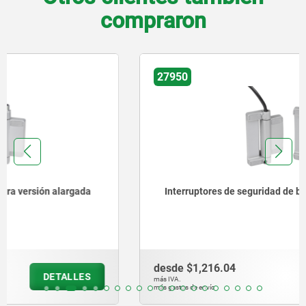
compraron
27950
Interruptores de seguridad de bisagra
desde
$1,216.04
DETALLES
más IVA.
más gastos de envío