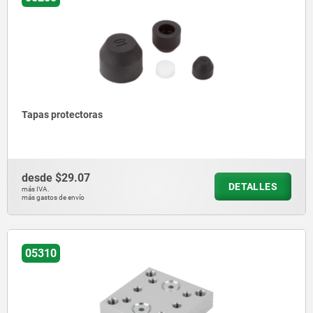
Tapas protectoras
desde
$29.07
DETALLES
más IVA.
más gastos de envío
05310