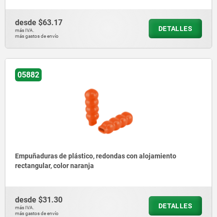
desde
$63.17
DETALLES
más IVA.
más gastos de envío
05882
Empuñaduras de plástico, redondas con alojamiento
rectangular, color naranja
desde
$31.30
DETALLES
más IVA.
más gastos de envío