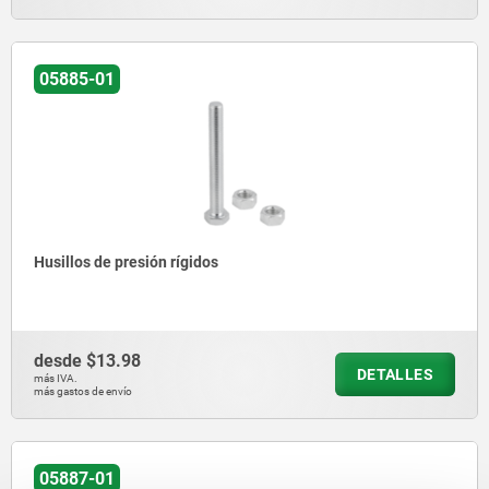
05885-01
Husillos de presión rígidos
desde
$13.98
DETALLES
más IVA.
más gastos de envío
05887-01