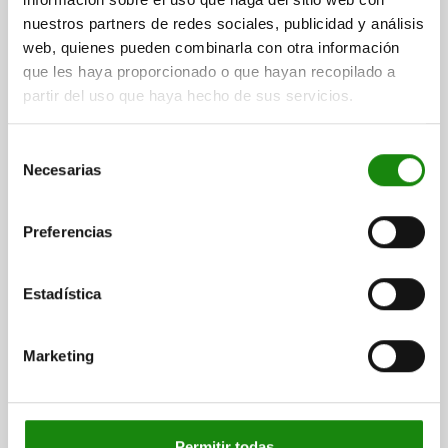
desde
$81.90
nuestros partners de redes sociales, publicidad y análisis
DETALLES
más IVA.
más gastos de envío
web, quienes pueden combinarla con otra información
que les haya proporcionado o que hayan recopilado a
partir del uso que haya hecho de sus servicios.
05538
Selección
Necesarias
de
consentimiento
Preferencias
Cierres acodados de acero o acero inoxidable con brida de
Estadística
sujeción ancha hasta 2000N, perforaciones atornilladas
ocultas
Marketing
desde
$69.88
DETALLES
más IVA.
más gastos de envío
Permitir todas