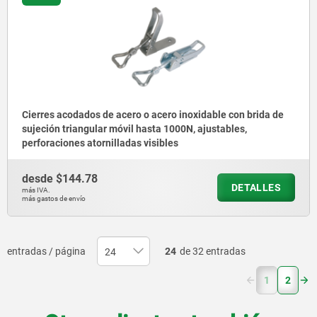
Cierres acodados de acero o acero inoxidable con brida de
sujeción triangular móvil hasta 1000N, ajustables,
perforaciones atornilladas visibles
desde
$144.78
DETALLES
más IVA.
más gastos de envío
entradas / página
24
de 32 entradas
(current)
1
2