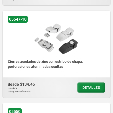
05547-10
Cierres acodados de zinc con estribo de chapa,
perforaciones atornilladas ocultas
desde
$134.45
DETALLES
más IVA.
más gastos de envío
05550