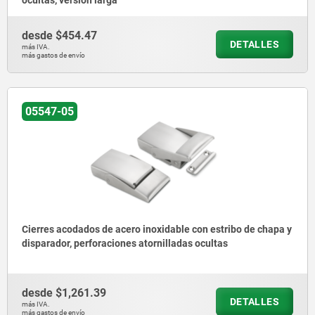
ocultas, versión larga
desde
$454.47
DETALLES
más IVA.
más gastos de envío
05547-05
Cierres acodados de acero inoxidable con estribo de chapa y
disparador, perforaciones atornilladas ocultas
desde
$1,261.39
DETALLES
más IVA.
más gastos de envío