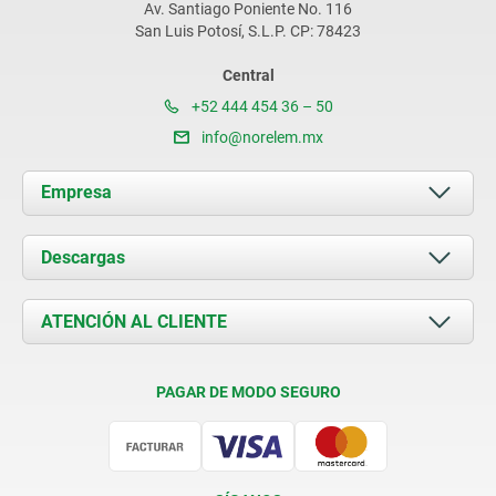
Av. Santiago Poniente No. 116
San Luis Potosí, S.L.P. CP: 78423
Central
+52 444 454 36 – 50
info@norelem.mx
Empresa
Acerca de nosotros
Descargas
Novedades
Documents
ATENCIÓN AL CLIENTE
Contacto
Condiciones de entrega
PAGAR DE MODO SEGURO
Certificación