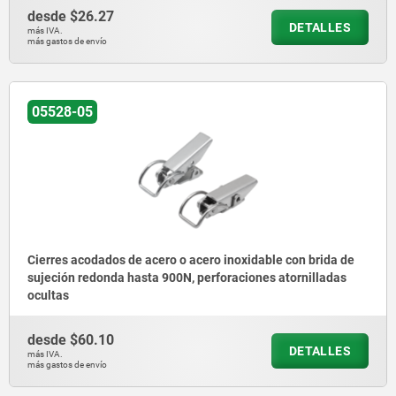
desde
$26.27
DETALLES
más IVA.
más gastos de envío
05528-05
Cierres acodados de acero o acero inoxidable con brida de
sujeción redonda hasta 900N, perforaciones atornilladas
ocultas
desde
$60.10
DETALLES
más IVA.
más gastos de envío