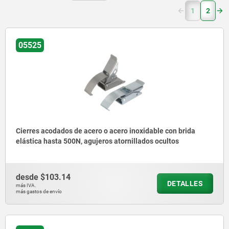
(current)
1
2
05525
Cierres acodados de acero o acero inoxidable con brida
elástica hasta 500N, agujeros atornillados ocultos
desde
$103.14
DETALLES
más IVA.
más gastos de envío