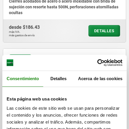
Cierres acodados de acero o acero inoxidable con brida de
sujeción con resorte hasta 500N, perforaciones atornilladas
ocultas
desde
$186.43
DETALLES
más IVA.
más gastos de envío
05537-05
Consentimiento
Detalles
Acerca de las cookies
Esta página web usa cookies
Cierres acodados de acero o acero inoxidable con brida de
Las cookies de este sitio web se usan para personalizar
sujeción con resorte hasta 450N, perforaciones atornilladas
el contenido y los anuncios, ofrecer funciones de redes
ocultas
sociales y analizar el tráfico. Además, compartimos
información sobre el uso que haga del sitio web con