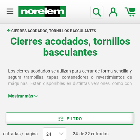
text.skipToContent
text.skipToNavigation
CIERRES ACODADOS, TORNILLOS BASCULANTES
Cierres acodados, tornillos
basculantes
Los cierres acodados se utilizan para cerrar de forma sencilla y
segura trampillas, tapas, contenedores o revestimientos de
máquinas. Están disponibles en distintas versiones, como con
bridas elásticas, bridas de sujeción o ganchos de sujeción
móviles. Esta categoría también incluye tornillos basculantes y
Mostrar más
cierres de trampa.
FILTRO
entradas / página
24
de 32 entradas