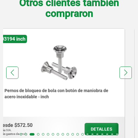
Otros clientes también
compraron
03193 inch
Pernos de bloqueo de bola con empuñadura de plástico
y collar de metal - inch
desde
$552.64
DETALLES
más IVA.
más gastos de envío