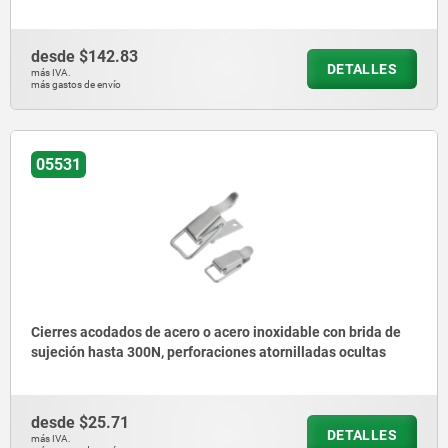
desde
$142.83
DETALLES
más IVA.
más gastos de envío
05531
Cierres acodados de acero o acero inoxidable con brida de
sujeción hasta 300N, perforaciones atornilladas ocultas
desde
$25.71
DETALLES
más IVA.