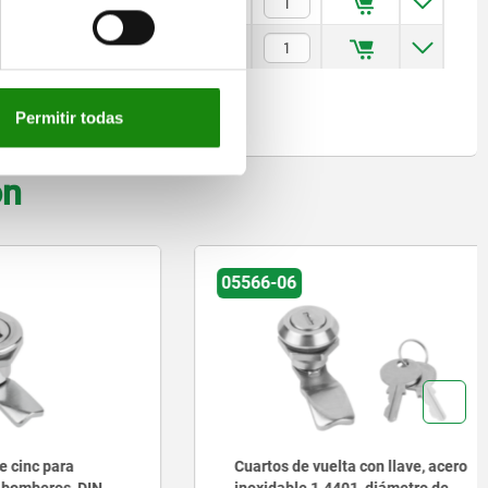
$178.61
$223.60
Permitir todas
on
05566-06
para
Cuartos de vuelta con llave, acero
os, DIN
inoxidable 1.4401, diámetro de