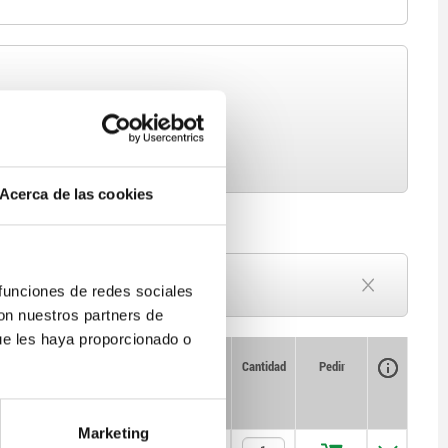
Acerca de las cookies
Plazo de entrega a petición
 funciones de redes sociales
Actualmente agotado
con nuestros partners de
ue les haya proporcionado o
Disponibilidad
CAD
Cantidad
Pedir
Precio
Marketing