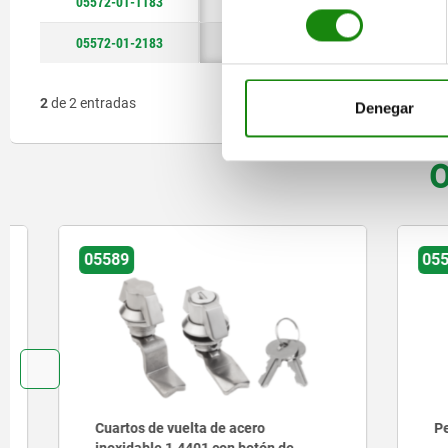
05572-01-1183
empuñadura en 
consentimiento
05572-01-2183
empuñadura en T con 
2
de 2 entradas
Denegar
O
05589
05591
Cuartos de vuelta de acero
Pestillos
inoxidable 1.4401 con botón de