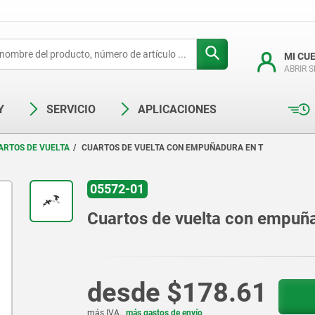
MI CU
ABRIR 
Y
SERVICIO
APLICACIONES
ARTOS DE VUELTA
CUARTOS DE VUELTA CON EMPUÑADURA EN T
05572-01
Cuartos de vuelta con empuñ
desde
$178.61
más IVA.
más gastos de envío