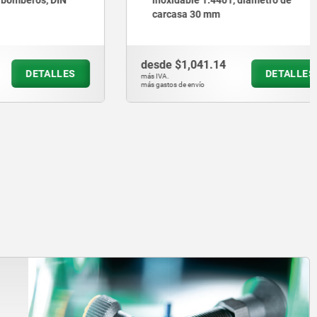
carcasa 30 mm
desde
$1,041.14
ETALLES
DETALLES
más IVA.
más gastos de envío