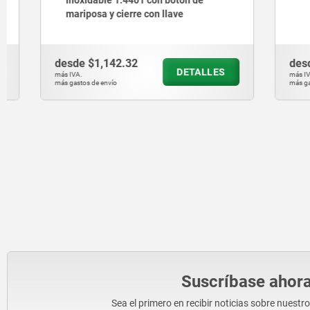
mariposa y cierre con llave
desde
$1,142.32
desde
$1,
DETALLES
más IVA.
más IVA.
más gastos de envío
más gastos de en
Suscríbase ahora
Sea el primero en recibir noticias sobre nuestr