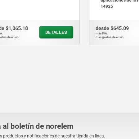
14925
065.18
desde
$645.09
DETALLES
D
más IVA.
vío
más gastos de envío
 al boletín de norelem
os productos y notificaciones de nuestra tienda en línea.