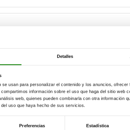
W
Detalles
27
AMPLIAR TABLA
s
15-17 días
ias veces al día a intervalos regulares.
b se usan para personalizar el contenido y los anuncios, ofrecer
17+ días
s, compartimos información sobre el uso que haga del sitio web 
 análisis web, quienes pueden combinarla con otra información q
r del uso que haya hecho de sus servicios.
H
SW
Preferencias
Estadística