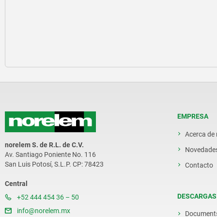
EMPRESA
Acerca de
norelem S. de R.L. de C.V.
Novedade
Av. Santiago Poniente No. 116
San Luis Potosí, S.L.P. CP: 78423
Contacto
Central
DESCARGAS
+52 444 454 36 – 50
info@norelem.mx
Document