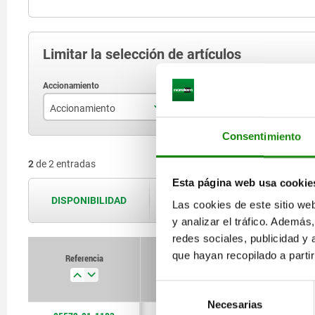
Limitar la selección de artículos
Accionamiento
H
S
Consentimiento
empuñadura en T
18,5
2
de 2 entradas
empuñadura en T con cierre
Esta página web usa cookie
DISPONIBILIDAD
Las disponibilidades se actualizan var
Las cookies de este sitio we
y analizar el tráfico. Ademá
redes sociales, publicidad y
que hayan recopilado a parti
Referencia
Accionamiento
Selección
Necesarias
de