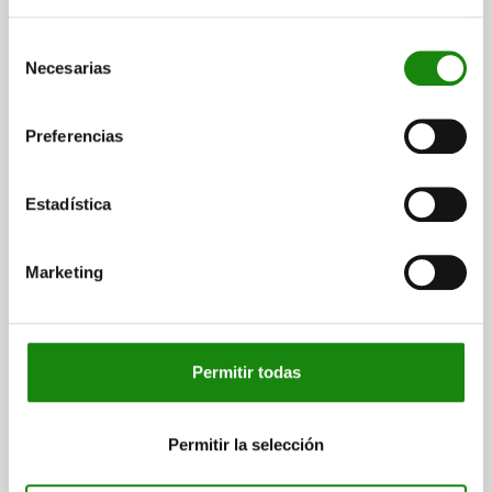
Selección
Necesarias
de
consentimiento
CUARTO DE VUELTA BLOQUEABLE, H=18, ACERO
Preferencias
INOXIDABLE
ACCIONAMIENTO=LLAVE DE CIERRE UNIFORME
ALTURA=18
Estadística
ANCHO DE LLAVE=27
Referencia:
05588-186
Marketing
$1,272.01
DETALLES
más IVA.
más gastos de envío
Permitir todas
DETALLES
Permitir la selección
CAD