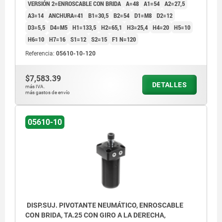
VERSIÓN 2=ENROSCABLE CON BRIDA
A=48
A1=54
A2=27,5
A3=14
ANCHURA=41
B1=30,5
B2=54
D1=M8
D2=12
D3=5,5
D4=M5
H1=133,5
H2=65,1
H3=25,4
H4=20
H5=10
H6=10
H7=16
S1=12
S2=15
F1 N=120
Referencia:
05610-10-120
$7,583.39
DETALLES
más IVA.
más gastos de envío
05610-10
DISP.SUJ. PIVOTANTE NEUMÁTICO, ENROSCABLE
CON BRIDA, TA.25 CON GIRO A LA DERECHA,