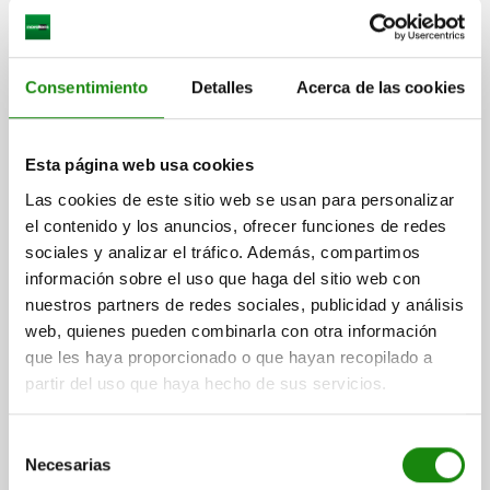
Consentimiento
Detalles
Acerca de las cookies
DISP.SUJ. PIVOTANTE NEUMÁTICO, ENROSCABLE
Esta página web usa cookies
CON BRIDA, TA.40 CON GIRO A LA DERECHA,
D=M55X1,5, H=103, ALUMINIO NEGRO ANODIZADO,
Las cookies de este sitio web se usan para personalizar
COMP:ACERO CROMADO DURO
el contenido y los anuncios, ofrecer funciones de redes
MODELO DE FORMA=CON GIRO A LA DERECHA
TAMAÑO=40
sociales y analizar el tráfico. Además, compartimos
ROSCA=M55X1,5
ALTURA=103
CARRERA S=30
información sobre el uso que haga del sitio web con
VERSIÓN 2=ENROSCABLE CON BRIDA
A=70
A1=79
A2=37,5
nuestros partners de redes sociales, publicidad y análisis
A3=26
ANCHURA=65
B1=50
B2=87
D1=M8
D2=16
D3=6,5
web, quienes pueden combinarla con otra información
D4=G1/8
H1=152
H2=73
H3=30
H4=25
H5=13
H6=10,5
que les haya proporcionado o que hayan recopilado a
H7=19
S1=14
S2=16
F1 N=650
partir del uso que haya hecho de sus servicios.
Referencia:
05610-10-140
Selección
$8,440.90
Necesarias
DETALLES
de
más IVA.
más gastos de envío