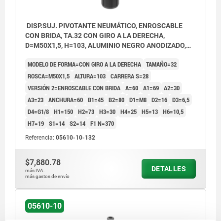
DISP.SUJ. PIVOTANTE NEUMÁTICO, ENROSCABLE
CON BRIDA, TA.32 CON GIRO A LA DERECHA,
D=M50X1,5, H=103, ALUMINIO NEGRO ANODIZADO,
COMP:ACERO CROMADO DURO
MODELO DE FORMA=CON GIRO A LA DERECHA
TAMAÑO=32
ROSCA=M50X1,5
ALTURA=103
CARRERA S=28
VERSIÓN 2=ENROSCABLE CON BRIDA
A=60
A1=69
A2=30
A3=23
ANCHURA=60
B1=45
B2=80
D1=M8
D2=16
D3=6,5
D4=G1/8
H1=150
H2=73
H3=30
H4=25
H5=13
H6=10,5
H7=19
S1=14
S2=14
F1 N=370
Referencia:
05610-10-132
$7,880.78
DETALLES
más IVA.
más gastos de envío
05610-10