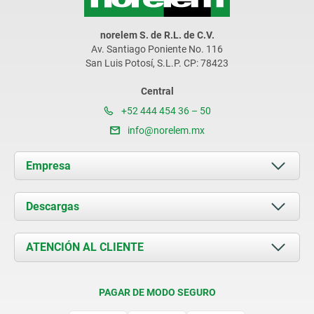
norelem S. de R.L. de C.V.
Av. Santiago Poniente No. 116
San Luis Potosí, S.L.P. CP: 78423
Central
+52 444 454 36 – 50
info@norelem.mx
Empresa
Acerca de nosotros
Descargas
Novedades
Documents
ATENCIÓN AL CLIENTE
Contacto
Condiciones de entrega
PAGAR DE MODO SEGURO
Certificación