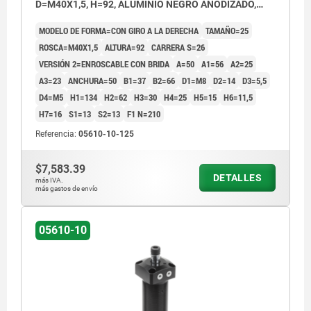
D=M40X1,5, H=92, ALUMINIO NEGRO ANODIZADO,
COMP:ACERO CROMADO DURO
MODELO DE FORMA=CON GIRO A LA DERECHA
TAMAÑO=25
ROSCA=M40X1,5
ALTURA=92
CARRERA S=26
VERSIÓN 2=ENROSCABLE CON BRIDA
A=50
A1=56
A2=25
A3=23
ANCHURA=50
B1=37
B2=66
D1=M8
D2=14
D3=5,5
D4=M5
H1=134
H2=62
H3=30
H4=25
H5=15
H6=11,5
H7=16
S1=13
S2=13
F1 N=210
Referencia:
05610-10-125
$7,583.39
DETALLES
más IVA.
más gastos de envío
05610-10