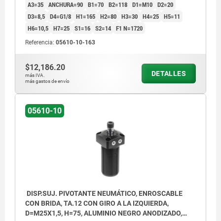
A3=35
ANCHURA=90
B1=70
B2=118
D1=M10
D2=20
D3=8,5
D4=G1/8
H1=165
H2=80
H3=30
H4=25
H5=11
H6=10,5
H7=25
S1=16
S2=14
F1 N=1720
Referencia:
05610-10-163
$12,186.20
DETALLES
más IVA.
más gastos de envío
05610-10
DISP.SUJ. PIVOTANTE NEUMÁTICO, ENROSCABLE
CON BRIDA, TA.12 CON GIRO A LA IZQUIERDA,
D=M25X1,5, H=75, ALUMINIO NEGRO ANODIZADO,