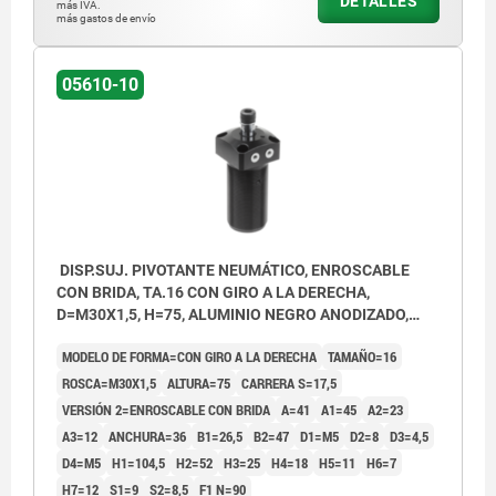
DETALLES
3) Carrera de giro
más IVA.
más gastos de envío
4) Carrera de sujeción
5) Suelto
05610-10
6) Sujeto
7) Giro a la izquierda
8) Giro a la derecha
DISP.SUJ. PIVOTANTE NEUMÁTICO, ENROSCABLE
CON BRIDA, TA.16 CON GIRO A LA DERECHA,
D=M30X1,5, H=75, ALUMINIO NEGRO ANODIZADO,
COMP:ACERO CROMADO DURO
MODELO DE FORMA=CON GIRO A LA DERECHA
TAMAÑO=16
ROSCA=M30X1,5
ALTURA=75
CARRERA S=17,5
VERSIÓN 2=ENROSCABLE CON BRIDA
A=41
A1=45
A2=23
A3=12
ANCHURA=36
B1=26,5
B2=47
D1=M5
D2=8
D3=4,5
D4=M5
H1=104,5
H2=52
H3=25
H4=18
H5=11
H6=7
H7=12
S1=9
S2=8,5
F1 N=90