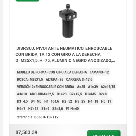
DISP.SUJ. PIVOTANTE NEUMÁTICO, ENROSCABLE
CON BRIDA, TA.12 CON GIRO A LA DERECHA,
D=M25X1,5, H=75, ALUMINIO NEGRO ANODIZADO,
COMP:ACERO CROMADO DURO
MODELO DE FORMA=CON GIRO A LA DERECHA
TAMAÑO=12
ROSCA=M25X1,5
ALTURA=75
CARRERA S=17,6
VERSIÓN 2=ENROSCABLE CON BRIDA
A=35
A1=39
A2=18,75
A3=10
ANCHURA=32,5
B1=23
B2=42,5
D1=M5
D2=8
D3=4,5
D4=M5
H1=104,6
H2=52
H3=25
H4=18
H5=11
H6=7
H7=12
S1=9
S2=8,6
F1 N=40
Referencia:
05610-10-112
1) Sujetar
2) Destensar
$7,583.39