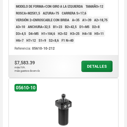
COMP:ACERO CROMADO DURO
MODELO DE FORMA=CON GIRO A LA IZQUIERDA
TAMAÑO=12
ROSCA=M25X1,5
ALTURA=75
CARRERA S=17,6
VERSIÓN 2=ENROSCABLE CON BRIDA
A=35
A1=39
A2=18,75
A3=10
ANCHURA=32,5
B1=23
B2=42,5
D1=M5
D2=8
D3=4,5
D4=M5
H1=104,6
H2=52
H3=25
H4=18
H5=11
H6=7
H7=12
S1=9
S2=8,6
F1 N=40
Referencia:
05610-10-212
$7,583.39
DETALLES
más IVA.
más gastos de envío
05610-10