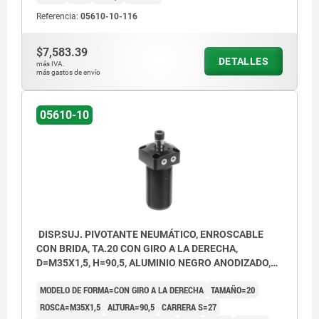
Referencia:
05610-10-116
$7,583.39
DETALLES
más IVA.
más gastos de envío
05610-10
DISP.SUJ. PIVOTANTE NEUMÁTICO, ENROSCABLE
CON BRIDA, TA.20 CON GIRO A LA DERECHA,
D=M35X1,5, H=90,5, ALUMINIO NEGRO ANODIZADO,
COMP:ACERO CROMADO DURO
MODELO DE FORMA=CON GIRO A LA DERECHA
TAMAÑO=20
ROSCA=M35X1,5
ALTURA=90,5
CARRERA S=27