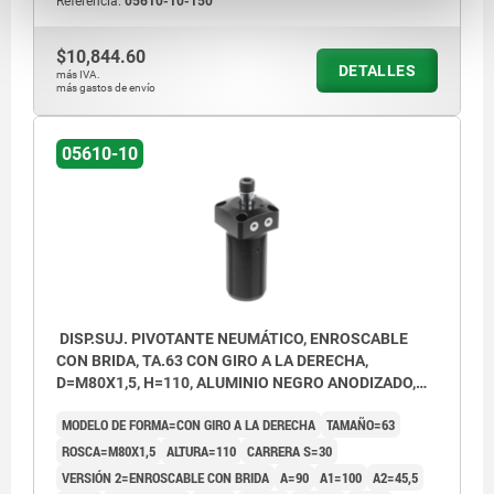
Referencia:
05610-10-150
$10,844.60
DETALLES
más IVA.
más gastos de envío
05610-10
DISP.SUJ. PIVOTANTE NEUMÁTICO, ENROSCABLE
CON BRIDA, TA.63 CON GIRO A LA DERECHA,
D=M80X1,5, H=110, ALUMINIO NEGRO ANODIZADO,
COMP:ACERO CROMADO DURO
MODELO DE FORMA=CON GIRO A LA DERECHA
TAMAÑO=63
ROSCA=M80X1,5
ALTURA=110
CARRERA S=30
VERSIÓN 2=ENROSCABLE CON BRIDA
A=90
A1=100
A2=45,5