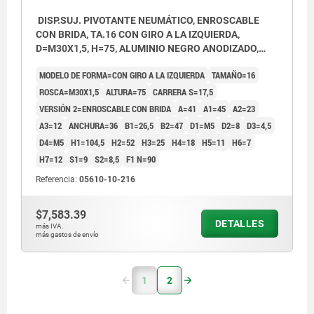
DISP.SUJ. PIVOTANTE NEUMÁTICO, ENROSCABLE
CON BRIDA, TA.16 CON GIRO A LA IZQUIERDA,
D=M30X1,5, H=75, ALUMINIO NEGRO ANODIZADO,
COMP:ACERO CROMADO DURO
MODELO DE FORMA=CON GIRO A LA IZQUIERDA
TAMAÑO=16
ROSCA=M30X1,5
ALTURA=75
CARRERA S=17,5
VERSIÓN 2=ENROSCABLE CON BRIDA
A=41
A1=45
A2=23
A3=12
ANCHURA=36
B1=26,5
B2=47
D1=M5
D2=8
D3=4,5
D4=M5
H1=104,5
H2=52
H3=25
H4=18
H5=11
H6=7
H7=12
S1=9
S2=8,5
F1 N=90
Referencia:
05610-10-216
$7,583.39
DETALLES
más IVA.
más gastos de envío
1
2