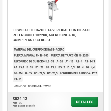
DISP.SUJ. DE CAZOLETA VERTICAL CON PIEZA DE
RETENCIÓN, F1=2200, ACERO CINCADO,
COMP:PLÁSTICO ROJO
MATERIAL DEL CUERPO DE BASE=ACERO
FUERZA MANUAL FH N=100
FUERZA DE TRACCIÓN N=2200
RECORRIDO DE SUJECIÓN L2=38
A=26
A1=13
A2=4
A3=14,3
A4=25,4
B=35
B1=22
B3=13,5
B5=2
D=5,3
D1=4
D2=4,4
D3=M4
H=55
H1=78,5
H2=26,5
LONGITUD DE LA ROSCA=12,2
L3=81
Referencia:
05830-01-02200
$534.13
DETALLES
más IVA.
más gastos de envío