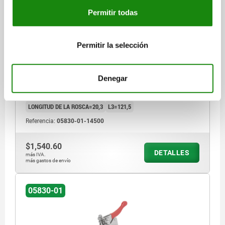
DISP.SUJ. DE CAZOLETA VERTICAL CON PIEZA DE
Permitir todas
RETENCIÓN, F1=4500, ACERO INOXIDABLE ACABADO
NATURAL, COMP:PLÁSTICO ROJO
Permitir la selección
MATERIAL DEL CUERPO DE BASE=ACERO INOXIDABLE
FUERZA MANUAL FH N=150
FUERZA DE TRACCIÓN N=4500
RECORRIDO DE SUJECIÓN L2=50
A=33,3
A1=19,1
A2=7,1
Denegar
A3=20,6
A4=38,1
B=40
B1=25,4
B3=17
B5=3
D=7,1
D1=6
D2=5,6
D3=M6
H=65,4
H1=111
H2=40,5
LONGITUD DE LA ROSCA=20,3
L3=121,5
Referencia:
05830-01-14500
$1,540.60
DETALLES
más IVA.
más gastos de envío
05830-01