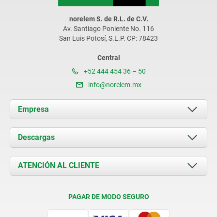
norelem S. de R.L. de C.V.
Av. Santiago Poniente No. 116
San Luis Potosí, S.L.P. CP: 78423
Central
+52 444 454 36 – 50
info@norelem.mx
Empresa
Acerca de nosotros
Descargas
Novedades
Documents
ATENCIÓN AL CLIENTE
Contacto
Condiciones de entrega
PAGAR DE MODO SEGURO
Certificación