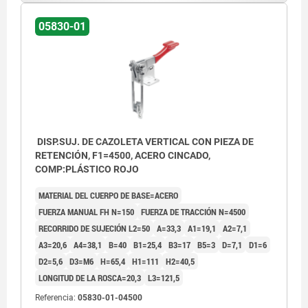
05830-01
DISP.SUJ. DE CAZOLETA VERTICAL CON PIEZA DE
RETENCIÓN, F1=4500, ACERO CINCADO,
COMP:PLÁSTICO ROJO
MATERIAL DEL CUERPO DE BASE=ACERO
FUERZA MANUAL FH N=150
FUERZA DE TRACCIÓN N=4500
RECORRIDO DE SUJECIÓN L2=50
A=33,3
A1=19,1
A2=7,1
A3=20,6
A4=38,1
B=40
B1=25,4
B3=17
B5=3
D=7,1
D1=6
D2=5,6
D3=M6
H=65,4
H1=111
H2=40,5
LONGITUD DE LA ROSCA=20,3
L3=121,5
Referencia:
05830-01-04500