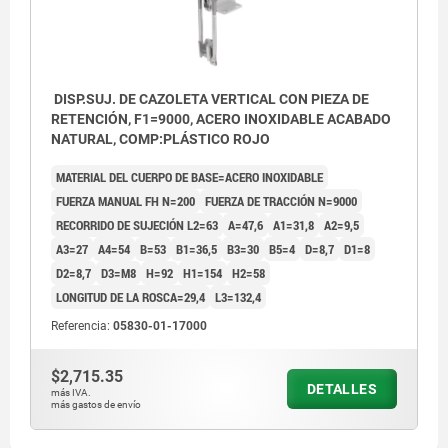
DISP.SUJ. DE CAZOLETA VERTICAL CON PIEZA DE
RETENCIÓN, F1=9000, ACERO INOXIDABLE ACABADO
NATURAL, COMP:PLÁSTICO ROJO
MATERIAL DEL CUERPO DE BASE=ACERO INOXIDABLE
FUERZA MANUAL FH N=200
FUERZA DE TRACCIÓN N=9000
RECORRIDO DE SUJECIÓN L2=63
A=47,6
A1=31,8
A2=9,5
A3=27
A4=54
B=53
B1=36,5
B3=30
B5=4
D=8,7
D1=8
D2=8,7
D3=M8
H=92
H1=154
H2=58
LONGITUD DE LA ROSCA=29,4
L3=132,4
Referencia:
05830-01-17000
$2,715.35
DETALLES
más IVA.
más gastos de envío