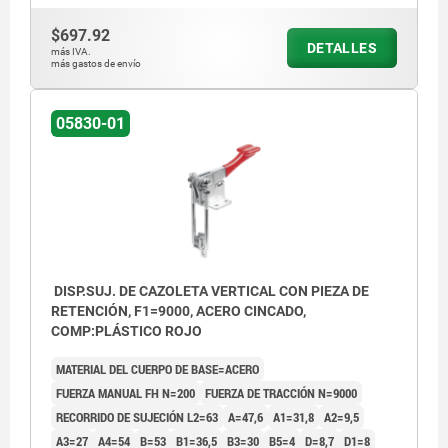
$697.92
DETALLES
más IVA.
más gastos de envío
05830-01
DISP.SUJ. DE CAZOLETA VERTICAL CON PIEZA DE
RETENCIÓN, F1=9000, ACERO CINCADO,
COMP:PLÁSTICO ROJO
MATERIAL DEL CUERPO DE BASE=ACERO
FUERZA MANUAL FH N=200
FUERZA DE TRACCIÓN N=9000
RECORRIDO DE SUJECIÓN L2=63
A=47,6
A1=31,8
A2=9,5
A3=27
A4=54
B=53
B1=36,5
B3=30
B5=4
D=8,7
D1=8