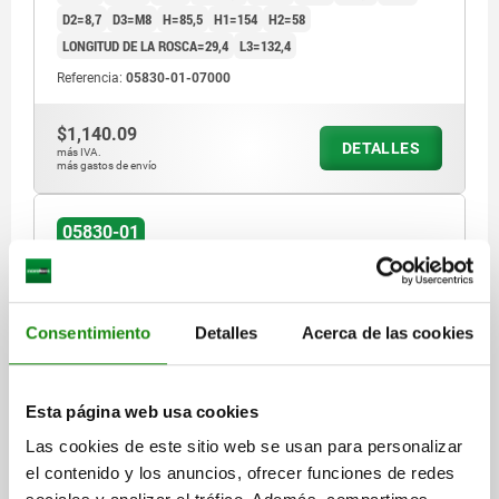
D2=8,7
D3=M8
H=85,5
H1=154
H2=58
LONGITUD DE LA ROSCA=29,4
L3=132,4
Referencia:
05830-01-07000
$1,140.09
DETALLES
más IVA.
más gastos de envío
05830-01
Consentimiento
Detalles
Acerca de las cookies
Esta página web usa cookies
DISP.SUJ. DE CAZOLETA VERTICAL CON PIEZA DE
RETENCIÓN, F1=2200, ACERO INOXIDABLE ACABADO
Las cookies de este sitio web se usan para personalizar
NATURAL, COMP:PLÁSTICO ROJO
el contenido y los anuncios, ofrecer funciones de redes