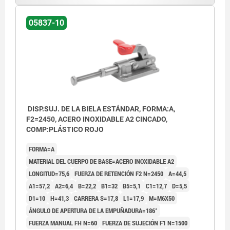
05837-10
DISP.SUJ. DE LA BIELA ESTÁNDAR, FORMA:A,
F2=2450, ACERO INOXIDABLE A2 CINCADO,
COMP:PLÁSTICO ROJO
FORMA=A
MATERIAL DEL CUERPO DE BASE=ACERO INOXIDABLE A2
LONGITUD=75,6
FUERZA DE RETENCIÓN F2 N=2450
A=44,5
A1=57,2
A2=6,4
B=22,2
B1=32
B5=5,1
C1=12,7
D=5,5
D1=10
H=41,3
CARRERA S=17,8
L1=17,9
M=M6X50
ÁNGULO DE APERTURA DE LA EMPUÑADURA=186°
FUERZA MANUAL FH N=60
FUERZA DE SUJECIÓN F1 N=1500