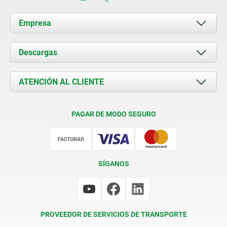
Empresa
Acerca de nosotros
Descargas
Novedades
Documents
ATENCIÓN AL CLIENTE
Contacto
Condiciones de entrega
PAGAR DE MODO SEGURO
Certificación
SÍGANOS
PROVEEDOR DE SERVICIOS DE TRANSPORTE