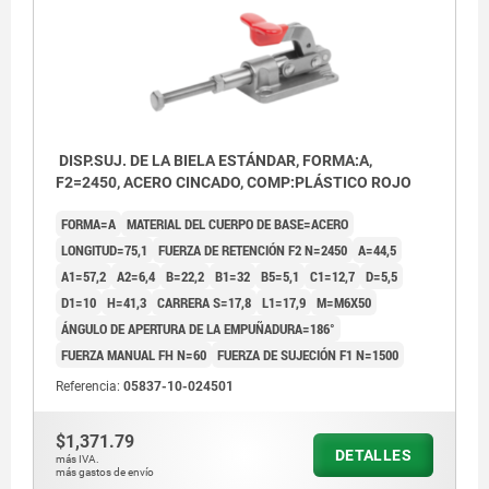
DISP.SUJ. DE LA BIELA ESTÁNDAR, FORMA:A,
F2=2450, ACERO CINCADO, COMP:PLÁSTICO ROJO
FORMA=A
MATERIAL DEL CUERPO DE BASE=ACERO
LONGITUD=75,1
FUERZA DE RETENCIÓN F2 N=2450
A=44,5
A1=57,2
A2=6,4
B=22,2
B1=32
B5=5,1
C1=12,7
D=5,5
D1=10
H=41,3
CARRERA S=17,8
L1=17,9
M=M6X50
ÁNGULO DE APERTURA DE LA EMPUÑADURA=186°
FUERZA MANUAL FH N=60
FUERZA DE SUJECIÓN F1 N=1500
Referencia:
05837-10-024501
$1,371.79
DETALLES
más IVA.
más gastos de envío