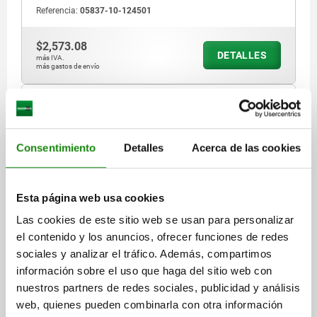
Referencia:
05837-10-124501
$2,573.08
DETALLES
más IVA.
más gastos de envío
05837-10
Consentimiento
Detalles
Acerca de las cookies
Esta página web usa cookies
Las cookies de este sitio web se usan para personalizar
DISP.SUJ. DE LA BIELA ESTÁNDAR, FORMA:B,
el contenido y los anuncios, ofrecer funciones de redes
F2=3150, ACERO CINCADO, COMP:PLÁSTICO ROJO
sociales y analizar el tráfico. Además, compartimos
FORMA=B
MATERIAL DEL CUERPO DE BASE=ACERO
información sobre el uso que haga del sitio web con
LONGITUD=153,2
FUERZA DE RETENCIÓN F2 N=3150
A=41,3
nuestros partners de redes sociales, publicidad y análisis
A1=109,5
A2=34,9
A3=15,9
B=41,3
B1=55,6
B5=4,8
web, quienes pueden combinarla con otra información