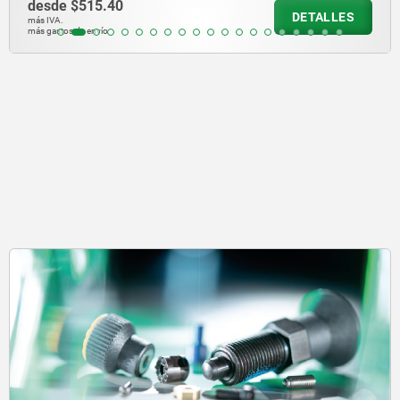
desde
$19,900.40
DETALLES
más IVA.
más gastos de envío