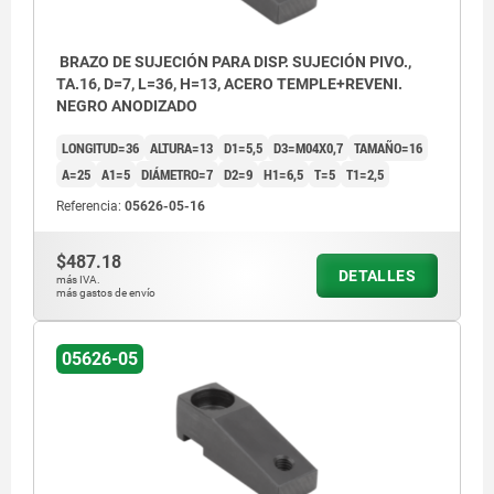
BRAZO DE SUJECIÓN PARA DISP. SUJECIÓN PIVO.,
TA.16, D=7, L=36, H=13, ACERO TEMPLE+REVENI.
NEGRO ANODIZADO
LONGITUD=36
ALTURA=13
D1=5,5
D3=M04X0,7
TAMAÑO=16
A=25
A1=5
DIÁMETRO=7
D2=9
H1=6,5
T=5
T1=2,5
Referencia:
05626-05-16
$487.18
DETALLES
más IVA.
más gastos de envío
05626-05