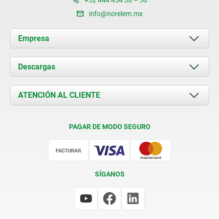
+52 444 454 36 – 50
info@norelem.mx
Empresa
Acerca de nosotros
Descargas
Novedades
Documents
ATENCIÓN AL CLIENTE
Contacto
Condiciones de entrega
PAGAR DE MODO SEGURO
Certificación
SÍGANOS