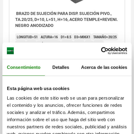
BRAZO DE SUJECIÓN PARA DISP. SUJECIÓN PIVO.,
TA.20/25, D=10, L=51, H=16, ACERO TEMPLE+REVENI.
NEGRO ANODIZADO
LONGITUD=51
ALTURA=16
D1=8.5
D3=M06X1
TAMAÑO=20/25
A=35
A1=7
DIÁMETRO=10
D2=14
H1=8
T=7
T1=3
Referencia:
05626-05-2025
Consentimiento
Detalles
Acerca de las cookies
$527.70
DETALLES
más IVA.
más gastos de envío
Esta página web usa cookies
05626-05
Las cookies de este sitio web se usan para personalizar
el contenido y los anuncios, ofrecer funciones de redes
sociales y analizar el tráfico. Además, compartimos
información sobre el uso que haga del sitio web con
nuestros partners de redes sociales, publicidad y análisis
web, quienes pueden combinarla con otra información