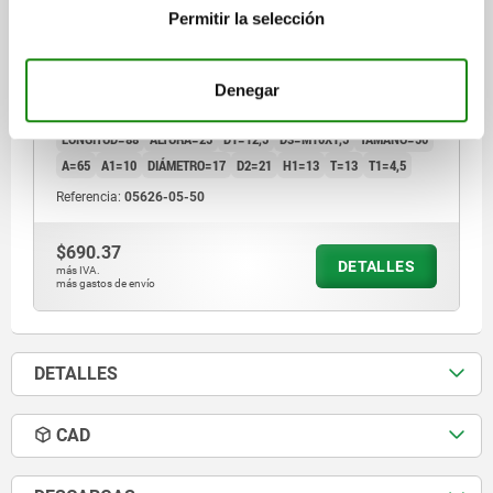
Permitir la selección
BRAZO DE SUJECIÓN PARA DISP. SUJECIÓN PIVO.,
TA.50, D=17, L=88, H=25, ACERO TEMPLE+REVENI.
Denegar
NEGRO ANODIZADO
LONGITUD=88
ALTURA=25
D1=12,5
D3=M10X1,5
TAMAÑO=50
A=65
A1=10
DIÁMETRO=17
D2=21
H1=13
T=13
T1=4,5
Referencia:
05626-05-50
$690.37
DETALLES
más IVA.
más gastos de envío
DETALLES
CAD