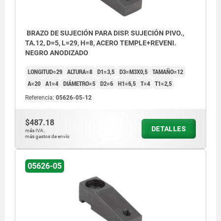
BRAZO DE SUJECIÓN PARA DISP. SUJECIÓN PIVO.,
TA.12, D=5, L=29, H=8, ACERO TEMPLE+REVENI.
NEGRO ANODIZADO
LONGITUD=29
ALTURA=8
D1=3,5
D3=M3X0,5
TAMAÑO=12
A=20
A1=4
DIÁMETRO=5
D2=6
H1=6,5
T=4
T1=2,5
Referencia:
05626-05-12
$487.18
DETALLES
más IVA.
más gastos de envío
05626-05