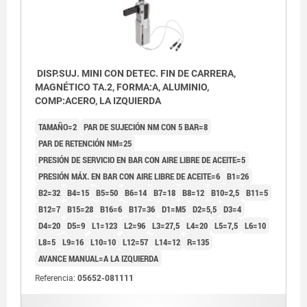
DISP.SUJ. MINI CON DETEC. FIN DE CARRERA,
MAGNÉTICO TA.2, FORMA:A, ALUMINIO,
COMP:ACERO, LA IZQUIERDA
TAMAÑO=2
PAR DE SUJECIÓN NM CON 5 BAR=8
PAR DE RETENCIÓN NM=25
PRESIÓN DE SERVICIO EN BAR CON AIRE LIBRE DE ACEITE=5
PRESIÓN MÁX. EN BAR CON AIRE LIBRE DE ACEITE=6
B1=26
B2=32
B4=15
B5=50
B6=14
B7=18
B8=12
B10=2,5
B11=5
B12=7
B15=28
B16=6
B17=36
D1=M5
D2=5,5
D3=4
D4=20
D5=9
L1=123
L2=96
L3=27,5
L4=20
L5=7,5
L6=10
L8=5
L9=16
L10=10
L12=57
L14=12
R=135
AVANCE MANUAL=A LA IZQUIERDA
Referencia:
05652-081111