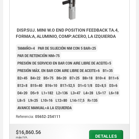
DISP.SUJ. MINI W.O END POSITION FEEDBACK TA.4,
FORMA:A, ALUMINIO, COMP:ACERO, LA IZQUIERDA
TAMAÑO=4
PAR DE SUJECIÓN NM CON 5 BAR=25
PAR DE RETENCIÓN NM=75
PRESIÓN DE SERVICIO EN BAR CON AIRE LIBRE DE ACEITE=5
PRESIÓN MÁX. EN BAR CON AIRE LIBRE DE ACEITE=6
B1=35
B2=45
B4=22
B5=75
B6=20
B7=25
B8=18
B10=4
B11=6
B12=8
B15=40
B16=10
B17=52,5
D1=G 1/8
D2=8,5
D3=6
D4=20
D5=9
L1=182
L2=136
L3=47
L4=28
L5=17
L6=18
L8=5
L9=25
L10=16
L12=80
L14=17,5
R=135
AVANCE MANUAL=A LA IZQUIERDA
Referencia:
05652-254111
$16,860.56
DETALLES
más IVA.