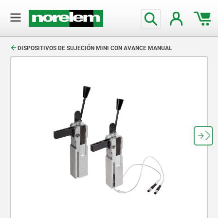
text.skipToContent
text.skipToNavigation
DISPOSITIVOS DE SUJECIÓN MINI CON AVANCE MANUAL