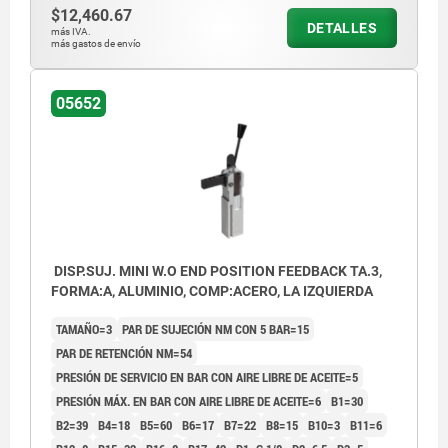
$12,460.67
DETALLES
más IVA.
más gastos de envío
05652
DISP.SUJ. MINI W.O END POSITION FEEDBACK TA.3,
FORMA:A, ALUMINIO, COMP:ACERO, LA IZQUIERDA
TAMAÑO=3
PAR DE SUJECIÓN NM CON 5 BAR=15
PAR DE RETENCIÓN NM=54
PRESIÓN DE SERVICIO EN BAR CON AIRE LIBRE DE ACEITE=5
PRESIÓN MÁX. EN BAR CON AIRE LIBRE DE ACEITE=6
B1=30
B2=39
B4=18
B5=60
B6=17
B7=22
B8=15
B10=3
B11=6