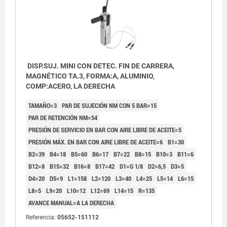
DISP.SUJ. MINI CON DETEC. FIN DE CARRERA,
MAGNÉTICO TA.3, FORMA:A, ALUMINIO,
COMP:ACERO, LA DERECHA
TAMAÑO=3
PAR DE SUJECIÓN NM CON 5 BAR=15
PAR DE RETENCIÓN NM=54
PRESIÓN DE SERVICIO EN BAR CON AIRE LIBRE DE ACEITE=5
PRESIÓN MÁX. EN BAR CON AIRE LIBRE DE ACEITE=6
B1=30
B2=39
B4=18
B5=60
B6=17
B7=22
B8=15
B10=3
B11=6
B12=8
B15=32
B16=8
B17=42
D1=G 1/8
D2=6,5
D3=5
D4=20
D5=9
L1=158
L2=120
L3=40
L4=25
L5=14
L6=15
L8=5
L9=20
L10=12
L12=69
L14=15
R=135
AVANCE MANUAL=A LA DERECHA
Referencia:
05652-151112