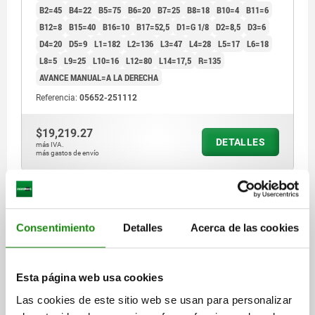
B2=45
B4=22
B5=75
B6=20
B7=25
B8=18
B10=4
B11=6
B12=8
B15=40
B16=10
B17=52,5
D1=G 1/8
D2=8,5
D3=6
D4=20
D5=9
L1=182
L2=136
L3=47
L4=28
L5=17
L6=18
L8=5
L9=25
L10=16
L12=80
L14=17,5
R=135
AVANCE MANUAL=A LA DERECHA
Referencia:
05652-251112
$19,219.27
DETALLES
más IVA.
más gastos de envío
05652
Consentimiento
Detalles
Acerca de las cookies
Esta página web usa cookies
Las cookies de este sitio web se usan para personalizar
DISP.SUJ. MINI W.O END POSITION FEEDBACK TA.2,