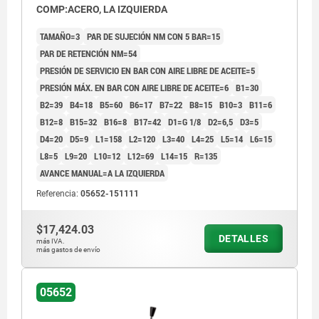
COMP:ACERO, LA IZQUIERDA
TAMAÑO=3
PAR DE SUJECIÓN NM CON 5 BAR=15
PAR DE RETENCIÓN NM=54
PRESIÓN DE SERVICIO EN BAR CON AIRE LIBRE DE ACEITE=5
PRESIÓN MÁX. EN BAR CON AIRE LIBRE DE ACEITE=6
B1=30
B2=39
B4=18
B5=60
B6=17
B7=22
B8=15
B10=3
B11=6
B12=8
B15=32
B16=8
B17=42
D1=G 1/8
D2=6,5
D3=5
D4=20
D5=9
L1=158
L2=120
L3=40
L4=25
L5=14
L6=15
L8=5
L9=20
L10=12
L12=69
L14=15
R=135
AVANCE MANUAL=A LA IZQUIERDA
Referencia:
05652-151111
$17,424.03
DETALLES
más IVA.
más gastos de envío
05652