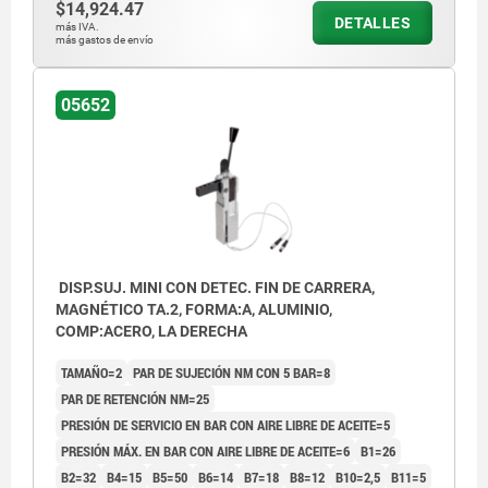
$14,924.47
DETALLES
más IVA.
más gastos de envío
05652
DISP.SUJ. MINI CON DETEC. FIN DE CARRERA,
MAGNÉTICO TA.2, FORMA:A, ALUMINIO,
COMP:ACERO, LA DERECHA
TAMAÑO=2
PAR DE SUJECIÓN NM CON 5 BAR=8
PAR DE RETENCIÓN NM=25
PRESIÓN DE SERVICIO EN BAR CON AIRE LIBRE DE ACEITE=5
PRESIÓN MÁX. EN BAR CON AIRE LIBRE DE ACEITE=6
B1=26
B2=32
B4=15
B5=50
B6=14
B7=18
B8=12
B10=2,5
B11=5