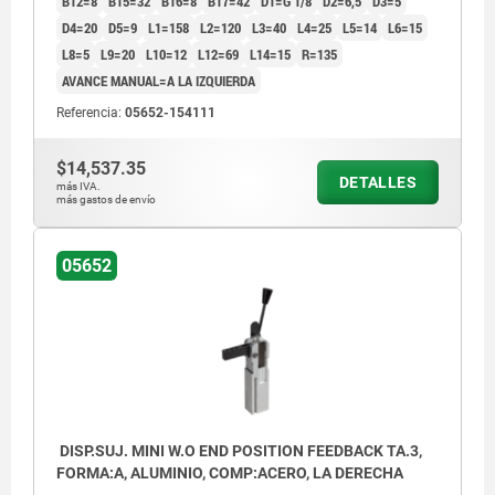
B12=8
B15=32
B16=8
B17=42
D1=G 1/8
D2=6,5
D3=5
D4=20
D5=9
L1=158
L2=120
L3=40
L4=25
L5=14
L6=15
L8=5
L9=20
L10=12
L12=69
L14=15
R=135
AVANCE MANUAL=A LA IZQUIERDA
Referencia:
05652-154111
$14,537.35
DETALLES
más IVA.
más gastos de envío
05652
DISP.SUJ. MINI W.O END POSITION FEEDBACK TA.3,
FORMA:A, ALUMINIO, COMP:ACERO, LA DERECHA