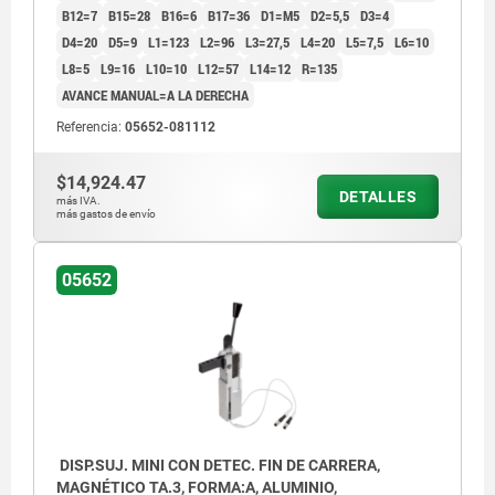
B12=7
B15=28
B16=6
B17=36
D1=M5
D2=5,5
D3=4
D4=20
D5=9
L1=123
L2=96
L3=27,5
L4=20
L5=7,5
L6=10
L8=5
L9=16
L10=10
L12=57
L14=12
R=135
AVANCE MANUAL=A LA DERECHA
Referencia:
05652-081112
$14,924.47
DETALLES
más IVA.
más gastos de envío
05652
DISP.SUJ. MINI CON DETEC. FIN DE CARRERA,
MAGNÉTICO TA.3, FORMA:A, ALUMINIO,