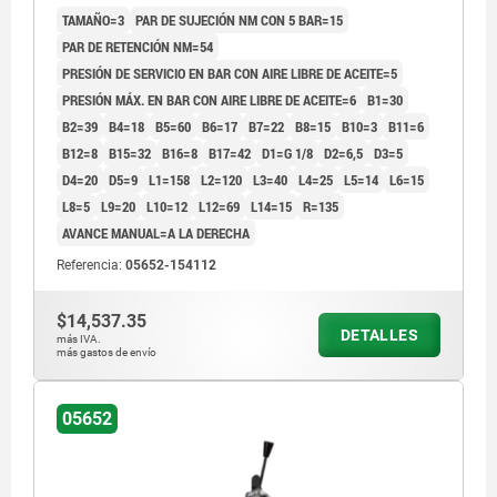
TAMAÑO=3
PAR DE SUJECIÓN NM CON 5 BAR=15
PAR DE RETENCIÓN NM=54
PRESIÓN DE SERVICIO EN BAR CON AIRE LIBRE DE ACEITE=5
PRESIÓN MÁX. EN BAR CON AIRE LIBRE DE ACEITE=6
B1=30
B2=39
B4=18
B5=60
B6=17
B7=22
B8=15
B10=3
B11=6
B12=8
B15=32
B16=8
B17=42
D1=G 1/8
D2=6,5
D3=5
D4=20
D5=9
L1=158
L2=120
L3=40
L4=25
L5=14
L6=15
L8=5
L9=20
L10=12
L12=69
L14=15
R=135
AVANCE MANUAL=A LA DERECHA
Referencia:
05652-154112
$14,537.35
DETALLES
más IVA.
más gastos de envío
05652