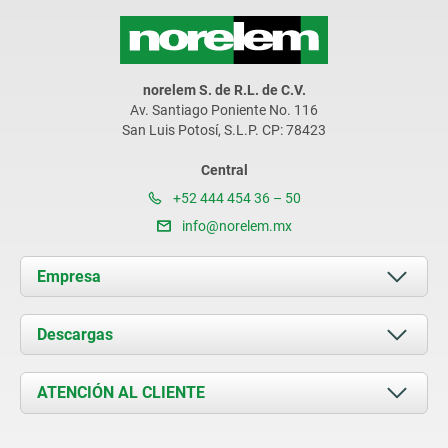
norelem S. de R.L. de C.V.
Av. Santiago Poniente No. 116
San Luis Potosí, S.L.P. CP: 78423
Central
+52 444 454 36 – 50
info@norelem.mx
Empresa
Acerca de nosotros
Descargas
Novedades
Documents
ATENCIÓN AL CLIENTE
Contacto
Condiciones de entrega