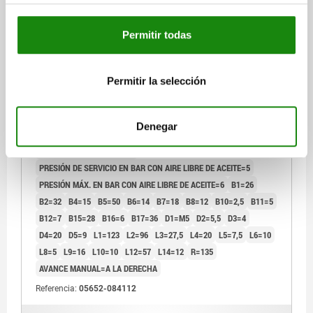
Permitir todas
Permitir la selección
DISP.SUJ. MINI W.O END POSITION FEEDBACK TA.2,
FORMA:A, ALUMINIO, COMP:ACERO, LA DERECHA
Denegar
TAMAÑO=2
PAR DE SUJECIÓN NM CON 5 BAR=8
PAR DE RETENCIÓN NM=25
PRESIÓN DE SERVICIO EN BAR CON AIRE LIBRE DE ACEITE=5
PRESIÓN MÁX. EN BAR CON AIRE LIBRE DE ACEITE=6
B1=26
B2=32
B4=15
B5=50
B6=14
B7=18
B8=12
B10=2,5
B11=5
B12=7
B15=28
B16=6
B17=36
D1=M5
D2=5,5
D3=4
D4=20
D5=9
L1=123
L2=96
L3=27,5
L4=20
L5=7,5
L6=10
L8=5
L9=16
L10=10
L12=57
L14=12
R=135
AVANCE MANUAL=A LA DERECHA
Referencia:
05652-084112