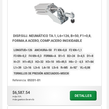
DISP.SUJ. NEUMÁTICO TA.1, L6=126, B=50, F1=0,8,
FORMA:A ACERO, COMP:ACERO INOXIDABLE
LONGITUD=126
ANCHURA=50
F1 KN=0,8
F2 KN=1,1
F3 KN=0,2
F4 KN=0,3
FORMA=A
B1=5
B2=24
D=4,5
D1=8
H=21
H1=45,5
H2=32
H3=10
H5=49,5
H6=-2 - 4,5
H7=84
L1=39
L2=16
L3=6
L4=18
L5=6
R=M5
Α=92°
VL=0,08
TORNILLOS DE PRESIÓN ADECUADOS=M5X30
Referencia:
05331-01
$6,587.54
DETALLES
más IVA.
más gastos de envío