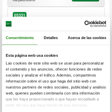
más gastos de envío
05331
Consentimiento
Detalles
Acerca de las cookies
Esta página web usa cookies
DISP.SUJ. NEUMÁTICO TA.3, L6=165,5, B=62,5, F1=1,
FORMA:A ACERO, COMP:ACERO INOXIDABLE
Las cookies de este sitio web se usan para personalizar
el contenido y los anuncios, ofrecer funciones de redes
LONGITUD=165,5
ANCHURA=62,5
F1 KN=1
F2 KN=2,5
sociales y analizar el tráfico. Además, compartimos
F3 KN=0,65
F4 KN=1,1
FORMA=A
B1=8
B2=32
D=7,5
información sobre el uso que haga del sitio web con
D1=16
H=36,5
H1=74,5
H2=56
H3=18
H5=82,5
nuestros partners de redes sociales, publicidad y análisis
H6=5,4 - 14
H7=151
L1=78
L2=20
L3=7,5
L4=36
L5=19
web, quienes pueden combinarla con otra información
R=G1/8
Α=90°
VL=0,35
que les haya proporcionado o que hayan recopilado a
TORNILLOS DE PRESIÓN ADECUADOS=M8X45
partir del uso que haya hecho de sus servicios.
Referencia:
05331-03