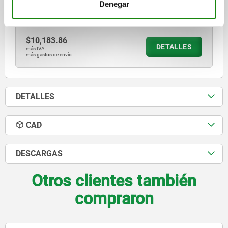
TORNILLOS DE PRESIÓN ADECUADOS=M8X65
Denegar
Referencia:
05331-04
$10,183.86
DETALLES
más IVA.
más gastos de envío
DETALLES
CAD
DESCARGAS
Otros clientes también
compraron