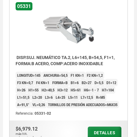
05331
DISP.SUJ. NEUMÁTICO TA.2, L6=145, B=54,5, F1=1,
FORMA:B ACERO, COMP:ACERO INOXIDABLE
LONGITUD=145
ANCHURA=54,5
F1 KN=1
F2 KN=1,2
F3 KN=0,7
F4 KN=1
FORMA=B
B1=6
B2=27
D=5,5
D1=12
H=26
H1=55
H2=40,5
H3=12
H5=61
H6=-1 - 7
H7=104
L1=51,5
L2=20
L3=6
L4=25
L5=11
L7=12,5
R=M5
Α=91,5°
VL=0,26
TORNILLOS DE PRESIÓN ADECUADOS=M6X35
Referencia:
05331-02
$6,979.12
DETALLES
más IVA.