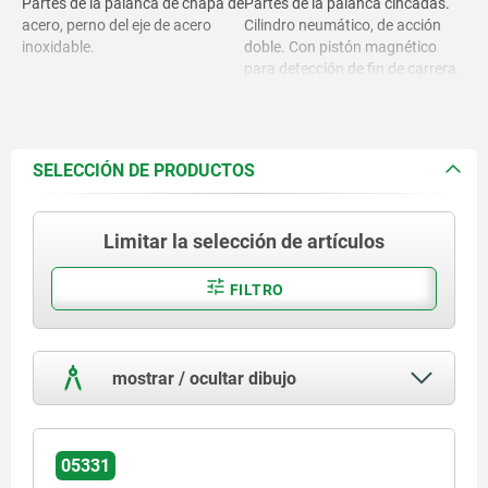
Partes de la palanca de chapa de
Partes de la palanca cincadas.
acero, perno del eje de acero
Cilindro neumático, de acción
inoxidable.
doble. Con pistón magnético
para detección de fin de carrera.
Tensor cincado y pasivado.
Completo con tornillo de presión
con tapa protectora tratado en
caliente, cincado y pasivado.
SELECCIÓN DE PRODUCTOS
Limitar la selección de artículos
FILTRO
mostrar / ocultar dibujo
05331