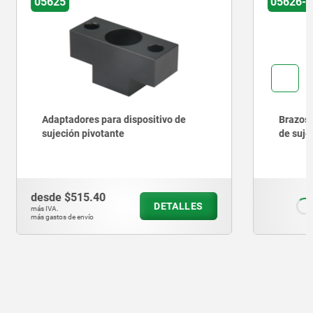
05626-05
ivo de
Brazos de sujeción para dispositivo
de sujeción pivotante
desde
$487.18
ETALLES
DETALLES
más IVA.
más gastos de envío