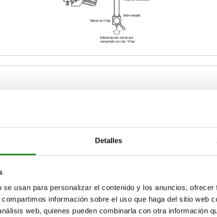
2
D
D1
25
5,6
12
Detalles
AMPLIAR TABLA
27
6,5
16
s
45
8,5
15-17 días
ias veces al día a intervalos regulares.
b se usan para personalizar el contenido y los anuncios, ofrecer
17+ días
s, compartimos información sobre el uso que haga del sitio web 
 análisis web, quienes pueden combinarla con otra información q