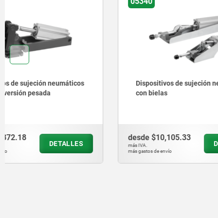
05340
05650
Dispositivos de sujeción neumáticos
Dispositi
con bielas
desde
$10,105.33
desde
$10
DETALLES
más IVA.
más IVA.
más gastos de envío
más gastos de en