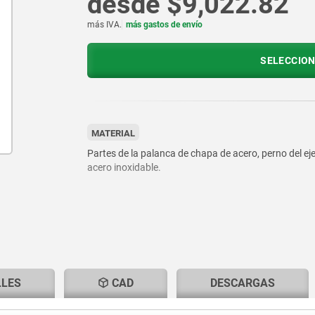
desde
$9,022.82
más IVA.
más gastos de envío
SELECCION
MATERIAL
Partes de la palanca de chapa de acero, perno del ej
acero inoxidable.
LLES
CAD
DESCARGAS