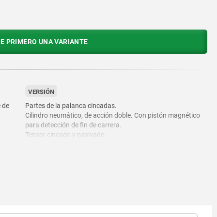
E PRIMERO UNA VARIANTE
VERSIÓN
e de
Partes de la palanca cincadas.
Cilindro neumático, de acción doble. Con pistón magnético
para detección de fin de carrera.
Tensor cincado y pasivado.
Completo con tornillo de presión con tapa protectora tratado
en caliente, cincado y pasivado.