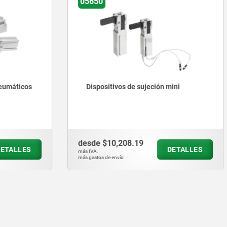
05625
vos de sujeción mini
Adaptadores para disposit
sujeción pivotante
,208.19
desde
$515.40
DETALLES
D
más IVA.
vío
más gastos de envío