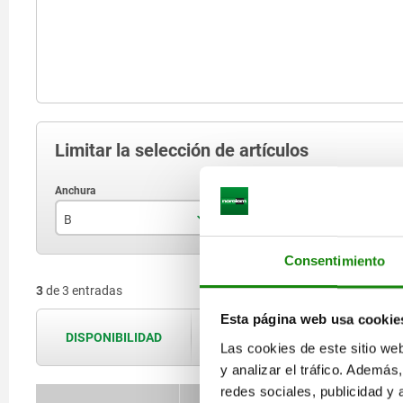
Limitar la selección de artículos
B
B1
B
54,5
6
Consentimiento
3
de 3 entradas
62,5
8
Esta página web usa cookie
77,5
10
DISPONIBILIDAD
Las disponibilidades se actualizan var
Las cookies de este sitio we
y analizar el tráfico. Ademá
redes sociales, publicidad y