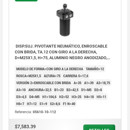
DISP.SUJ. PIVOTANTE NEUMÁTICO, ENROSCABLE
CON BRIDA, TA.12 CON GIRO A LA DERECHA,
D=M25X1,5, H=75, ALUMINIO NEGRO ANODIZADO,
COMP:ACERO CROMADO DURO
MODELO DE FORMA=CON GIRO A LA DERECHA
TAMAÑO=12
ROSCA=M25X1,5
ALTURA=75
CARRERA S=17,6
VERSIÓN 2=ENROSCABLE CON BRIDA
A=35
A1=39
A2=18,75
A3=10
ANCHURA=32,5
B1=23
B2=42,5
D1=M5
D2=8
D3=4,5
D4=M5
H1=104,6
H2=52
H3=25
H4=18
H5=11
H6=7
H7=12
S1=9
S2=8,6
F1 N=40
Referencia:
05610-10-112
1) Sujetar
2) Destensar
$7,583.39