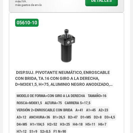
DETALLES
3) Carrera de giro
más IVA.
más gastos de envío
4) Carrera de sujeción
5) Suelto
05610-10
6) Sujeto
7) Giro a la izquierda
8) Giro a la derecha
DISP.SUJ. PIVOTANTE NEUMÁTICO, ENROSCABLE
CON BRIDA, TA.16 CON GIRO A LA DERECHA,
D=M30X1,5, H=75, ALUMINIO NEGRO ANODIZADO,
COMP:ACERO CROMADO DURO
MODELO DE FORMA=CON GIRO A LA DERECHA
TAMAÑO=16
ROSCA=M30X1,5
ALTURA=75
CARRERA S=17,5
VERSIÓN 2=ENROSCABLE CON BRIDA
A=41
A1=45
A2=23
A3=12
ANCHURA=36
B1=26,5
B2=47
D1=M5
D2=8
D3=4,5
D4=M5
H1=104,5
H2=52
H3=25
H4=18
H5=11
H6=7
H7=12
S1=9
S2=8,5
F1 N=90