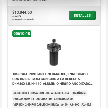
Referencia:
05610-10-150
$10,844.60
DETALLES
más IVA.
más gastos de envío
05610-10
DISP.SUJ. PIVOTANTE NEUMÁTICO, ENROSCABLE
CON BRIDA, TA.63 CON GIRO A LA DERECHA,
D=M80X1,5, H=110, ALUMINIO NEGRO ANODIZADO,
COMP:ACERO CROMADO DURO
MODELO DE FORMA=CON GIRO A LA DERECHA
TAMAÑO=63
ROSCA=M80X1,5
ALTURA=110
CARRERA S=30
VERSIÓN 2=ENROSCABLE CON BRIDA
A=90
A1=100
A2=45,5