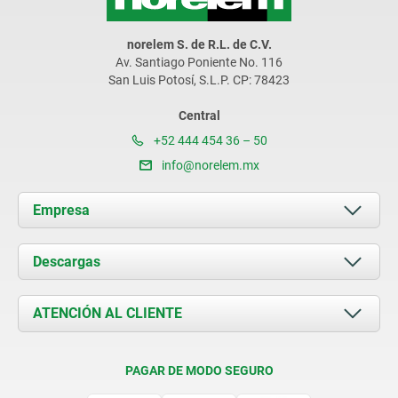
norelem S. de R.L. de C.V.
Av. Santiago Poniente No. 116
San Luis Potosí, S.L.P. CP: 78423
Central
+52 444 454 36 – 50
info@norelem.mx
Empresa
Acerca de nosotros
Descargas
Novedades
Documents
ATENCIÓN AL CLIENTE
Contacto
Condiciones de entrega
PAGAR DE MODO SEGURO
Certificación