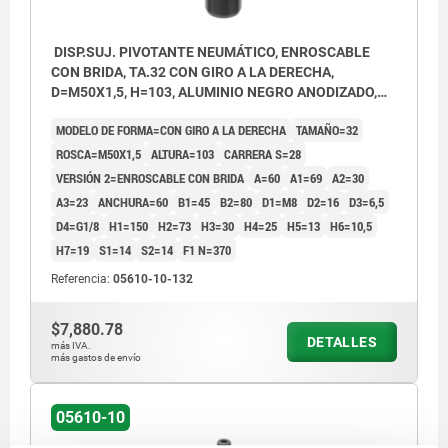
DISP.SUJ. PIVOTANTE NEUMÁTICO, ENROSCABLE
CON BRIDA, TA.32 CON GIRO A LA DERECHA,
D=M50X1,5, H=103, ALUMINIO NEGRO ANODIZADO,
COMP:ACERO CROMADO DURO
MODELO DE FORMA=CON GIRO A LA DERECHA
TAMAÑO=32
ROSCA=M50X1,5
ALTURA=103
CARRERA S=28
VERSIÓN 2=ENROSCABLE CON BRIDA
A=60
A1=69
A2=30
A3=23
ANCHURA=60
B1=45
B2=80
D1=M8
D2=16
D3=6,5
D4=G1/8
H1=150
H2=73
H3=30
H4=25
H5=13
H6=10,5
H7=19
S1=14
S2=14
F1 N=370
Referencia:
05610-10-132
$7,880.78
DETALLES
más IVA.
más gastos de envío
05610-10