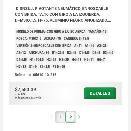
DISP.SUJ. PIVOTANTE NEUMÁTICO, ENROSCABLE
CON BRIDA, TA.16 CON GIRO A LA IZQUIERDA,
D=M30X1,5, H=75, ALUMINIO NEGRO ANODIZADO,
COMP:ACERO CROMADO DURO
MODELO DE FORMA=CON GIRO A LA IZQUIERDA
TAMAÑO=16
ROSCA=M30X1,5
ALTURA=75
CARRERA S=17,5
VERSIÓN 2=ENROSCABLE CON BRIDA
A=41
A1=45
A2=23
A3=12
ANCHURA=36
B1=26,5
B2=47
D1=M5
D2=8
D3=4,5
D4=M5
H1=104,5
H2=52
H3=25
H4=18
H5=11
H6=7
H7=12
S1=9
S2=8,5
F1 N=90
Referencia:
05610-10-216
$7,583.39
DETALLES
más IVA.
más gastos de envío
1
2