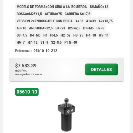
COMP:ACERO CROMADO DURO
MODELO DE FORMA=CON GIRO A LA IZQUIERDA
TAMAÑO=12
ROSCA=M25X1,5
ALTURA=75
CARRERA S=17,6
VERSIÓN 2=ENROSCABLE CON BRIDA
A=35
A1=39
A2=18,75
A3=10
ANCHURA=32,5
B1=23
B2=42,5
D1=M5
D2=8
D3=4,5
D4=M5
H1=104,6
H2=52
H3=25
H4=18
H5=11
H6=7
H7=12
S1=9
S2=8,6
F1 N=40
Referencia:
05610-10-212
$7,583.39
DETALLES
más IVA.
más gastos de envío
05610-10