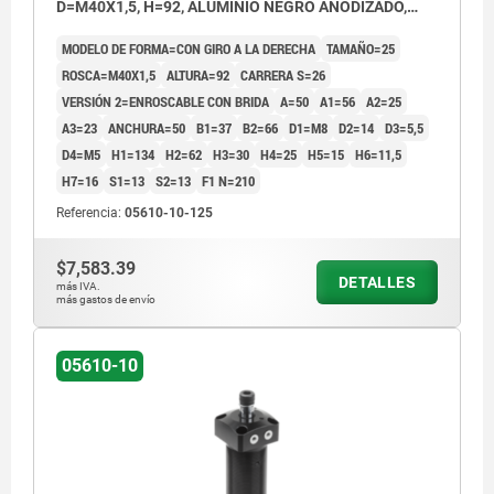
D=M40X1,5, H=92, ALUMINIO NEGRO ANODIZADO,
COMP:ACERO CROMADO DURO
MODELO DE FORMA=CON GIRO A LA DERECHA
TAMAÑO=25
ROSCA=M40X1,5
ALTURA=92
CARRERA S=26
VERSIÓN 2=ENROSCABLE CON BRIDA
A=50
A1=56
A2=25
A3=23
ANCHURA=50
B1=37
B2=66
D1=M8
D2=14
D3=5,5
D4=M5
H1=134
H2=62
H3=30
H4=25
H5=15
H6=11,5
H7=16
S1=13
S2=13
F1 N=210
Referencia:
05610-10-125
$7,583.39
DETALLES
más IVA.
más gastos de envío
05610-10