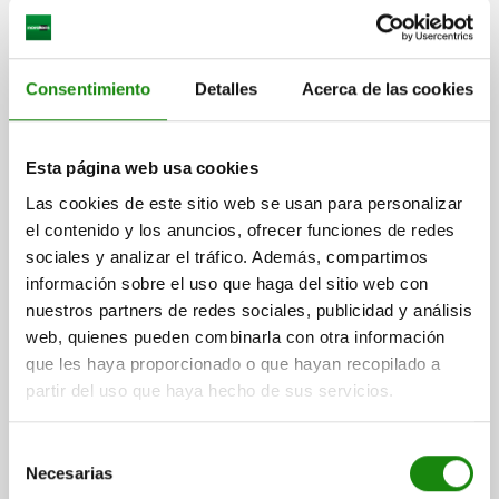
Consentimiento
Detalles
Acerca de las cookies
DISP.SUJ. PIVOTANTE NEUMÁTICO, ENROSCABLE
Esta página web usa cookies
CON BRIDA, TA.40 CON GIRO A LA DERECHA,
D=M55X1,5, H=103, ALUMINIO NEGRO ANODIZADO,
Las cookies de este sitio web se usan para personalizar
COMP:ACERO CROMADO DURO
el contenido y los anuncios, ofrecer funciones de redes
MODELO DE FORMA=CON GIRO A LA DERECHA
TAMAÑO=40
sociales y analizar el tráfico. Además, compartimos
ROSCA=M55X1,5
ALTURA=103
CARRERA S=30
información sobre el uso que haga del sitio web con
VERSIÓN 2=ENROSCABLE CON BRIDA
A=70
A1=79
A2=37,5
nuestros partners de redes sociales, publicidad y análisis
A3=26
ANCHURA=65
B1=50
B2=87
D1=M8
D2=16
D3=6,5
web, quienes pueden combinarla con otra información
D4=G1/8
H1=152
H2=73
H3=30
H4=25
H5=13
H6=10,5
que les haya proporcionado o que hayan recopilado a
H7=19
S1=14
S2=16
F1 N=650
partir del uso que haya hecho de sus servicios.
Referencia:
05610-10-140
Selección
$8,440.90
Necesarias
DETALLES
de
más IVA.
más gastos de envío