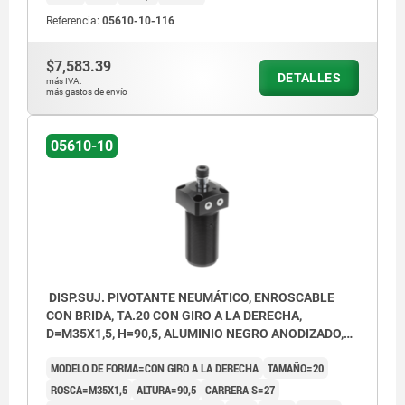
Referencia:
05610-10-116
$7,583.39
DETALLES
más IVA.
más gastos de envío
05610-10
DISP.SUJ. PIVOTANTE NEUMÁTICO, ENROSCABLE
CON BRIDA, TA.20 CON GIRO A LA DERECHA,
D=M35X1,5, H=90,5, ALUMINIO NEGRO ANODIZADO,
COMP:ACERO CROMADO DURO
MODELO DE FORMA=CON GIRO A LA DERECHA
TAMAÑO=20
ROSCA=M35X1,5
ALTURA=90,5
CARRERA S=27