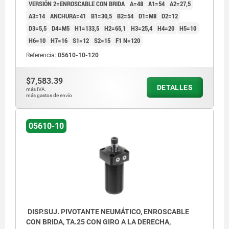
VERSIÓN 2=ENROSCABLE CON BRIDA
A=48
A1=54
A2=27,5
A3=14
ANCHURA=41
B1=30,5
B2=54
D1=M8
D2=12
D3=5,5
D4=M5
H1=133,5
H2=65,1
H3=25,4
H4=20
H5=10
H6=10
H7=16
S1=12
S2=15
F1 N=120
Referencia:
05610-10-120
$7,583.39
DETALLES
más IVA.
más gastos de envío
05610-10
DISP.SUJ. PIVOTANTE NEUMÁTICO, ENROSCABLE
CON BRIDA, TA.25 CON GIRO A LA DERECHA,