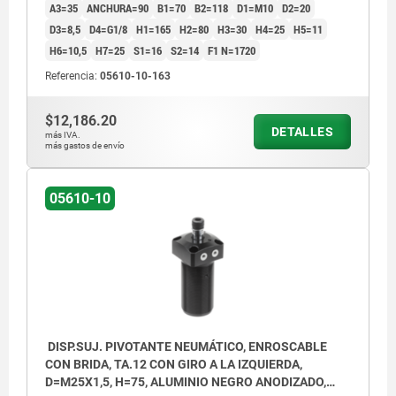
A3=35
ANCHURA=90
B1=70
B2=118
D1=M10
D2=20
D3=8,5
D4=G1/8
H1=165
H2=80
H3=30
H4=25
H5=11
H6=10,5
H7=25
S1=16
S2=14
F1 N=1720
Referencia:
05610-10-163
$12,186.20
DETALLES
más IVA.
más gastos de envío
05610-10
DISP.SUJ. PIVOTANTE NEUMÁTICO, ENROSCABLE
CON BRIDA, TA.12 CON GIRO A LA IZQUIERDA,
D=M25X1,5, H=75, ALUMINIO NEGRO ANODIZADO,