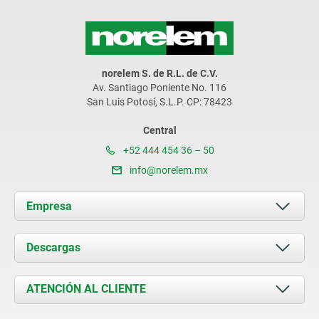
norelem S. de R.L. de C.V.
Av. Santiago Poniente No. 116
San Luis Potosí, S.L.P. CP: 78423
Central
+52 444 454 36 – 50
info@norelem.mx
Empresa
Acerca de nosotros
Descargas
Novedades
Documents
ATENCIÓN AL CLIENTE
Contacto