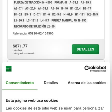
FUERZA DE TRACCIÓN N=4500
FORMA=B
A=33,3
A1=19,1
A2=7,1
A3=20,6
A4=38,1
A5=16
B=40
B1=25,4
B3=17
B4=28
B5=3
D=7,1
D1=6
D2=5,6
H=68,9
H1=111
H2=40,5
L1=20,3
L3=121,5
L4=8,7
FUERZA MANUAL FH N=150
RECORRIDO DE SUJECIÓN L2=50
Referencia:
05830-02-104500
$871.77
DETALLES
más IVA.
más gastos de envío
05830-02
Consentimiento
Detalles
Acerca de las cookies
Esta página web usa cookies
Las cookies de este sitio web se usan para personalizar
DISP.SUJ. DE CAZOLETA VERTICAL, CON MECANISMO