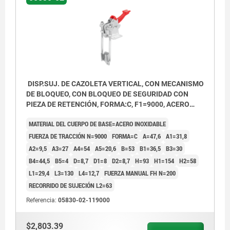
DISP.SUJ. DE CAZOLETA VERTICAL, CON MECANISMO
DE BLOQUEO, CON BLOQUEO DE SEGURIDAD CON
PIEZA DE RETENCIÓN, FORMA:C, F1=9000, ACERO
INOXIDABLE ACABADO NATURAL, COMP:PLÁSTICO
MATERIAL DEL CUERPO DE BASE=ACERO INOXIDABLE
ROJO RESISTENTE AL ACEITE
FUERZA DE TRACCIÓN N=9000
FORMA=C
A=47,6
A1=31,8
A2=9,5
A3=27
A4=54
A5=20,6
B=53
B1=36,5
B3=30
B4=44,5
B5=4
D=8,7
D1=8
D2=8,7
H=93
H1=154
H2=58
L1=29,4
L3=130
L4=12,7
FUERZA MANUAL FH N=200
RECORRIDO DE SUJECIÓN L2=63
Referencia:
05830-02-119000
$2,803.39