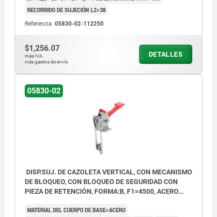
RECORRIDO DE SUJECIÓN L2=38
Referencia:
05830-02-112250
$1,256.07
DETALLES
más IVA.
más gastos de envío
05830-02
DISP.SUJ. DE CAZOLETA VERTICAL, CON MECANISMO
DE BLOQUEO, CON BLOQUEO DE SEGURIDAD CON
PIEZA DE RETENCIÓN, FORMA:B, F1=4500, ACERO
CINCADO, COMP:PLÁSTICO ROJO RESISTENTE AL
MATERIAL DEL CUERPO DE BASE=ACERO
ACEITE