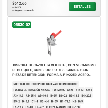
$612.66
DETALLES
más IVA.
más gastos de envío
05830-02
DISP.SUJ. DE CAZOLETA VERTICAL, CON MECANISMO
DE BLOQUEO, CON BLOQUEO DE SEGURIDAD CON
PIEZA DE RETENCIÓN, FORMA:A, F1=2250, ACERO
INOXIDABLE ACABADO NATURAL, COMP:PLÁSTICO
MATERIAL DEL CUERPO DE BASE=ACERO INOXIDABLE
ROJO RESISTENTE AL ACEITE
FUERZA DE TRACCIÓN N=2250
FORMA=A
A=26
A1=13
A2=4
A3=14,3
A4=25,4
A5=10,9
B=35
B1=22
B3=13,5
B4=20,5
B5=2
D=5,3
D1=4
D2=4,4
H=55
H1=78,5
H2=26,5
L1=12,2
L3=81
L4=4,7
FUERZA MANUAL FH N=100