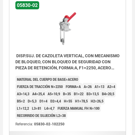
05830-02
DISP.SUJ. DE CAZOLETA VERTICAL, CON MECANISMO
DE BLOQUEO, CON BLOQUEO DE SEGURIDAD CON
PIEZA DE RETENCIÓN, FORMA:A, F1=2250, ACERO
CINCADO, COMP:PLÁSTICO ROJO RESISTENTE AL
MATERIAL DEL CUERPO DE BASE=ACERO
ACEITE
FUERZA DE TRACCIÓN N=2250
FORMA=A
A=26
A1=13
A2=4
A3=14,3
A4=25,4
A5=10,9
B=35
B1=22
B3=13,5
B4=20,5
B5=2
D=5,3
D1=4
D2=4,4
H=55
H1=78,5
H2=26,5
L1=12,2
L3=81
L4=4,7
FUERZA MANUAL FH N=100
RECORRIDO DE SUJECIÓN L2=38
Referencia:
05830-02-102250