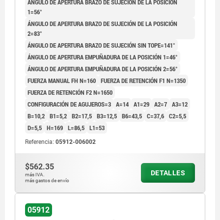
ÁNGULO DE APERTURA BRAZO DE SUJECIÓN DE LA POSICIÓN
1=56°
ÁNGULO DE APERTURA BRAZO DE SUJECIÓN DE LA POSICIÓN
2=83°
ÁNGULO DE APERTURA BRAZO DE SUJECIÓN SIN TOPE=141°
ÁNGULO DE APERTURA EMPUÑADURA DE LA POSICIÓN 1=46°
ÁNGULO DE APERTURA EMPUÑADURA DE LA POSICIÓN 2=56°
FUERZA MANUAL FH N=160
FUERZA DE RETENCIÓN F1 N=1350
FUERZA DE RETENCIÓN F2 N=1650
CONFIGURACIÓN DE AGUJEROS=3
A=14
A1=29
A2=7
A3=12
B=10,2
B1=5,2
B2=17,5
B3=12,5
B6=43,5
C=37,6
C2=5,5
D=5,5
H=169
L=86,5
L1=53
Referencia:
05912-006002
$562.35
DETALLES
más IVA.
más gastos de envío
05912