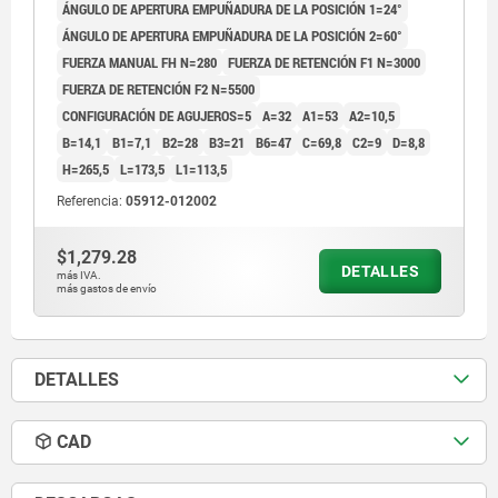
ÁNGULO DE APERTURA EMPUÑADURA DE LA POSICIÓN 1=24°
ÁNGULO DE APERTURA EMPUÑADURA DE LA POSICIÓN 2=60°
FUERZA MANUAL FH N=280
FUERZA DE RETENCIÓN F1 N=3000
FUERZA DE RETENCIÓN F2 N=5500
CONFIGURACIÓN DE AGUJEROS=5
A=32
A1=53
A2=10,5
B=14,1
B1=7,1
B2=28
B3=21
B6=47
C=69,8
C2=9
D=8,8
H=265,5
L=173,5
L1=113,5
Referencia:
05912-012002
$1,279.28
DETALLES
más IVA.
más gastos de envío
DETALLES
CAD