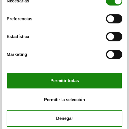
Necesarias
de
M10X55, ACERO NITROCARB. Y OXIDADA,
COMP:POLIAMIDA VERDE
consentimiento
HUSILLO DE PRESIÓN=M10X55
FUERZA DE SUJECIÓN F3 N=1500
Preferencias
FUERZA DE SUJECIÓN F4 N=2800
ÁNGULO DE APERTURA BRAZO DE SUJECIÓN DE LA POSICIÓN 1=6°
ÁNGULO DE APERTURA BRAZO DE SUJECIÓN DE LA POSICIÓN
Estadística
2=97°
ÁNGULO DE APERTURA BRAZO DE SUJECIÓN SIN TOPE=176°
ÁNGULO DE APERTURA EMPUÑADURA DE LA POSICIÓN 1=19°
Marketing
ÁNGULO DE APERTURA EMPUÑADURA DE LA POSICIÓN 2=59°
FUERZA MANUAL FH N=250
FUERZA DE RETENCIÓN F1 N=2500
FUERZA DE RETENCIÓN F2 N=4500
Permitir todas
CONFIGURACIÓN DE AGUJEROS=2
A=32
A1=50
A2=8
A3=27
A4=3,5
B=14,1
B1=7,1
B2=25,5
B3=18,5
B6=47
C=62,3
C2=13
D=9
H=247,4
L=153
L1=95
Permitir la selección
Referencia:
05912-010002
$1,229.24
Denegar
DETALLES
más IVA.
más gastos de envío