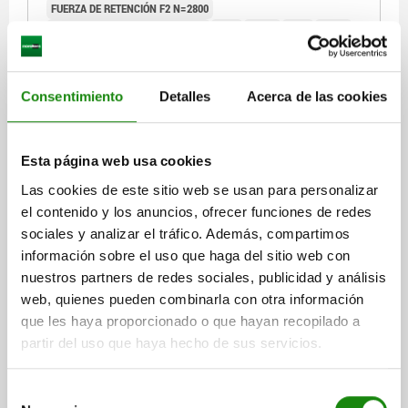
FUERZA DE RETENCIÓN F2 N=2800
CONFIGURACIÓN DE AGUJEROS=3
A=21
A1=39
A2=9
A3=19
B=10,2
B1=5,2
B2=20,6
B3=15,6
B6=41,5
C=49
C2=6,5
D=6,8
H=200,4
L=107
L1=62
Consentimiento
Detalles
Acerca de las cookies
Referencia:
05912-008002
$786.24
DETALLES
Esta página web usa cookies
más IVA.
más gastos de envío
Las cookies de este sitio web se usan para personalizar
el contenido y los anuncios, ofrecer funciones de redes
05912
sociales y analizar el tráfico. Además, compartimos
información sobre el uso que haga del sitio web con
nuestros partners de redes sociales, publicidad y análisis
web, quienes pueden combinarla con otra información
que les haya proporcionado o que hayan recopilado a
partir del uso que haya hecho de sus servicios.
DISP.SUJ. RÁPIDA VERTICAL ESTÁNDAR, PIE
Selección
VERTICAL F1=2500, HUSILLO DE PRESIÓN AJUSTA