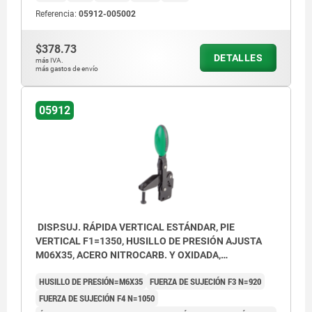
2) Espiga de tope, posición 2
Referencia:
05912-005002
$378.73
DETALLES
más IVA.
más gastos de envío
05912
DISP.SUJ. RÁPIDA VERTICAL ESTÁNDAR, PIE
VERTICAL F1=1350, HUSILLO DE PRESIÓN AJUSTA
M06X35, ACERO NITROCARB. Y OXIDADA,
COMP:POLIAMIDA VERDE
HUSILLO DE PRESIÓN=M6X35
FUERZA DE SUJECIÓN F3 N=920
FUERZA DE SUJECIÓN F4 N=1050