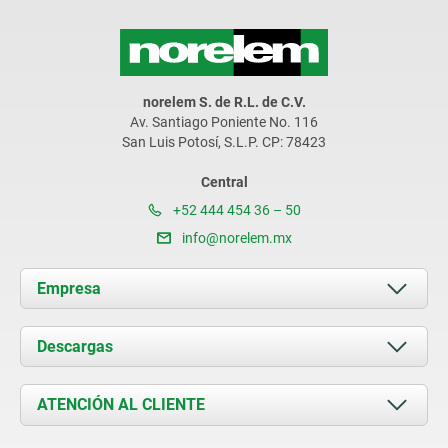
norelem S. de R.L. de C.V.
Av. Santiago Poniente No. 116
San Luis Potosí, S.L.P. CP: 78423
Central
+52 444 454 36 – 50
info@norelem.mx
Empresa
Acerca de nosotros
Descargas
Novedades
Documents
ATENCIÓN AL CLIENTE
Contacto