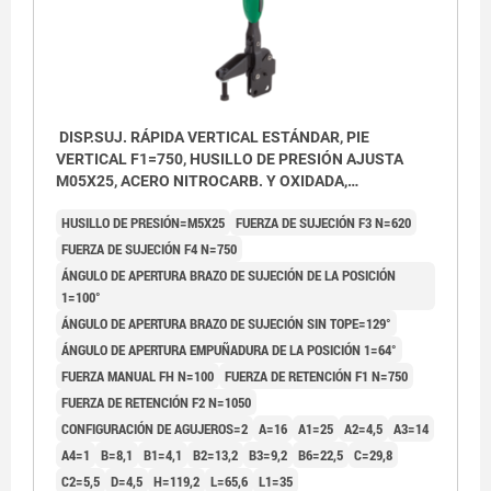
DISP.SUJ. RÁPIDA VERTICAL ESTÁNDAR, PIE
VERTICAL F1=750, HUSILLO DE PRESIÓN AJUSTA
M05X25, ACERO NITROCARB. Y OXIDADA,
COMP:POLIAMIDA VERDE
HUSILLO DE PRESIÓN=M5X25
FUERZA DE SUJECIÓN F3 N=620
FUERZA DE SUJECIÓN F4 N=750
ÁNGULO DE APERTURA BRAZO DE SUJECIÓN DE LA POSICIÓN
1=100°
ÁNGULO DE APERTURA BRAZO DE SUJECIÓN SIN TOPE=129°
ÁNGULO DE APERTURA EMPUÑADURA DE LA POSICIÓN 1=64°
FUERZA MANUAL FH N=100
FUERZA DE RETENCIÓN F1 N=750
FUERZA DE RETENCIÓN F2 N=1050
CONFIGURACIÓN DE AGUJEROS=2
A=16
A1=25
A2=4,5
A3=14
A4=1
B=8,1
B1=4,1
B2=13,2
B3=9,2
B6=22,5
C=29,8
1) Espiga de tope, posición 1
C2=5,5
D=4,5
H=119,2
L=65,6
L1=35