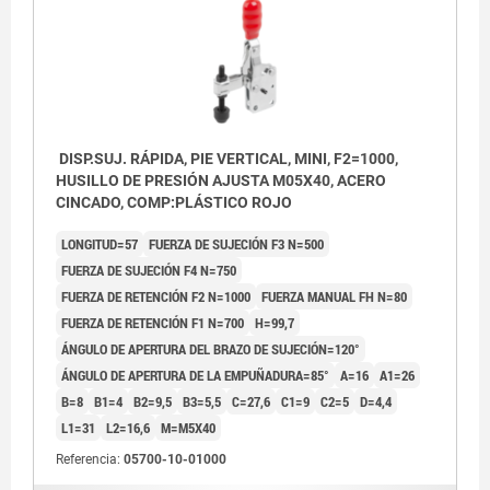
DISP.SUJ. RÁPIDA, PIE VERTICAL, MINI, F2=1000,
HUSILLO DE PRESIÓN AJUSTA M05X40, ACERO
CINCADO, COMP:PLÁSTICO ROJO
LONGITUD=57
FUERZA DE SUJECIÓN F3 N=500
FUERZA DE SUJECIÓN F4 N=750
FUERZA DE RETENCIÓN F2 N=1000
FUERZA MANUAL FH N=80
FUERZA DE RETENCIÓN F1 N=700
H=99,7
ÁNGULO DE APERTURA DEL BRAZO DE SUJECIÓN=120°
ÁNGULO DE APERTURA DE LA EMPUÑADURA=85°
A=16
A1=26
B=8
B1=4
B2=9,5
B3=5,5
C=27,6
C1=9
C2=5
D=4,4
L1=31
L2=16,6
M=M5X40
Referencia:
05700-10-01000