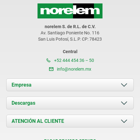
norelem S. de R.L. de C.V.
Av. Santiago Poniente No. 116
San Luis Potosí, S.L.P. CP: 78423
Central
+52 444 454 36 – 50
info@norelem.mx
Empresa
Acerca de nosotros
Descargas
Novedades
Documents
ATENCIÓN AL CLIENTE
Contacto
Condiciones de entrega