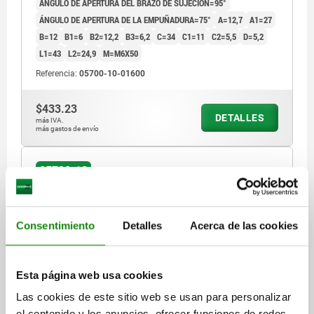
ÁNGULO DE APERTURA DEL BRAZO DE SUJECIÓN=95°
ÁNGULO DE APERTURA DE LA EMPUÑADURA=75°
A=12,7
A1=27
B=12
B1=6
B2=12,2
B3=6,2
C=34
C1=11
C2=5,5
D=5,2
L1=43
L2=24,9
M=M6X50
Referencia:
05700-10-01600
$433.23
DETALLES
más IVA.
más gastos de envío
05700-10
Consentimiento
Detalles
Acerca de las cookies
Esta página web usa cookies
DISP.SUJ. RÁPIDA, PIE VERTICAL, ESTÁNDAR,
Las cookies de este sitio web se usan para personalizar
F2=2400, HUSILLO DE PRESIÓN AJUSTA M08X63,
el contenido y los anuncios, ofrecer funciones de redes