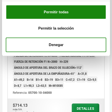
Permitir todas
DISP.SUJ. RÁPIDA, PIE VERTICAL, ESTÁNDAR,
Permitir la selección
F2=4000, HUSILLO DE PRESIÓN AJUSTA M10X85,
ACERO CINCADO, COMP:PLÁSTICO ROJO
LONGITUD=139,5
FUERZA DE SUJECIÓN F3 N=1400
Denegar
FUERZA DE SUJECIÓN F4 N=3000
FUERZA DE RETENCIÓN F2 N=4000
FUERZA MANUAL FH N=250
FUERZA DE RETENCIÓN F1 N=2000
H=229
ÁNGULO DE APERTURA DEL BRAZO DE SUJECIÓN=112°
ÁNGULO DE APERTURA DE LA EMPUÑADURA=61°
A=31,8
A1=49,2
B=14
B1=8
B2=19
B3=11
C=67,2
C1=19
C2=9,5
D=8,7
L1=90,3
L2=63,5
M=M10X85
Referencia:
05700-10-04000
$714.13
DETALLES
más IVA.