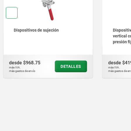
Dispositivos de sujeción
Dispositi
vertical c
presión fi
desde
$968.75
desde
$41
DETALLES
más IVA.
más IVA.
más gastos de envío
más gastos de en