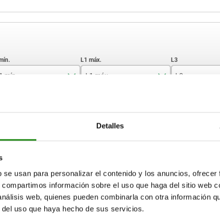
1 mín.
L1 máx.
L3
16
35
26
AMPLIAR TABLA
23
46
32
Detalles
27
55
39
15-17 días
ias veces al día a intervalos regulares.
17+ días
33
74
43
s
b se usan para personalizar el contenido y los anuncios, ofrecer
45
100
50
s, compartimos información sobre el uso que haga del sitio web 
L3
L3
L4
L4
H
H
H1
H1
H2
H2
H3
H3
H4
H4
 análisis web, quienes pueden combinarla con otra información q
r del uso que haya hecho de sus servicios.