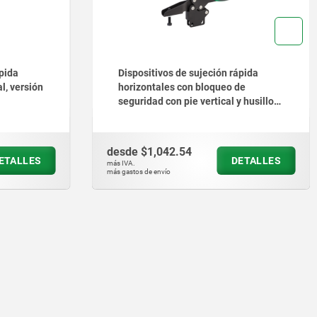
ápida
Dispositivos de sujeción rápida
l, versión
horizontales con bloqueo de
seguridad con pie vertical y husillo
de presión ajustable
desde
$1,042.54
ETALLES
DETALLES
más IVA.
más gastos de envío