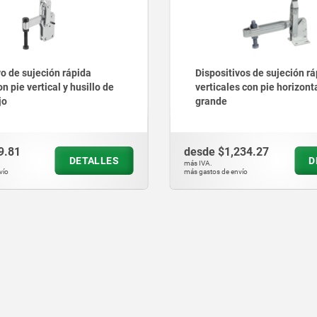
vo de sujeción rápida
Dispositivos de sujeción r
on pie vertical y husillo de
verticales con pie horizonta
jo
grande
9.81
desde
$1,234.27
DETALLES
D
más IVA.
vío
más gastos de envío