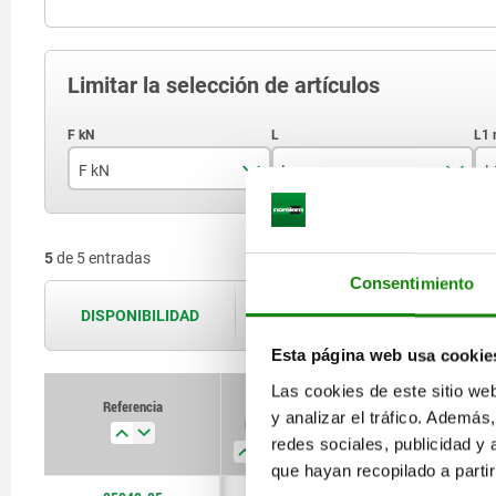
Limitar la selección de artículos
F kN
L
L
0,8
4,5
5
de 5 entradas
1
5,5
Consentimiento
2,3
7
DISPONIBILIDAD
Las disponibilidades se actualizan var
3,5
8
Esta página web usa cookie
Las cookies de este sitio we
4,6
10
Referencia
Referencia
y analizar el tráfico. Ademá
F kN
F kN
L
L
L1 mín.
L1 mín.
L1 máx.
L1 máx.
redes sociales, publicidad y
que hayan recopilado a parti