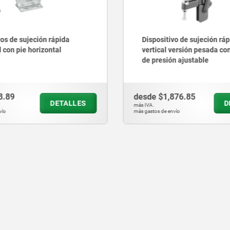
vos de sujeción rápida
Dispositivo de sujeción ráp
l con pie horizontal
vertical versión pesada con
de presión ajustable
3.89
desde
$1,876.85
DETALLES
D
más IVA.
vío
más gastos de envío