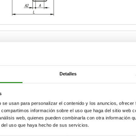
uerza manual FH N
Fuerza de retención F1 N
Detalles
300
6000
1200
AMPLIAR TABLA
500
12000
1400
s
14000
1850
15-17 días
b se usan para personalizar el contenido y los anuncios, ofrecer
ias veces al día a intervalos regulares.
17+ días
s, compartimos información sobre el uso que haga del sitio web 
 análisis web, quienes pueden combinarla con otra información q
r del uso que haya hecho de sus servicios.
FH
FH
Fuerza
Fuerza
Fuerza
Fuerza
A
A
A1
A1
A2
A2
B
B
B
B