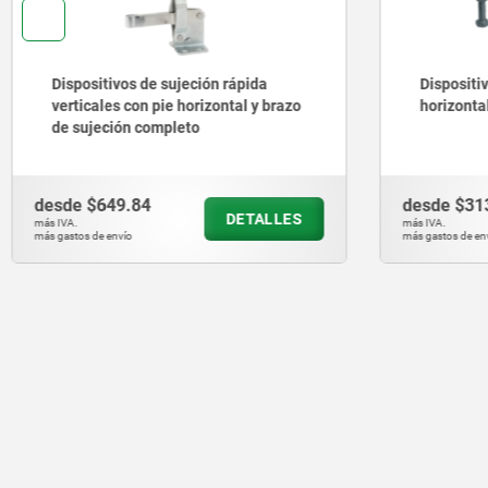
Dispositivos de sujeción rápida
Dispositi
verticales con pie horizontal y brazo
horizonta
de sujeción completo
desde
$649.84
desde
$31
DETALLES
más IVA.
más IVA.
más gastos de envío
más gastos de en