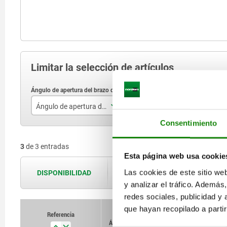
Limitar la selección de artículos
Ángulo de apertura del brazo de sujeción
Ángulo de apertura de la empuñadura
F
Consentimiento
180°
120°
3
de 3 entradas
195°
125°
Esta página web usa cookie
130°
Las cookies de este sitio we
DISPONIBILIDAD
Las disponibilidades se actualizan var
y analizar el tráfico. Ademá
redes sociales, publicidad y
que hayan recopilado a parti
Referencia
Referencia
Ángulo de
Ángulo de
Ángulo
Ángulo
Fuerza manual 
Fuerza manual 